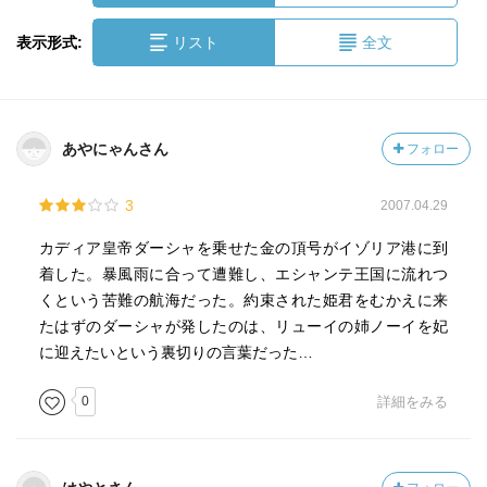
表示形式:
リスト
全文
あやにゃんさん
フォロー
3
2007.04.29
カディア皇帝ダーシャを乗せた金の頂号がイゾリア港に到
着した。暴風雨に合って遭難し、エシャンテ王国に流れつ
くという苦難の航海だった。約束された姫君をむかえに来
たはずのダーシャが発したのは、リューイの姉ノーイを妃
に迎えたいという裏切りの言葉だった…
0
詳細をみる