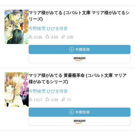
マリア様がみてる (コバルト文庫 マリア様がみてるシ
リーズ)
今野緒雪 ひびき玲音
2136
3.59
235
マリア様がみてる 黄薔薇革命 (コバルト文庫 マリア
様がみてるシリーズ)
今野緒雪 ひびき玲音
1317
3.39
77