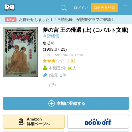
ログイン
新規会員登録
お待たせしました！「再読記録」が読書グラフに登場！
NEW
夢の宮 王の帰還 (上) (コバルト文庫)
今野緒雪
集英社
(1999.07.23)
ISBN・EAN:
9784086146258
3.82
本棚登録:
66
人
感想:
1
件
本棚に登録する
Amazon
詳細ページへ