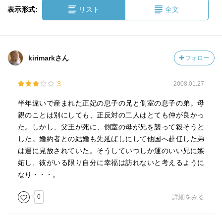
表示形式:
リスト
全文
kirimarkさん
フォロー
3
2008.01.27
半年違いで産まれた正妃の息子の兄と側室の息子の弟。母
親のことは別にしても、正反対の二人はとても仲が良かっ
た。しかし、父王が死に、側室の母が兄を襲って殺そうと
した。婚約者との結婚も先延ばしにして他国へ赴任した弟
は運に見放されていた。そうしていつしか運のいい兄に嫉
妬し、彼がいる限り自分に幸福は訪れないと考えるように
なり・・・。
0
詳細をみる