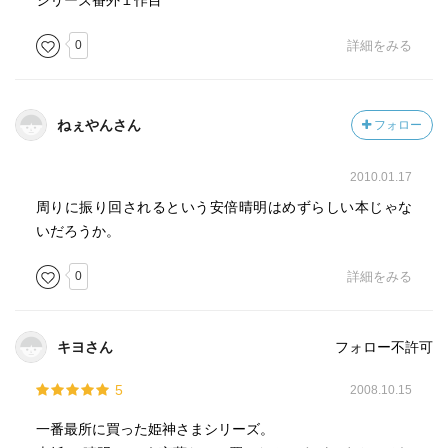
シリーズ番外１作目
0
詳細をみる
ねぇやんさん
フォロー
2010.01.17
周りに振り回されるという安倍晴明はめずらしい本じゃな
いだろうか。
0
詳細をみる
キヨさん
フォロー不許可
5
2008.10.15
一番最所に買った姫神さまシリーズ。