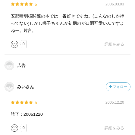
5
2006.03.03
安部晴明様関連の本では一番好きですね。(こんなのしか持
ってない)しかし梛子ちゃんが初期のが口調可愛いんですよ
ねー。片言。
0
詳細をみる
広告
みいさん
フォロー
5
2005.12.20
読了：20051220
0
詳細をみる