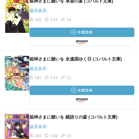
姫神さまに願いを 享楽の宴 (コバルト文庫)
藤原眞莉
199
3.41
14
姫神さまに願いを 永遠国ゆく日 (コバルト文庫)
藤原眞莉
197
3.52
21
姫神さまに願いを 鏡語りの森 (コバルト文庫)
藤原眞莉
184
3.40
15