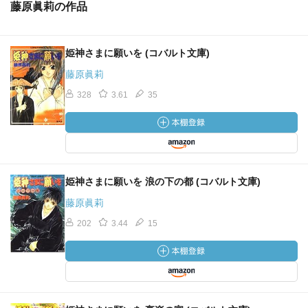
藤原眞莉の作品
姫神さまに願いを (コバルト文庫)
藤原眞莉
328
3.61
35
姫神さまに願いを 浪の下の都 (コバルト文庫)
藤原眞莉
202
3.44
15