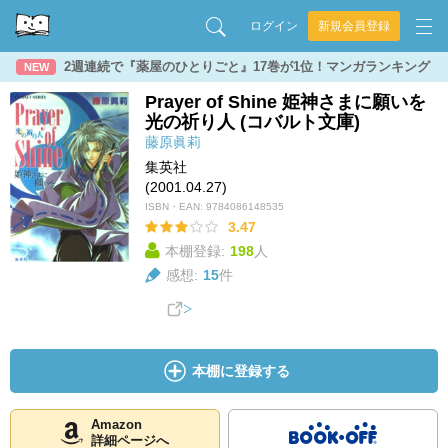
ログイン
新規会員登録
2週連続で『薬屋のひとりごと』17巻が1位！マンガランキング
NEW
Prayer of Shine 姫神さまに願いを
光の祈り人 (コバルト文庫)
藤原眞莉
集英社
(2001.04.27)
ISBN・EAN:
9784086148535
3.47
本棚登録:
198
人
感想:
15
件
本棚に登録する
Amazon
詳細ページへ