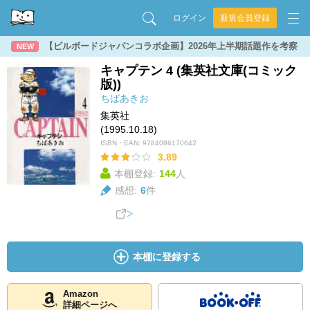
ログイン
新規会員登録
【ビルボードジャパンコラボ企画】2026年上半期話題作を考察
NEW
キャプテン 4 (集英社文庫(コミック
版))
ちばあきお
集英社
(1995.10.18)
ISBN・EAN:
9784086170642
3.89
本棚登録:
144
人
感想:
6
件
本棚に登録する
Amazon
詳細ページへ