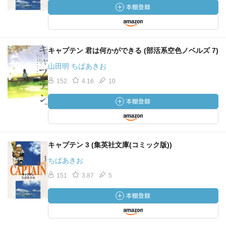
キャプテン 君は何かができる (部活系空色ノベルズ 7)
山田明 ちばあきお
152
4.16
10
キャプテン 3 (集英社文庫(コミック版))
ちばあきお
151
3.87
5