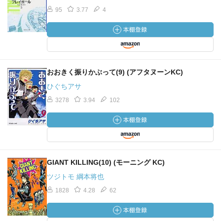
95
3.77
4
おおきく振りかぶって(9) (アフタヌーンKC)
ひぐちアサ
3278
3.94
102
GIANT KILLING(10) (モーニング KC)
ツジトモ 綱本将也
1828
4.28
62