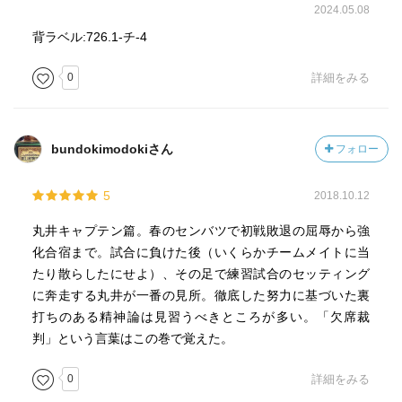
2024.05.08
背ラベル:726.1-チ-4
0
詳細をみる
bundokimodokiさん
フォロー
5
2018.10.12
丸井キャプテン篇。春のセンバツで初戦敗退の屈辱から強
化合宿まで。試合に負けた後（いくらかチームメイトに当
たり散らしたにせよ）、その足で練習試合のセッティング
に奔走する丸井が一番の見所。徹底した努力に基づいた裏
打ちのある精神論は見習うべきところが多い。「欠席裁
判」という言葉はこの巻で覚えた。
0
詳細をみる