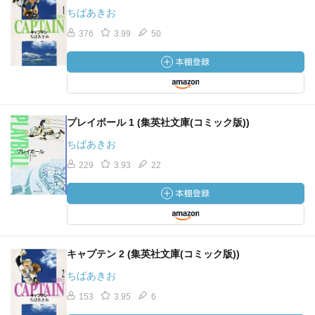
ちばあきお
376
3.99
50
プレイボール 1 (集英社文庫(コミック版))
ちばあきお
229
3.93
22
キャプテン 2 (集英社文庫(コミック版))
ちばあきお
153
3.95
6