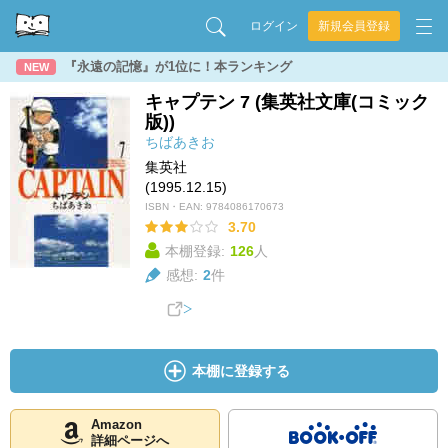
ログイン
新規会員登録
『永遠の記憶』が1位に！本ランキング
NEW
キャプテン 7 (集英社文庫(コミック
版))
ちばあきお
集英社
(1995.12.15)
ISBN・EAN:
9784086170673
3.70
本棚登録:
126
人
感想:
2
件
本棚に登録する
Amazon
詳細ページへ