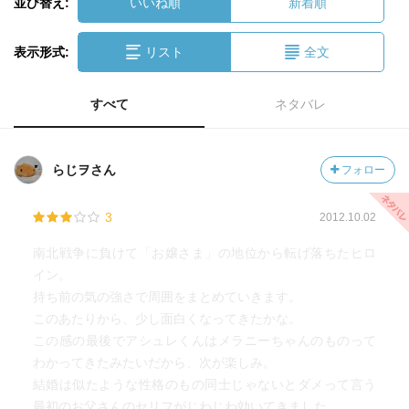
並び替え:
いいね順
新着順
表示形式:
リスト
全文
すべて
ネタバレ
らじヲさん
フォロー
3
2012.10.02
南北戦争に負けて「お嬢さま」の地位から転げ落ちたヒロ
イン。
持ち前の気の強さで周囲をまとめていきます。
このあたりから、少し面白くなってきたかな。
この感の最後でアシュレくんはメラニーちゃんのものって
わかってきたみたいだから、次が楽しみ。
結婚は似たような性格のもの同士じゃないとダメって言う
最初のお父さんのセリフがじわじわ効いてきました。