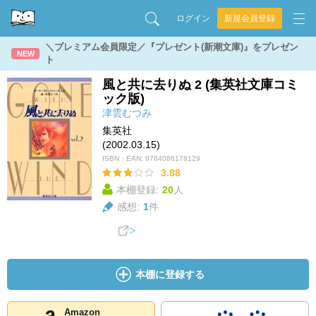
ログイン
新規会員登録
＼プレミアム会員限定／『プレゼント(新潮文庫)』をプレゼン
NEW
ト
風と共に去りぬ 2 (集英社文庫コミ
ック版)
津雲むつみ
集英社
(2002.03.15)
ISBN・EAN:
9784086178129
3.88
本棚登録:
20
人
感想:
1
件
本棚に登録する
Amazon