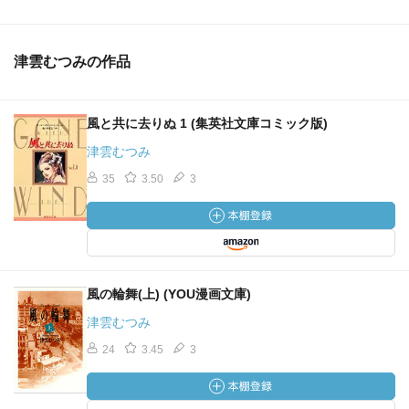
津雲むつみの作品
風と共に去りぬ 1 (集英社文庫コミック版)
津雲むつみ
35
3.50
3
風の輪舞(上) (YOU漫画文庫)
津雲むつみ
24
3.45
3