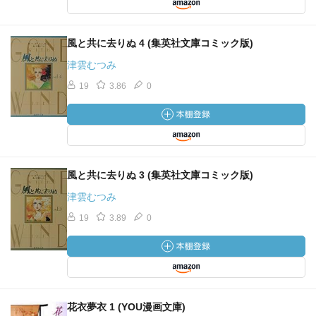
風と共に去りぬ 4 (集英社文庫コミック版)
津雲むつみ
19
3.86
0
風と共に去りぬ 3 (集英社文庫コミック版)
津雲むつみ
19
3.89
0
花衣夢衣 1 (YOU漫画文庫)