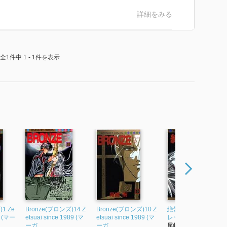
詳細をみる
全1件中 1 - 1件を表示
1 Ze
Bronze(ブロンズ)14 Z
Bronze(ブロンズ)10 Z
絶愛―1989 4 (マーガ
9 (マー
etsuai since 1989 (マ
etsuai since 1989 (マ
レットコミックス)
ーガ...
ーガ...
尾崎南