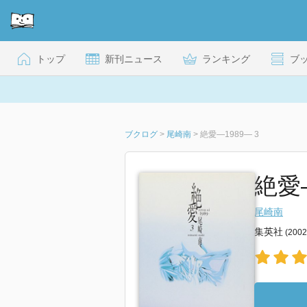
トップ
新刊ニュース
ランキング
ブ
ブクログ
>
尾崎南
>
絶愛―1989― 3
絶愛―
尾崎南
集英社
(200