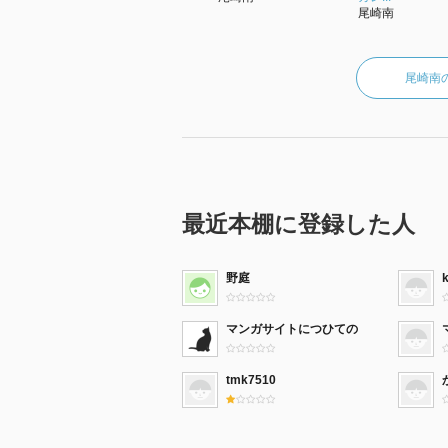
尾崎南
尾崎南
最近本棚に登録した人
野庭
マンガサイトにつひての
tmk7510