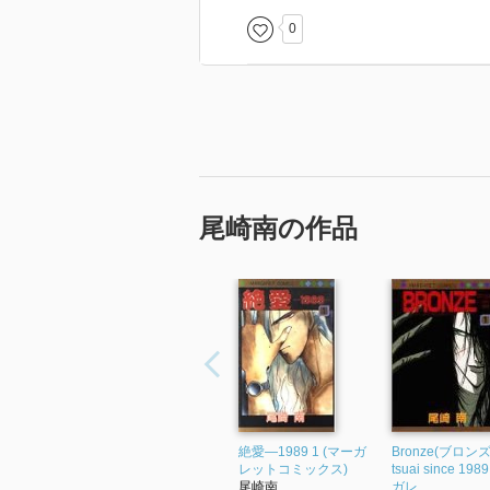
0
尾崎南の作品
絶愛―1989 1 (マーガ
Bronze(ブロンズ)
レットコミックス)
tsuai since 198
尾崎南
ガレ...