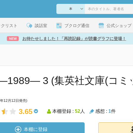
ックリスト
談話室
ブクログ通信
公式ショップ
お待たせしました！「再読記録」が読書グラフに登場！
NEW
1989― 3 (集英社文庫(コミ
2年12月12日発売)
3.65
本棚登録 :
52
人
感想 :
1
件
本棚に登録