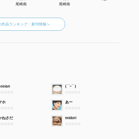
尾崎南
尾崎南
の作品ランキング・新刊情報へ
kosian
( ¯−︎¯ )
マホ
あー
かねさだ
midori