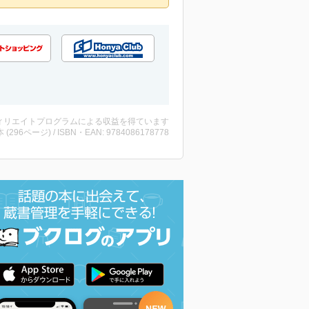
ィリエイトプログラムによる収益を得ています
・本 (296ページ) / ISBN・EAN: 9784086178778