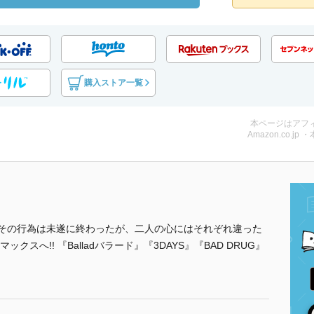
購入ストア一覧
本ページはアフ
Amazon.co.jp 
"その行為は未遂に終わったが、二人の心にはそれぞれ違った
へ!! 『Balladバラード』『3DAYS』『BAD DRUG』