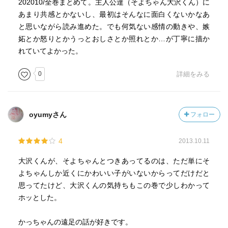
202010/全巻まとめて。主人公達（そよちゃん大沢くん）に
あまり共感とかないし、最初はそんなに面白くないかなあ
と思いながら読み進めた。でも何気ない感情の動きや、嫉
妬とか怒りとかうっとおしさとか照れとか…が丁寧に描か
れていてよかった。
0
詳細をみる
oyumyさん
フォロー
4
2013.10.11
大沢くんが、そよちゃんとつきあってるのは、ただ単にそ
よちゃんしか近くにかわいい子がいないからってだけだと
思ってたけど、大沢くんの気持ちもこの巻で少しわかって
ホッとした。
かっちゃんの遠足の話が好きです。