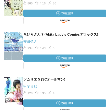
860
4.16
36
ちひろさん 7 (Akita Lady's Comicsデラックス)
安田弘之
234
4.43
6
ソムリエ 5 (SCオールマン)
甲斐谷忍
120
3.35
4