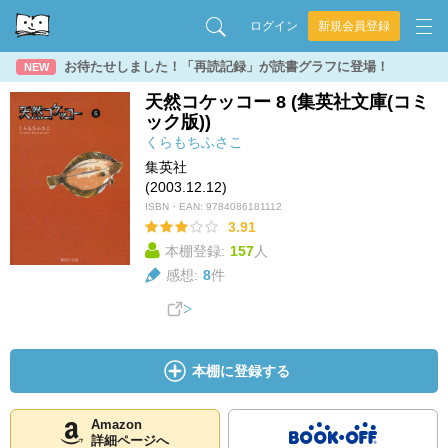
ログイン
新規会員登録
お待たせしました！「再読記録」が読書グラフに登場！
NEW
天然コケッコー 8 (集英社文庫(コミ
ック版))
くらもちふさこ
集英社
(2003.12.12)
ISBN・EAN:
9784086181112
3.91
本棚登録:
157
人
感想:
8
件
本棚に登録する
Amazon
詳細ページへ