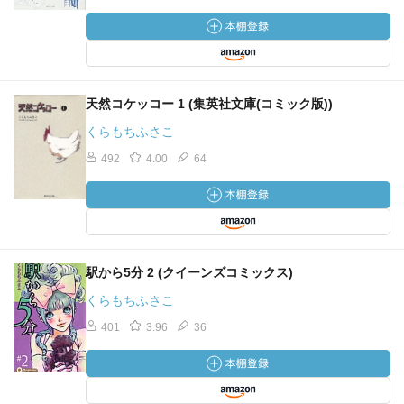
天然コケッコー 1 (集英社文庫(コミック版))
くらもちふさこ
492
4.00
64
駅から5分 2 (クイーンズコミックス)
くらもちふさこ
401
3.96
36