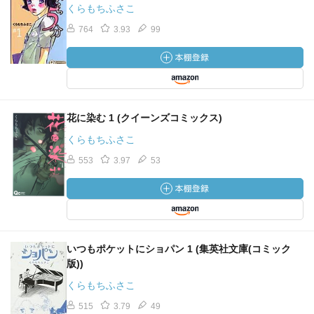
くらもちふさこ
764
3.93
99
花に染む 1 (クイーンズコミックス)
くらもちふさこ
553
3.97
53
いつもポケットにショパン 1 (集英社文庫(コミック
版))
くらもちふさこ
515
3.79
49