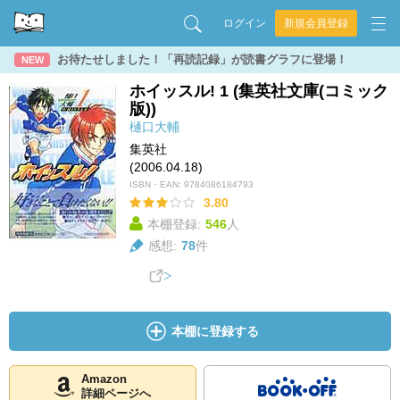
ログイン
新規会員登録
お待たせしました！「再読記録」が読書グラフに登場！
NEW
ホイッスル! 1 (集英社文庫(コミック
版))
樋口大輔
集英社
(2006.04.18)
ISBN・EAN:
9784086184793
3.80
本棚登録:
546
人
感想:
78
件
本棚に登録する
Amazon
詳細ページへ