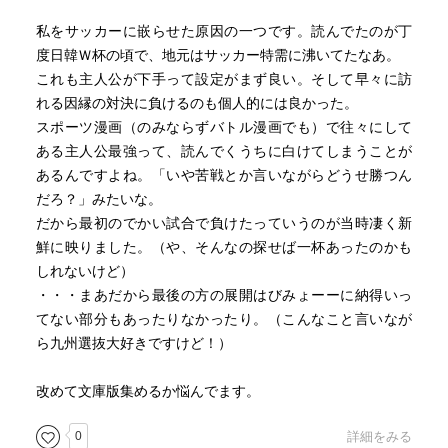
私をサッカーに嵌らせた原因の一つです。読んでたのが丁
度日韓Ｗ杯の頃で、地元はサッカー特需に沸いてたなあ。
これも主人公が下手って設定がまず良い。そして早々に訪
れる因縁の対決に負けるのも個人的には良かった。
スポーツ漫画（のみならずバトル漫画でも）で往々にして
ある主人公最強って、読んでくうちに白けてしまうことが
あるんですよね。「いや苦戦とか言いながらどうせ勝つん
だろ？」みたいな。
だから最初のでかい試合で負けたっていうのが当時凄く新
鮮に映りました。（や、そんなの探せば一杯あったのかも
しれないけど）
・・・まあだから最後の方の展開はびみょーーに納得いっ
てない部分もあったりなかったり。（こんなこと言いなが
ら九州選抜大好きですけど！）
改めて文庫版集めるか悩んでます。
0
詳細をみる