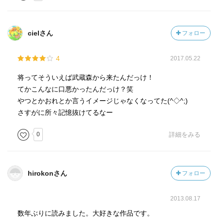
cielさん
フォロー
4
2017.05.22
将ってそういえば武蔵森から来たんだっけ！
てかこんなに口悪かったんだっけ？笑
やつとかおれとか言うイメージじゃなくなってた(^◇^;)
さすがに所々記憶抜けてるなー
0
詳細をみる
hirokonさん
フォロー
2013.08.17
数年ぶりに読みました。大好きな作品です。