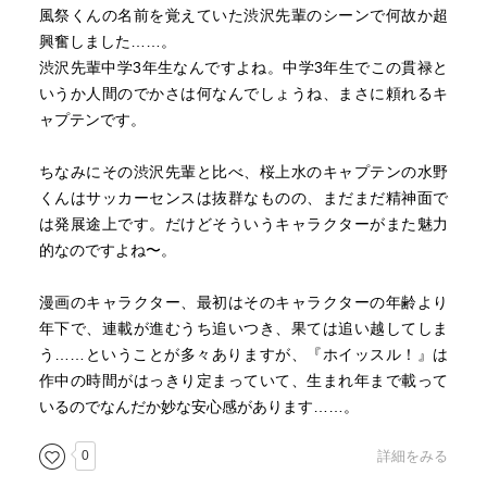
風祭くんの名前を覚えていた渋沢先輩のシーンで何故か超
興奮しました……。
渋沢先輩中学3年生なんですよね。中学3年生でこの貫禄と
いうか人間のでかさは何なんでしょうね、まさに頼れるキ
ャプテンです。
ちなみにその渋沢先輩と比べ、桜上水のキャプテンの水野
くんはサッカーセンスは抜群なものの、まだまだ精神面で
は発展途上です。だけどそういうキャラクターがまた魅力
的なのですよね〜。
漫画のキャラクター、最初はそのキャラクターの年齢より
年下で、連載が進むうち追いつき、果ては追い越してしま
う……ということが多々ありますが、『ホイッスル！』は
作中の時間がはっきり定まっていて、生まれ年まで載って
いるのでなんだか妙な安心感があります……。
0
詳細をみる