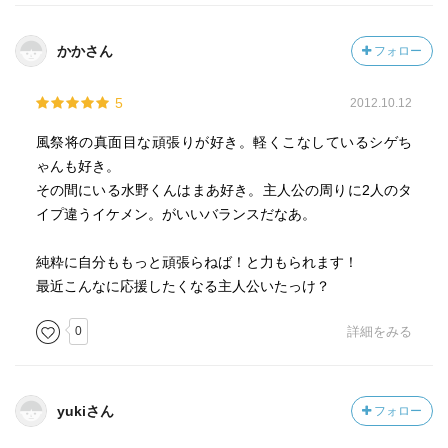
かかさん
フォロー
5
2012.10.12
風祭将の真面目な頑張りが好き。軽くこなしているシゲち
ゃんも好き。
その間にいる水野くんはまあ好き。主人公の周りに2人のタ
イプ違うイケメン。がいいバランスだなあ。
純粋に自分ももっと頑張らねば！と力もられます！
最近こんなに応援したくなる主人公いたっけ？
0
詳細をみる
yukiさん
フォロー