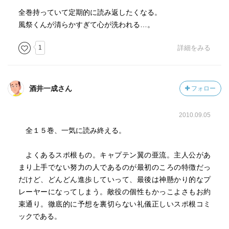
全巻持っていて定期的に読み返したくなる。
風祭くんが清らかすぎて心が洗われる…。
1
詳細をみる
酒井一成さん
フォロー
2010.09.05
全１５巻、一気に読み終える。
よくあるスポ根もの。キャプテン翼の亜流。主人公があ
まり上手でない努力の人であるのが最初のころの特徴だっ
だけど、どんどん進歩していって、最後は神懸かり的なプ
レーヤーになってしまう。敵役の個性もかっこよさもお約
束通り。徹底的に予想を裏切らない礼儀正しいスポ根コミ
ックである。