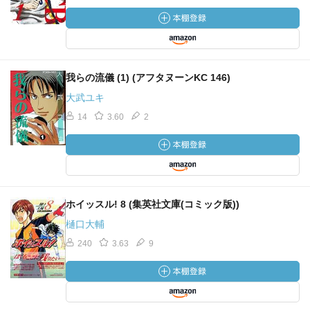
我らの流儀 (1) (アフタヌーンKC 146)
大武ユキ
14
3.60
2
ホイッスル! 8 (集英社文庫(コミック版))
樋口大輔
240
3.63
9