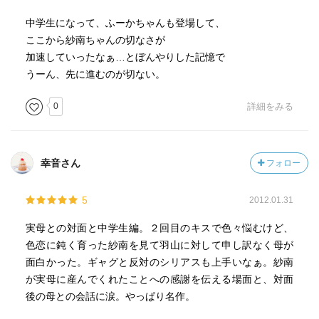
中学生になって、ふーかちゃんも登場して、
ここから紗南ちゃんの切なさが
加速していったなぁ…とぼんやりした記憶で
うーん、先に進むのが切ない。
0
詳細をみる
幸音さん
フォロー
5
2012.01.31
実母との対面と中学生編。２回目のキスで色々悩むけど、
色恋に鈍く育った紗南を見て羽山に対して申し訳なく母が
面白かった。ギャグと反対のシリアスも上手いなぁ。紗南
が実母に産んでくれたことへの感謝を伝える場面と、対面
後の母との会話に涙。やっぱり名作。