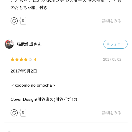
こどちゃ こぼれ話/おポンチ シスターズ 巻末特集「こども
のおもちゃ箱」付き
0
詳細をみる
猫武炸成さん
フォロー
4
2017.05.02
2017年5月2日
＜kodomo no omocha＞
Cover Design/川谷康久(川谷ﾃﾞｻﾞｲﾝ)
0
詳細をみる