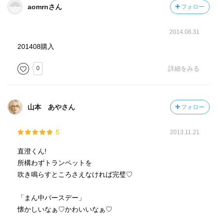
aomrnさん
フォロー
2014.08.31
201408購入
0
詳細をみる
山本 あやさん
フォロー
5
2013.11.21
直澄くん!
所構わずトランペットを
吹き鳴らすところさえなければ完璧♡
「まん中バースデー」
懐かしいなぁ♡かわいいなぁ♡