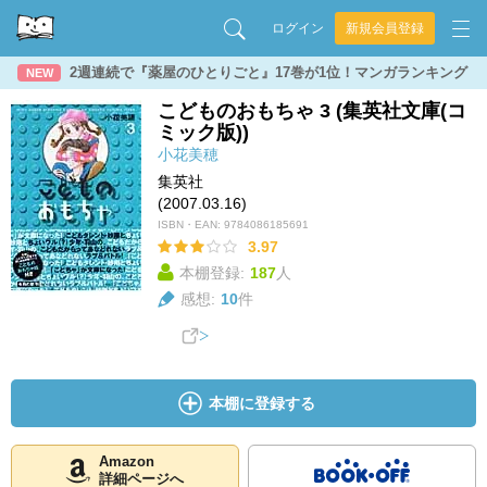
ログイン
新規会員登録
2週連続で『薬屋のひとりごと』17巻が1位！マンガランキング
NEW
こどものおもちゃ 3 (集英社文庫(コ
ミック版))
小花美穂
集英社
(2007.03.16)
ISBN・EAN:
9784086185691
3.97
本棚登録:
187
人
感想:
10
件
本棚に登録する
Amazon
詳細ページへ