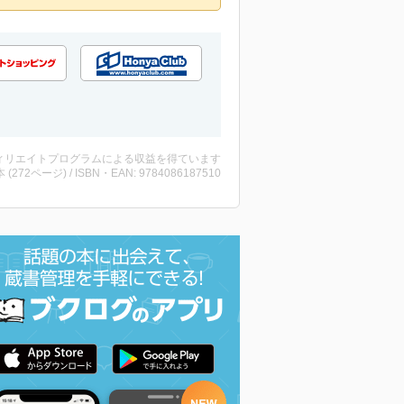
ィリエイトプログラムによる収益を得ています
・本 (272ページ) / ISBN・EAN: 9784086187510