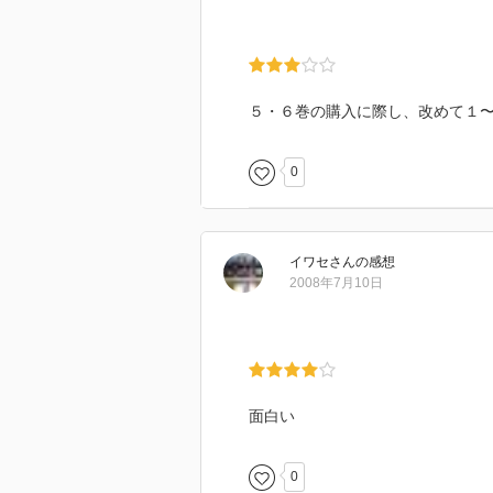
５・６巻の購入に際し、改めて１
0
イワセ
さん
の感想
2008年7月10日
面白い
0