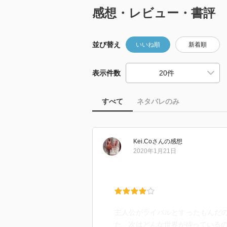
感想・レビュー・書評
並び替え
いいね順
新着順
表示件数
すべて
ネタバレのみ
Kei.Co
さん
の感想
2020年1月21日
主人公がライバルとすったもんだ
た。次はどんな世界が待っている