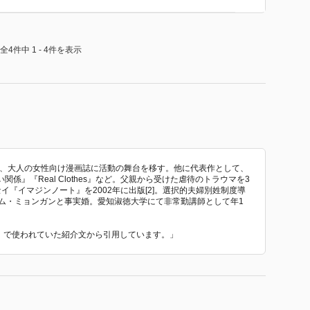
全4件中 1 - 4件を表示
ど、大人の女性向け漫画誌に活動の舞台を移す。他に代表作として、
』『Real Clothes』など。父親から受けた虐待のトラウマを3
『イマジンノート』を2002年に出版[2]。選択的夫婦別姓制度導
キム・ミョンガンと事実婚。愛知淑徳大学にて非常勤講師として年1
い』 で使われていた紹介文から引用しています。」