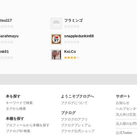
atsu117
フラミンゴ
Sarahmayu
snappledunkin88
tnk01
Kei.Co
本を探す
ようこそブクログへ
サポート
キーワードで検索
ブクログについて
お知らせ
タグから検索
ヘルプセンタ
ブクログ
法人向け広告
本棚を探す
ブクログのアプリ
法人様のお問
プロフィールから本棚を探す
ブクログプレミアム
ブクログID 検索
ブクログ公式ショップ
公式Twitter