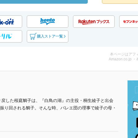
購入ストア一覧
本ページはアフ
Amazon.co.jp 
り戻した桜庭鯛子は、『白鳥の湖』の主役・桐生綾子と出会
振り回される鯛子。そんな時、バレエ団の理事で綾子の母・