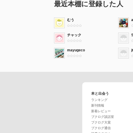
最近本棚に登録した人
むう
チャック
mayugeco
j
本と出会う
ランキング
新刊情報
新着レビュー
ブクログ談話室
ブクログ大賞
ブクログ通信