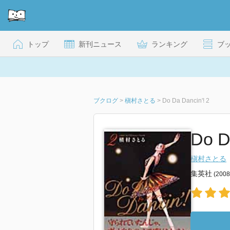
トップ
新刊ニュース
ランキング
ブ
ブクログ
>
槇村さとる
>
Do Da Dancin'! 2
Do 
槇村さとる
集英社
(200