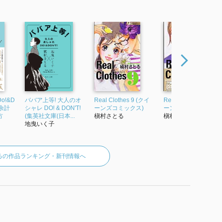
!&D
ババア上等! 大人のオ
Real Clothes 9 (クイ
Real Clothes 2 (クイ
!余計
シャレ DO! & DON'T!
ーンズコミックス)
ーンズコミックス)
方
(集英社文庫(日本...
槇村さとる
槇村さとる
地曳いく子
るの作品ランキング・新刊情報へ