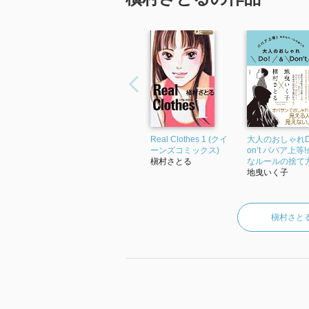
Real Clothes 1 (クイ
大人のおしゃれDo
ーンズコミックス)
on’t ババア上等
槇村さとる
なルールの捨て
地曳いく子
槇村さと