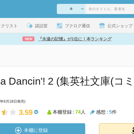
ックリスト
談話室
ブクログ通信
公式ショップ
『永遠の記憶』が1位に！本ランキング
NEW
Da Dancin'! 2 (集英社文庫(
8年6月18日発売)
3.59
本棚登録 :
74
人
感想 :
5
件
本棚に登録