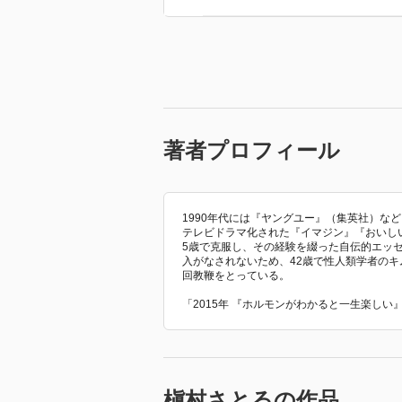
著者プロフィール
1990年代には『ヤングユー』（集英社）な
テレビドラマ化された『イマジン』『おいしい関係
5歳で克服し、その経験を綴った自伝的エッセイ
入がなされないため、42歳で性人類学者の
回教鞭をとっている。
「2015年 『ホルモンがわかると一生楽し
槇村さとるの作品