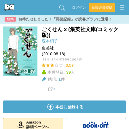
ログイン
新規会員登録
お待たせしました！「再読記録」が読書グラフに登場！
NEW
ごくせん 2 (集英社文庫(コミック
版))
森本梢子
集英社
(2010.08.18)
ISBN・EAN:
9784086191425
3.57
本棚登録:
39
人
感想:
1
件
本棚に登録する
Amazon
詳細ページへ