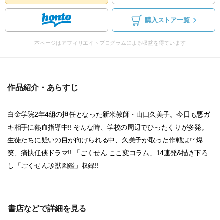
購入ストア一覧
本ページはアフィリエイトプログラムによる収益を得ています
作品紹介・あらすじ
白金学院2年4組の担任となった新米教師・山口久美子。今日も悪ガ
キ相手に熱血指導中!! そんな時、学校の周辺でひったくりが多発。
生徒たちに疑いの目が向けられる中、久美子が取った作戦は!? 爆
笑、痛快任侠ドラマ!! 「ごくせん ここ変コラム」14連発&描き下ろ
し「ごくせん珍獣図鑑」収録!!
書店などで詳細を見る