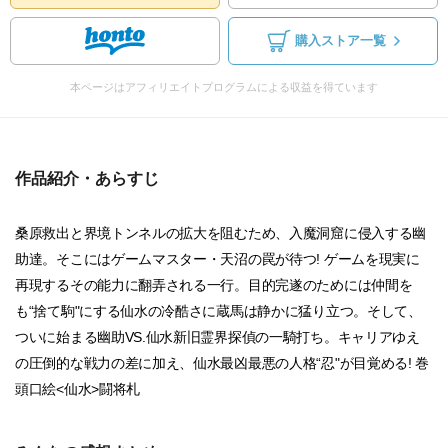
購入ストア一覧
本ページはアフィリエイトプログラムによる収益を得ています
作品紹介・あらすじ
桑原救出と界境トンネルの拡大を阻むため、入魔洞窟に侵入する幽
助達。そこにはゲームマスター・天沼の罠が待つ! ゲームを現実に
再現するその能力に翻弄される一行。目的完遂のためには仲間を
も“捨て駒"にする仙水の冷酷さに蔵馬は静かに猛り立つ。そして、
ついに始まる幽助VS.仙水新旧霊界探偵の一騎打ち。キャリアゆえ
の圧倒的な戦力の差に加え、仙水最凶最悪の人格“忍"が目覚める! 巻
頭口絵<仙水>闘将札