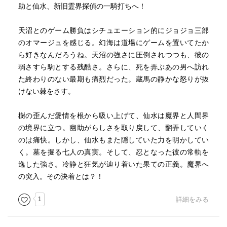
助と仙水、新旧霊界探偵の一騎打ちへ！
天沼とのゲーム勝負はシチュエーション的にジョジョ三部
のオマージュを感じる。幻海は道場にゲームを置いてたか
ら好きなんだろうね。天沼の強さに圧倒されつつも、彼の
弱さすら駒とする残酷さ。さらに、死を弄ぶあの男へ訪れ
た終わりのない最期も痛烈だった。蔵馬の静かな怒りが抜
けない棘をさす。
樹の歪んだ愛情を根から吸い上げて、仙水は魔界と人間界
の境界に立つ。幽助がらしさを取り戻して、翻弄していく
のは痛快。しかし、仙水もまた隠していた力を明かしてい
く。墓を掘る七人の真実。そして、忍となった彼の常軌を
逸した強さ。冷静と狂気が辿り着いた果ての正義。魔界へ
の突入。その決着とは？！
1
詳細をみる