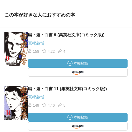
この本が好きな人におすすめの本
幽・遊・白書 9 (集英社文庫(コミック版))
冨樫義博
158
4.22
4
幽・遊・白書 11 (集英社文庫(コミック版))
冨樫義博
149
4.46
5