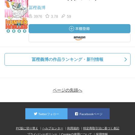
冨樫義博
3976
3.78
59
冨樫義博の作品ランキング・新刊情報
ページの先頭へ
Twitterフォロー
Facebookページ
PC版に切り替え
ヘルプセンター
利用規約
特定商取引法に基づく表記
プライバシーポリシー
Cookieの使用について
採用情報