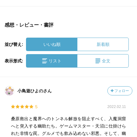
感想・レビュー・書評
並び替え:
いいね順
新着順
表示形式:
リスト
全文
小鳥遊ひよのさん
フォロー
5
2022.02.11
桑原救出と魔界へのトンネル解放を阻止すべく、入魔洞窟
へと突入する幽助たち。ゲームマスター・天沼に仕掛けら
れた非情な罠。グルメでも飲み込めない邪悪。そして、幽