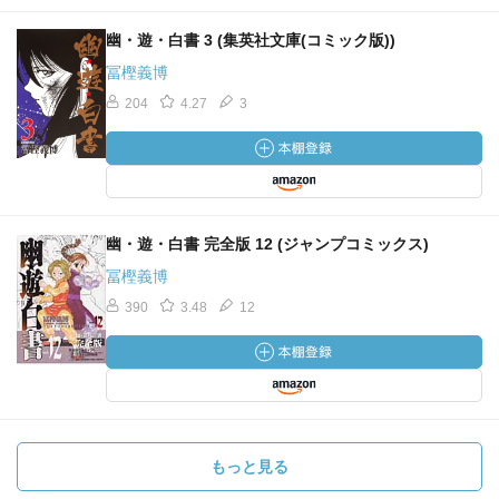
幽・遊・白書 3 (集英社文庫(コミック版))
冨樫義博
204
4.27
3
幽・遊・白書 完全版 12 (ジャンプコミックス)
冨樫義博
390
3.48
12
もっと見る