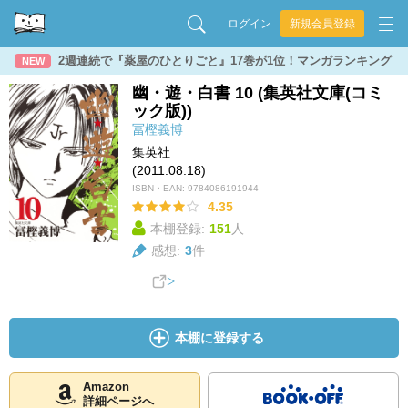
ログイン
新規会員登録
2週連続で『薬屋のひとりごと』17巻が1位！マンガランキング
NEW
幽・遊・白書 10 (集英社文庫(コミ
ック版))
冨樫義博
集英社
(2011.08.18)
ISBN・EAN:
9784086191944
4.35
本棚登録:
151
人
感想:
3
件
本棚に登録する
Amazon
詳細ページへ