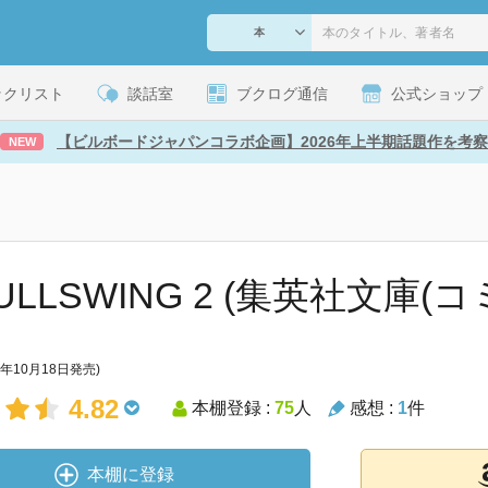
ックリスト
談話室
ブクログ通信
公式ショップ
【ビルボードジャパンコラボ企画】2026年上半期話題作を考察
NEW
FULLSWING 2 (集英社文庫(
1年10月18日発売)
4.82
本棚登録 :
75
人
感想 :
1
件
本棚に登録