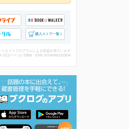
購入ストア一覧
ィリエイトプログラムによる収益を得ています
・本 (312ページ) / ISBN・EAN: 9784086192804