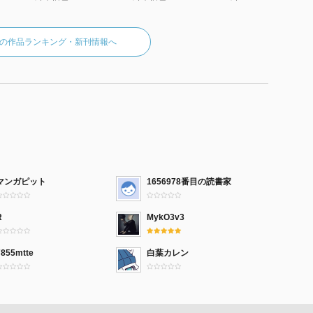
の作品ランキング・新刊情報へ
マンガピット
1656978番目の読書家
R
MykO3v3
7855mtte
白葉カレン