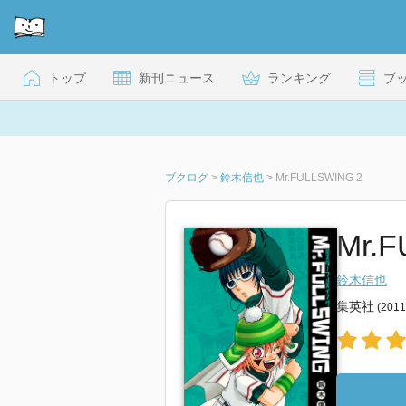
トップ
新刊ニュース
ランキング
ブ
ブクログ
>
鈴木信也
>
Mr.FULLSWING 2
Mr.
鈴木信也
集英社
(201