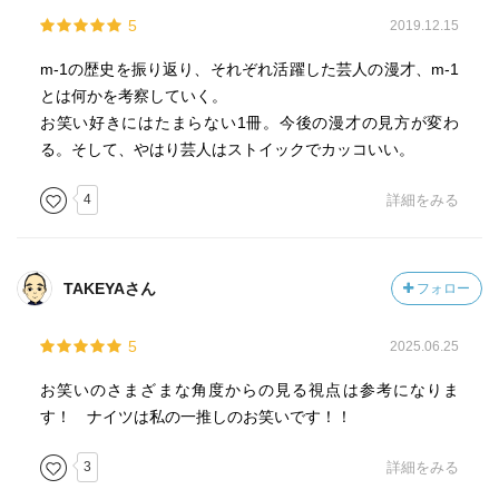
「サッカーで言えば、関西は南米、大阪はブラジルと言っ
うがいい。でも最終的には、今の「自分」で戦うしかな
5
2019.12.15
てもいいでしょう。ブラジルでは子どもから大人まで、路
い。》（117ページ）
地や公園でサッカーボールを蹴って遊んでいます。同じよ
m-1の歴史を振り返り、それぞれ活躍した芸人の漫才、m-1
うに、大阪では老若男女関係なく、そこかしこ日常会話を
とは何かを考察していく。
ナイツの軽やかな笑いの背後に、これほど深い「笑いの哲
楽しんでいる」
お笑い好きにはたまらない1冊。今後の漫才の見方が変わ
学」があったのかと、感銘を覚える。
とは言い得て妙。
る。そして、やはり芸人はストイックでカッコいい。
……というと、堅苦しい内容を想像されてしまうかもしれ
では、関東芸人は関西芸人に勝てないのか。
ないが、そうではない。何よりもまず、楽しく笑える本で
そんなことはありません。
4
詳細をみる
ある。
風穴を開けたのは、アンタッチャブルでした（２００４
年）。
M-1グランプリの楽しみ方、漫才の楽しみ方がいっそう深ま
さらに、敗者復活から劇的な勝利を収め戴冠したサンドウ
る一冊。
TAKEYAさん
フォロー
ィッチマン（２００７年）、パンクブーブー（２００９
年）と続きます。
5
2025.06.25
３組に共通しているのは、「しゃべくり漫才」ではなく、
「コント漫才」だということ。
お笑いのさまざまな角度からの見る視点は参考になりま
関西弁と違って感情を乗せにくい関東の言葉でも、「コン
す！ ナイツは私の一推しのお笑いです！！
ト漫才」なら十分、関西芸人と伍していけることを、この
３組の優勝は示しました。
3
詳細をみる
さらに、Ｍ－１は「新しいもの」を評価する傾向がありま