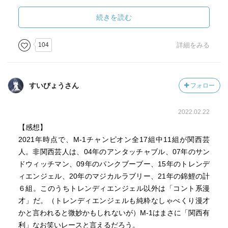
（っ･д･)≡⊃)3ﾟ)∵
芸人話を覗きながら、お笑い論を読んでみるのも悪くなか
続きを読む
`
った。
（スポットライトが二人を照らす）
104
詳細をみる
ヒボ君「翠ちゃん、僕ら……本当にM-1の舞台に立ってる
よ……！」
翠ちゃん「そうよ。だから落ち着いて。深呼吸して……出
すいびょうさん
フォロー
さないでよ？」
ヒボ君「出さないよ！」
2022.02.22
【感想】
オォーオォ！
2021年時点で、M-1チャンピオン全17組中11組が関西芸
`
人。非関西芸人は、04年のアンタッチャブル、07年のサン
（センターマイク前へ）
ドウィッチマン、09年のパンクブーブー、15年のトレンデ
ィエンジェル、20年のマジカルラブリー、21年の錦鯉の計
ヒボ君「どうもー！ヤホーで調べてきましたー！！」
６組。このうちトレンディエンジェル以外は「コント系漫
翠ちゃん「ヤホーじゃないのよ！ヤフーよ！！」
才」だ。（トレンディエンジェルも純粋なしゃべくり漫才
（っ･д･)≡⊃)3ﾟ)∵
かと言われると微妙かもしれないが）M-1はまさに「関西有
利」なお笑いレースと言えるだろう。
オォーオォ！