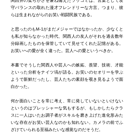
関西弁の柔らかさを兼ね備えたツッコミは、言葉として攻
ケセガンガンガンガンガンガンガンガンガーン！！
守バランスの取れた漫才フレンドリーな方言。つまり、彼
`
らは生まれながらのお笑い戦闘民族である。
ヒボ君「うわっ、緊張し過ぎて口からうんち出そ
う……！」
と思ったのもM-1がまだメジャーではなかったか、少なくと
翠ちゃん「緊張の表現が汚いのよ！」
も私が知らなかった時代、関西人の友人がそれを過去数年
（っ･д･)≡⊃)3ﾟ)∵
分録画したものを保管していて見せてくれた記憶がある。
お笑いへの愛が全く違った。芸人への愛というべきか。
オォーオォ！
`
本書でそうした関西人や芸人への嫉妬、羨望、技術、才能
ヒボ君「翠ちゃん、僕らの番だよ！行こう！」
といった分析をナイツ塙が語る。お笑いのセオリーを学ぶ
翠ちゃん「行くわよ。転んでうんこ漏らさないでよ。」
ようで新鮮だったし、芸人たちの素顔を覗き見るようで面
ヒボ君「そんなフラグ立てないで！」
白かった。
オォーオォ！
何か面白いことを常に考え、常に発していないといけない
`
というのはプレッシャーな気もするが、もしかしたらクラ
（ステージに歩き出す）
スに一人はいたお調子者がスキルを磨き上げた進化形みた
いな存在がお笑い芸人なのかも知れない。カメラの前でふ
ヒボ君「うわぁぁ、客席が広い！おなら出そう！」
ざけていられる至福みたいな感覚なのだそうだ。
翠ちゃん「出すな！音拾われるわ！」