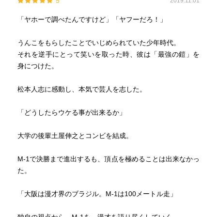
5
2019.11.01
2018年、M-1審査員として名を轟かせた芸人が漫才を徹底
解剖。
「ヤホーで調べたんですけど」「ヤフーだろ！」
M-1チャンピオンになれなかった塙だからこそ分かる歴代王
者のストロングポイント、M-1必勝法とは?
うんこをもらしたことでいじめられていた少年時代。
「ツッコミ全盛時代」「関東芸人の強み」「フリートー
それを逆手にとって笑いを取った時、彼は「最強の鎧」を
ク」などのトピックから「ヤホー漫才」誕生秘話まで、
身につけた。
”絶対漫才感”の持ち主が存分に吠える。
どうしてウケるのかだけを40年以上考え続けてきた、「笑
松本人志に感動し、本気で芸人を志した。
い脳」に侵された男がたどりついた現代漫才論とは?
漫才師の聖典とも呼ばれるDVD『紳竜の研究』に続く令和
「どうしたらウケる事が出来るか」
時代の漫才バイブル、ここに誕生!
大学の後輩土屋伸之とコンビを結成。
◆もくじ◆
プロローグ「僕が霜降り明星を選んだワケ」
M-1で決勝まで進出するも、頂点を極めることは出来なかっ
第一章 「王国」 大阪は漫才界のブラジル
た。
第二章 「技術」 M-1は100メートル走
第三章 「自分」 ヤホー漫才誕生秘話
「大阪は漫才界のブラジル。M-1は100メートル走」
第四章 「逆襲」 不可能を可能にした非関西系のアンタ、サ
ンド、パンク