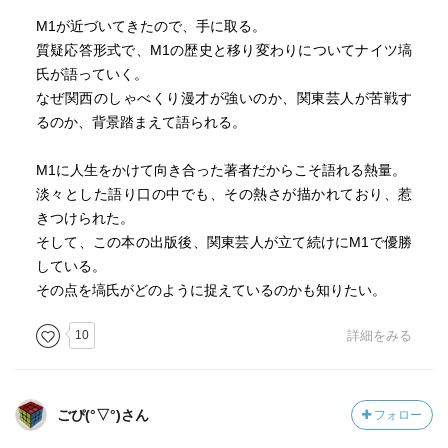
これを読んでバラエティ番組やお笑い番組を見ると、審査
魚のような言葉のセンスがあり、さらには圧倒的なしゃべ
芸人たちの緊張、会場の空気、そして「点数をつける」と
M1が近づいてきたので、手に取る。
員的な見方になってしまうかもしれない（笑）
りの技術があった。柴田もザキヤマも「絶対漫才感」を持
いう行為の重さ。塙は、審査員としての責任を痛感しつ
質疑応答形式で、M1の歴史と移り変わりについてナイツ塙
っていた。
つ、漫才を“評価する”とは何かを自問する。そこから、漫才
氏が語っていく。
の技術論へと話は広がっていく。
なぜ関西のしゃべくり漫才が強いのか、関東芸人が苦戦す
関西には漫才とはこういうものだという伝統と文化がしっ
るのか、背景踏まえて語られる。
かり根付いている。相撲でいう「ひとまずぶつかれ」同
塙は、関西と関東の漫才の違いを「文化の違い」として捉
様、関西には、漫才たるもの「ひとまず掛け合って、テン
える。関西では、漫才は生活に密着した「日常の言語」で
M1に人生をかけて向き合った著者だからこそ語れる熱量。
ポよくしゃべれ」という大原則がある。関東芸人が非関西
あり、観客も“ボケとツッコミのリズム”を身体で理解してい
淡々とした語り口の中でも、その熱さが描かれており、惹
弁というハンデを乗り越えて優勝するためには、突き抜け
る。一方、関東では漫才は「舞台芸」であり、観客は“笑い
きつけられた。
た武器が必要になる。
の構造”を意識的に理解しようとする傾向がある。つまり、
そして、この本の出版後、関東芸人が立て続けにM1で優勝
関西は身体性、関東は理性が強い。これがM-1という「瞬発
している。
M-1第一期（2001〜2010）と第二期（2015〜）で変わった
力と勢い」が求められる大会で、関東勢が不利になる理由
その点を塙氏がどのように捉えているのかも知りたい。
のは、「経験」より「新しさ」を求めるようになったこ
の一つだと塙は語る。
と。2018年がその例であり、うまさの和牛と新しさの霜降
10
詳細をみる
り明星で競った結果、霜降り明星に軍配があがった。
さらに塙は、M-1の審査基準についても踏み込む。M-1は
「漫才の大会」であると同時に、「テレビ番組」であり、
優勝者以外で革命を起こしたのは、04年の南海キャンディ
「国民的イベント」でもある。審査員は漫才の技術だけで
ごぴ(°▽°)さん
フォロー
ーズ、08年のオードリー、10年のスリムクラブ。いずれも
なく、その年の空気、時代性、会場の熱量を総合的に判断
非関西系だ。
して点数をつける。ここで重要なのは、漫才が「技術の高