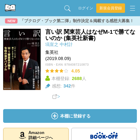
ログイン
新規会員登録
「ブクログ・ブック第二弾」制作決定＆掲載する感想大募集！
NEW
言い訳 関東芸人はなぜM-1で勝てな
いのか (集英社新書)
塙宣之
中村計
集英社
(2019.08.09)
ISBN・EAN:
9784087210873
4.05
本棚登録:
2688
人
感想:
342
件
本棚に登録する
Amazon
詳細ページへ