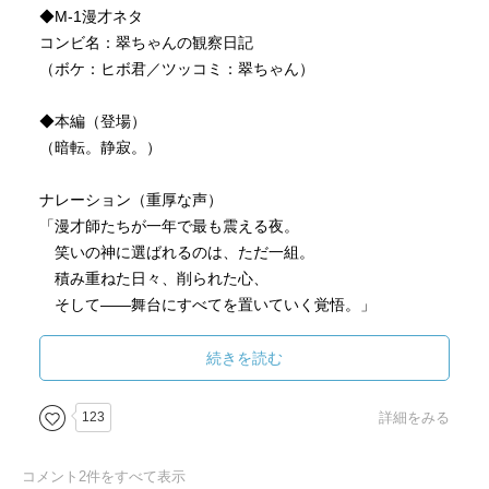
◆M-1漫才ネタ
コンビ名：翠ちゃんの観察日記
（ボケ：ヒボ君／ツッコミ：翠ちゃん）
◆本編（登場）
（暗転。静寂。）
ナレーション（重厚な声）
「漫才師たちが一年で最も震える夜。
笑いの神に選ばれるのは、ただ一組。
積み重ねた日々、削られた心、
そして――舞台にすべてを置いていく覚悟。」
（映像：芸人たちの横顔、ネタ合わせ、拳を握る手）
続きを読む
「今年もまた、
123
詳細をみる
夢を追う者たちが、この舞台に集う。
たった4分。
コメント
2
件をすべて表示
されど人生を変える4分。」