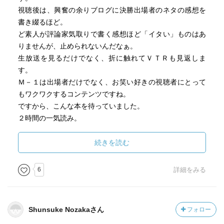
中心になる。が、それだけには終わらない。M-1論が漫才論
視聴後は、興奮の余りブログに決勝出場者のネタの感想を
になり、お笑い論になり、ひいては関西・関東のお笑い比
書き綴るほど。
較文化論にもなるのだ。
ど素人が評論家気取りで書く感想ほど「イタい」ものはあ
りませんが、止められないんだなぁ。
「M-1審査員が贈る令和時代の漫才バイブル」という帯の惹
生放送を見るだけでなく、折に触れてＶＴＲも見返しま
句にウソはない。M-1を目指す漫才師の卵が本書を読んだな
す。
ら、M-1必勝法をつぶさに明かしたバイブルになるだろう。
Ｍ－１は出場者だけでなく、お笑い好きの視聴者にとって
本書をボロボロになるまで読み込んで優勝するような芸人
もワクワクするコンテンツですね。
も、やがては出てくるかもしれない。
ですから、こんな本を待っていました。
２時間の一気読み。
だが、一方で、塙は次のようにも言う。
まず、Ｍ－１は吉本芸人のための大会だということを再認
識しました。
続きを読む
《いちばんやってはいけないことは、M-1を意識し過ぎるあ
特に関西芸人が幅を利かせているのは周知の通り。
まり、自分の持ち味を見失ってしまうことです。
第１回優勝者の中川家が「Ｍ－１はしゃべくり漫才の大
6
詳細をみる
（中略）
会」だという先鞭をつけたのが大きかったのだとか。
M-1に挑戦するという若手に僕はよく「優勝を目指さない
たしかに、第１回の優勝者によって、その賞の性格が決ま
ほうがいいよ」とアドバイスします。心からそう思えるよ
るということはありますね。
うになったとき、初めて自分らしさが出ますから。
Shunsuke Nozakaさん
フォロー
で、しゃべくり漫才だと、やはり関西芸人に有利です。
M-1の「傾向と対策」は存在します。できることはしたほ