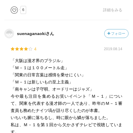
同様に本書も、M-1グランプリの頂点目指して戦い、現在は
6
詳細をみる
M-1の審査員も務める塙にしか作り得ない本になっている。
みなもと太郎さんや夏目房之介氏のマンガ評論がそうであ
suenaganaokiさん
フォロー
るように、〝実作者にしか持ち得ない、深い批評眼〟とい
うものがある。
4
2019.08.14
本書で全編にわたって展開されるM-1批評――各年のM-1で
優勝を争った漫才師たちへの批評――もしかり。そこに
「大阪は漫才界のブラジル」
は、評論家による漫才批評にはない臨場感と納得感があ
「Ｍ－１は１００メートル走」
る。
「関東の日常言葉は感情を乗せにくい」
「Ｍ－１は新しいもの至上主義」
M-1グランプリを毎年熱心に観ている人ほど、本書は面白く
「南キャンは子守唄、オードリーはジャズ」
読めるだろう。だが、そうではない私のような者にも、十
今や最も注目を集めるお笑いイベント「Ｍ－１」につい
分に楽しめる。
て、関東を代表する漫才師の一人であり、昨年のＭ－１審
いまはYou Tube等で、本書で言及されている「◯◯年決勝
査員も務めたナイツ塙が語り尽くしたのが本書。
第１ラウンドの〇〇のネタ」が後から見られるし……。
いちいち腑に落ちるし、時に眼から鱗が落ちました。
私は、Ｍ－１を第１回から欠かさずテレビで視聴していま
M-1歴代王者のストロングポイントの絶妙な解説が、本書の
す。