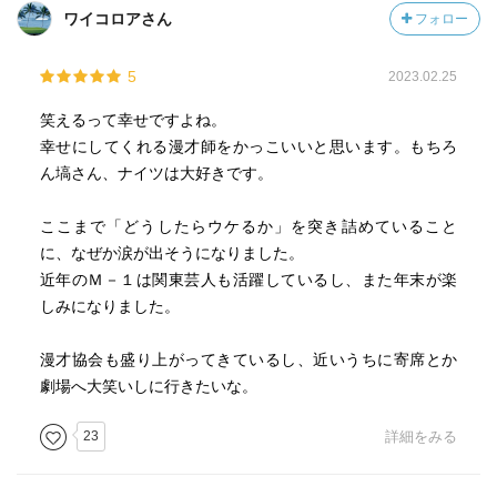
か、シチュエーション芸で笑わせるかだが、関西ではしゃ
翠ちゃん「恐竜と人間混ざってんのよ！」
ワイコロアさん
フォロー
べくり漫才こそが「伝統と王道」であり、コント漫才より
（っ･д･)≡⊃)3ﾟ)∵
も高く評価される傾向にある。M-1審査員の上沼恵美子氏が
5
2023.02.25
マジカルラブリーを酷評したように、しゃべくり漫才と比
ヒボ君「しかも“おならブレス”が必殺技！」
べて亜流な要素はなかなか受け入れられないという。
翠ちゃん「ゴジラの放射能みたいに言うな！」
笑えるって幸せですよね。
（っ･д･)≡⊃)3ﾟ)∵
幸せにしてくれる漫才師をかっこいいと思います。もちろ
ではしゃべくり漫才で勝てばいいのではと思うかもしれな
ん塙さん、ナイツは大好きです。
いが、しゃべくり漫才は圧倒的に関西弁が有利なのだ。
◆有名芸人の特徴ミックス①
これは説明が難しいが、感覚的に理解できると思う。「な
サンドウィッチマン
ここまで「どうしたらウケるか」を突き詰めていること
んでやねん」と「どうしてだよ」では、言葉に含まれるパ
に、なぜか涙が出そうになりました。
ワーや面白さが全然違う。「なんでやねん」はシチュエー
ヒボ君（伊達さん風）「ちょっと待ってくださいよぉ〜。
近年のＭ－１は関東芸人も活躍しているし、また年末が楽
ションを問わず万能にツッコめるのに対し、「どうしてだ
おならブレスってのはですねぇ〜」
しみになりました。
よ」は何となく回りくどく、ワンテンポ遅い感じがあり、
翠ちゃん「声色やめろ！」
なにより真面目だ。
（っ･д･)≡⊃)3ﾟ)∵
漫才協会も盛り上がってきているし、近いうちに寄席とか
関西弁には、標準語に含まれているトゲトゲしさをマイル
劇場へ大笑いしに行きたいな。
ドにしてくれる成分があるため、ツッコミがうるさくなら
ヒボ君（富澤さん風）「うんち、出ちゃってるよ」
ない。強い言葉で怒鳴っているが関西弁のおかげで毒が抜
翠ちゃん「言わなそうなセリフ言わせるな！」
23
詳細をみる
かれており、かけ合いの中で自然と笑いが起こっていく。
(っ･д･)≡⊃)3ﾟ)∵