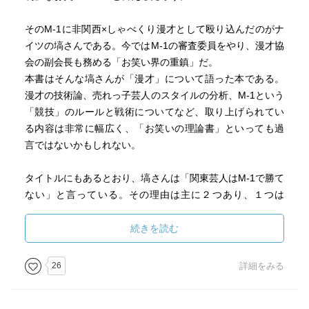
そのM-1に非関西×しゃべくり漫才として殴り込んだのがナ
（拍手が広がり、漫才スタート）
イツの塙さんである。今ではM-1の審査委員をやり、漫才協
会の副会長も務める「お笑い界の重鎮」だ。
本書はそんな塙さんが「漫才」について語った本である。
ヒボ君「どうもー！ヤホーで調べてきました！」
漫才の技術論、売れっ子芸人のスタイルの分析、M-1という
翠ちゃん「ヤホーじゃないのよ、ヤフーよ。毎回間違える
「競技」のルールと戦術についてなど、取り上げられてい
な。」
る内容は非常に幅広く、「お笑いの理論書」といっても過
（っ･д･)≡⊃)3ﾟ)∵
言ではないかもしれない。
ヒボ君「今日は“うんちの歴史”を調べてきました！」
タイトルにもあるとおり、塙さんは「関東芸人はM-1で勝て
翠ちゃん「M-1でそのテーマやるな！」
ない」と言っている。その理由は主に２つあり、１つは
（っ･д･)≡⊃)3ﾟ)∵
「しゃべくり漫才が絶対正義だから」、もう１つは「しゃ
べくり漫才は関西弁話者が圧倒的に優位だから」だ。
続きを読む
◆ヤホー漫才
ヒボ君「ヤホーで調べたらね、世界で最初に“うんち”をした
漫才には「しゃべくり漫才」「コント漫才」の２種類があ
のは、なんと――」
26
詳細をみる
る。前者はミルクボーイ、後者はマジカルラブリーをイメ
翠ちゃん「誰よ！」
ージするとしっくりくると思う。要は話芸一本で笑わせる
ヒボ君「旧石器時代の“うんちザウルス”って人です！」