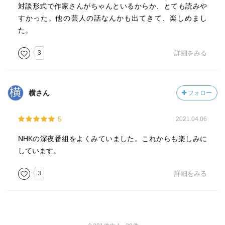
対談形式で作家さんがちゃんといるからか、とても読みや
革命といえば、南海キャンディーズもそうでした。
すかった。他の芸人の話なんかも出てきて、楽しめまし
「オカッパメガネのあやしい男と、それに負けず劣らずあ
た。
やしいでっかい女」（本書より）が出てきた時の「キワモ
ノ感」は忘れられません。
3
詳細をみる
ネタを見終わって、「新しい笑いが誕生した」と衝撃を受
けたのも強く記憶に残っています。
本書では、いろんな意味で物議を醸した昨年のＭ－１まで
横さん
フォロー
をカバーしています。
塙は、最終決戦で和牛ではなく霜降り明星に一票を投じま
した。
5
2021.04.06
その理由は「強さ」だったとプロローグで語っています
NHKの深夜番組をよくみていました。これからも楽しみに
が、「なるほどそうだったのか」と感動しました。
しています。
Ｍ－１ファンには必読の書。
個人的には、ものを作る全ての人に参考になる本だと思い
3
詳細をみる
ました。