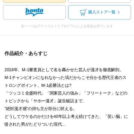
購入ストア一覧
本ページはアフィリエイトプログラムによる収益を得ています
作品紹介・あらすじ
2018年、M-1審査員として名を轟かせた芸人が漫才を徹底解剖。
M-1チャンピオンになれなかった塙だからこそ分かる歴代王者のス
トロングポイント、M-1必勝法とは?
「ツッコミ全盛時代」「関東芸人の強み」「フリートーク」などの
トピックから「ヤホー漫才」誕生秘話まで、
"絶対漫才感"の持ち主が存分に吠える。
どうしてウケるのかだけを40年以上考え続けてきた、「笑い脳」に
侵された男がたどりついた現代...