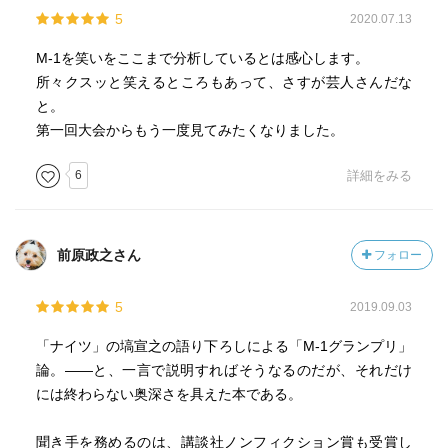
ノンフィクション賞受賞。
深いところからお客さんの感情を揺さぶり続けるために
5
2020.07.13
漫才師ができること。それは優れたネタを考え続けること
しかないと思います」
M-1を笑いをここまで分析しているとは感心します。
所々クスッと笑えるところもあって、さすが芸人さんだな
「浅草の星」が漫才を語り尽くす。
と。
第一回大会からもう一度見てみたくなりました。
昭和には、立川談志の「現代落語論」。
6
詳細をみる
平成には、松本人志の「遺書」。
令和の「現代漫才論」ここにあり。
前原政之さん
フォロー
5
2019.09.03
「ナイツ」の塙宣之の語り下ろしによる「M-1グランプリ」
論。――と、一言で説明すればそうなるのだが、それだけ
には終わらない奥深さを具えた本である。
聞き手を務めるのは、講談社ノンフィクション賞も受賞し