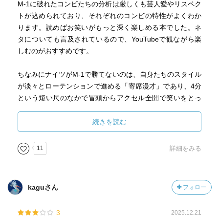
自虐ネタは基本ウケない。漫才師は、ネタで自分たちの世
( ｀・д・)っ))ﾅﾝﾃﾞﾔﾈﾝｯ
M-1に破れたコンビたちの分析は厳しくも芸人愛やリスペク
が、塙自身がスポーツ好きとあって話の喩えにもスポーツ
界観を創り出すもの。その機会を安易な自虐ネタで終わら
トが込められており、それぞれのコンビの特性がよくわか
が出てくるし、M-1が本質的にスポーツの要素を兼ね備えて
せてはいけない。人間の「おかしさ」を話芸で伝えること
ります。読めばお笑いがもっと深く楽しめる本でした。ネ
いる（塙はM-1の4分間で笑いをとらねばならないシステム
が漫才である。
本書の内容…
タについても言及されているので、YouTubeで観ながら楽
を100ｍ走に例えている）こともあり、よい形の編集となっ
下のあらすじで^^;
しむのがおすすめです。
ているのではないか。
漫才は三角形が理想。ボケとツッコミの掛け合い、それに
客席がノッて三角形ができる。相方と客席を見ながら笑い
読後評価は☆4.2
ちなみにナイツがM-1で勝てないのは、自身たちのスタイル
M-1は吉本が投資し、立ち上げた、どちらかというと吉本芸
を作る必要があり、ボケとツッコミの二人だけでしゃべく
（だってM1の舞台に立っちゃったから…ね）
が淡々とローテンションで進める「寄席漫才」であり、4分
人のための発表会的要素をもってスタートしたとあった。
り倒して完結してはいけない。
という短い尺のなかで冒頭からアクセル全開で笑いをとっ
そういうわけでスタートから関西芸人の得意とする「しゃ
<あらすじ>
ていく「100メートル走」のようなスタイルが苦手、という
べくり漫才」の色が濃く、そこへ関東芸人が道場破りのよ
M-1は、漫才という競技の中のM-1という種目の大会なの
本書は、漫才コンビ「ナイツ」の塙宣之が、M-1グランプリ
分析がされていいました。
続きを読む
うに「コント漫才」で切り込んでいくという流れが書かれ
だ。M-1で勝つには「M-1用の傾向と対策」が必要になる。
という巨大な漫才コンテストを軸に、関東芸人がなぜ優勝
ていて、最近のお笑い傾向を体系的に理解できた気がした
しかし、M-1を意識しすぎるあまり自分の持ち味を見失って
できないのかを、自身の経験と分析を交えて徹底的に語っ
11
詳細をみる
（笑）。
はいけない。
た一冊である。塙は「言い訳」と題しつつも、単なる愚痴
ではなく、漫才の構造・文化・歴史・芸人の思考法を多角
そういう意味では、非関西系のアンタッチャブル、サンド
的に掘り下げ、M-1という大会の本質に迫っていく。
ウィッチマン、パンクブーブーなどは関東に道を拓いた偉
kaguさん
フォロー
３ 非関西系の逆襲
大なコンビなのだ。確かに関西人でも笑えるモノがある。
M-1の歴史の中で、関西弁以外で160キロを投げたのは、唯
物語はまず、塙自身が審査員として参加した2018年のM-1
一アンタッチャブルだけだ。コントでありながら海砂利水
3
2025.12.21
を振り返るところから始まる。審査員席から見える景色、