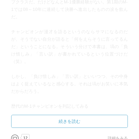
プクラスだ。だけどなんとM-1優勝経験がない。第1期のM-
翠ちゃん「急にトーン落とすな！」
1では08～10年に連続して決勝へ進出したものの涙を飲ん
M-1の持ち時間は4分しかないわけだから、勢いよくしゃべ
（っ･д･)≡⊃)3ﾟ)∵
だ。
るほうが有利。早口なら、それだけたくさんの笑いを詰め
込める。しかしその芸当は、関西弁というフォームだから
ヒボ君（春日風）「うんち、出すぅ〜！！」
チャンピオンが漫才を語るというのならサマになるのだ
こそできるテクニックでもある。しゃべくり漫才の母国語
翠ちゃん「強めに言うな！」
が、そうでない自分が語ると「何をえらそうに言ってるん
は関西弁なので、関東の言葉でそれをやろうとすること
ヒボ君（春日風）「トゥース！」
だ」ということになる。そういう分けで本書は、塙の「負
は、言い換えれば、日本語でミュージカルやオペラをやる
（っ･д･)≡⊃)3ﾟ)∵
け惜しみ」「言い訳」が書かれているという位置づけだ
ようなものなのかもしれない。無理ではないけれど、どう
（笑）。
したって不自然さは残る。
◆ヤホー検索がさらに暴走
ヒボ君「ヤホーで“うんち”検索したらね、関連ワードに
しかし、「負け惜しみ」「言い訳」といいつつ、その中身
M-1第一期（2001〜2010）に限っていうと、10回中6回は
“うんこ レシピ”
はよく捉えているなと感心する。それは塙がお笑いに本気
しゃべくり漫才系のコンビが優勝している。コント漫才は
“おなら 作り方”
だからだろう。
03年のフットボールアワー、04年のアンタッチャブル、07
“うんち M-1優勝”
年のサンドウィッチマン、09年のパンクブーブーの四組
って出てきたんですよ！」
歴代のM-1チャンピオンを列記してみる
だ。フットボールアワー以外は、非関西弁のコンビであ
第1回 中川家
り、第一期において非関西弁のコンビで優勝したのは、じ
翠ちゃん「出るわけないでしょ！」
第2回 ますだおかだ
続きを読む
つはこの三組だけ。つまり、関東言葉のしゃべくり漫才で
（っ･д･)≡⊃)3ﾟ)∵
第3回 フットボールアワー
戴冠したコンビは誰もいなかった。非関西系のしゃべくり
第4回 アンタッチャブル
漫才で優勝したのは、トレンディエンジェルが初。
12
詳細をみる
ヒボ君「しかも“うんち サンドウィッチマン”