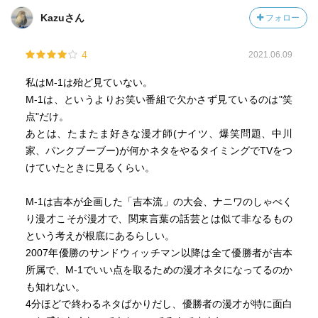
また、関西弁は言葉が早い。言葉が早いということは、そ
◆有名芸人の特徴ミックス②
Kazuさん
フォロー
れだけネタを詰め込める。
霜降り明星・粗品
島田紳助さんは「紳竜の研究」で、「M-1は短いネタで、は
4
2021.06.09
っきりしたこと作らなあかんねん。二人が出てきて、うじ
ヒボ君「いや〜、うんちってね、出るんですよ。これがま
ゃうじゃ喋ったらあかんねん」と言っている。M-1の１次予
た。」
私はM-1は殆ど見ていない。
選は2分であり、その２分で爆発するにはインパクトとスピ
翠ちゃん「粗品さんの“間”だけ真似すんな！」
M-1は、というよりお笑い番組で欠かさず見ているのは"笑
ードが重要だ。関西弁が圧倒的に有利なポイントがここで
ヒボ君「まさにうんちの神、降臨。」
点"だけ。
あり、非関西弁だと言葉一つひとつに間が開きすぎてしま
,,w( ,,ÒωÓ,, )
あとは、たまたま好きな漫才師(ナイツ、爆笑問題、中川
う。
翠ちゃん「降臨すな！」
家、パンクブーブー)が何かネタをやるタイミングでTVをつ
（っ･д･)≡⊃)3ﾟ)∵
けていたときに見るくらい。
とはいうものの、非関西芸人でも勝てる道がある。それが
「コント系漫才」なのだという。
◆有名芸人の特徴ミックス③
M-1は吉本が企画した「吉本流」の大会、ナニワのしゃべく
「コント系漫才」は「舞台装置」を別箇に用意するため、
千鳥
り漫才こそが漫才で、関東言葉の話芸とは似て非なるもの
その世界の中では標準語で話していても違和感がない。言
という考えが根底にあるらしい。
語の面白さというハンデも「設定の巧さ」によって補える
ヒボ君（ノブ風）「うんちが止まらんのよ！」
2007年優勝のサンドウィッチマン以降は全て優勝者が吉本
ため、関東芸人でも互角に持ち込める。南キャンやオード
翠ちゃん「クセがすごいんじゃ！」
所属で、M-1でいい点を取るための漫才ネタになってるのか
リー、ぺこぱといった「強烈キャラ漫才」も関西ではなか
ヒボ君「いやお前が言うんかい！」
も知れない。
なか珍しいため、ハネ方によっては十分勝ち上がれる可能
翠ちゃん「ノブのツッコミ奪うな！」
4分ほどで終わるネタばかりだし、優勝者の漫才が特に面白
性を秘めているらしい。
（っ･д･)≡⊃)3ﾟ)∵