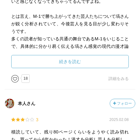
いと感じなくなってきちゃってるんですよね。
本書を読んでみての感想だが、塙さんは色々なところを見
◆有名芸人の特徴ミックス④
とは言え、M-1で勝ち上がってきた芸人たちについて塙さん
て漫才をしているんだなぁ、とびっくりしてしまった。ナ
ダウンタウン
が鋭く分析されていて、今後芸人を見る目が少し変わりそ
イツのしゃべくり芸は本当に完成度が高いし、言い間違い
うです。
→訂正の畳みかけるようなテンポの良さに笑いっ放しにな
ヒボ君（まっちゃん風）「うんちってねぇ、あれ哲学なん
多くの読者が知っている共通の舞台であるM-1をいじること
ってしまうほど大好きなのだが、ひょうひょうとした見か
ですよ」
で、具体的に分かり易く伝える塙さん感覚の現代の漫才論
けの裏では漫才を真剣に考察していて、「自分たちの笑
翠ちゃん「言いそうで言わないライン攻めるな！」
でした。
い」を確立している。まさに紳助さんなみの「理論派」芸
（っ･д･)≡⊃)3ﾟ)∵
続きを読む
人だと思う。
逆にこんな理論派でも勝ちきれないほど、M-1というのは
ヒボ君（浜ちゃん風）「おいコラァ！うんち出せや！」
18
詳細をみる
「特殊競技」に近いものなのか、と唸ってしまった。
翠ちゃん「そんな乱暴な漫才しないわよ！」
（っ･д･)≡⊃)3ﾟ)∵
今ではめっきり見なくなったが、またやってくれないか
な。ヤホー漫才。
本人さん
フォロー
◆有名芸人の特徴ミックス⑤
東京03
―――――――――――――――――――――――――
3
2025.02.08
【まとめ】
ヒボ君（角田風）「いや僕はね、うんちのことを真剣に考
積読していて、残り80ページくらいをようやく読み切れ
１ 関東芸人はM-1で勝てない
えてるんですよ！」
た。買ってから6年かかった！漫才を分析し芸人を分析し、