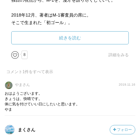
独自の視点から、M-1を、漫才を語り尽くしていく。
第五章 「挑戦」 吉本流への道場破り
第六章 「革命」 南キャンは子守唄、オードリーはジャズ
2018年12月、著者はM-1審査員の席に。
エピローグ「10年ぶりの聖地。俺ならいいよな」
そこで生まれた「初ゴール」。
◆著者略歴◆
優勝した霜降り明星に1票を投じた理由とは。
続きを読む
ナイツ 塙宣之(はなわ のぶゆき)
芸人。1978年、千葉県生まれ。漫才協会副会長。2001年、
笑いを真剣に、縦横無尽に語り尽くす。
8
詳細をみる
お笑いコンビ「ナイツ」を土屋伸之と結成。
2008年度以降、3年連続でM-1グランプリ決勝に進出する。
ページを止められない。
コメント
1
件をすべて表示
漫才新人大賞大賞、お笑いホープ大賞大賞、NHK新人演芸
堪らない高揚感が続く。
大賞大賞、
やまさん
2019.11.16
第9・10回ビートたけしのエンターテイメント賞 日本芸能
「人類が芸術を生み出したのは、言葉で伝えきれない思い
おはようございます。
大賞、浅草芸能大賞新人賞・奨励賞、第68回文化庁芸術祭
を作品で表現しようとしたからです。芸術家が感動したと
きょうは、快晴です。
体に気を付けていい日にしたいと思います。
大衆芸能部門優秀賞、第67回芸術選奨大衆芸能部門文部科
き、それが『感動』という言葉で足りていたなら、絵画も
やま
学大臣新人賞など、受賞多数。
音楽も創造し得なかったと思うのです。
漫才師も同じです。人間の『おかしさ』をおかしいと言
聞き手 中村計(なかむら けい)
うだけでは伝えきれないから、ネタを思いついたのです。
まくさん
フォロー
ノンフィクションライター。『勝ち過ぎた監督』で講談社
漫才という話芸が誕生したのです。