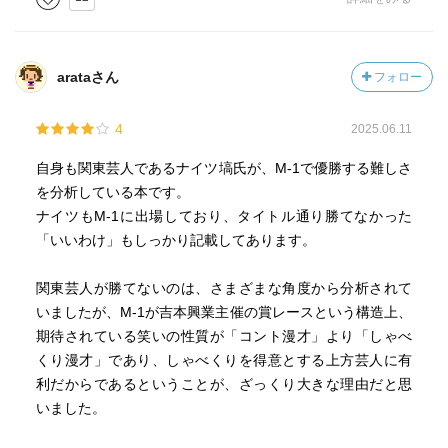
第5回 ブラックマヨネーズ
“うんち 霜降り明星”
第6回 チュートリアル
“うんち 千鳥”
第7回 サンドウィッチマン
２ 技術
“うんち ダウンタウン”
arataさん
フォロー
第8回 NON STYLE
M-1で勝つには、とにかく笑いの数を4分間に詰め込まなけ
全部出てきました！」
第9回 パンクブーブー
ればならない。その意味では、圧倒的なスローテンポで準
4
2025.06.11
第10回 笑い飯
優勝まで上り詰めたスリムクラブは「M-1史上最大の革命」
翠ちゃん「芸人の名前に“うんち”つけるな！」
第11回 トレンディエンジェル
だった。
（っ･д･)≡⊃)3ﾟ)∵
自身も関東芸人であるナイツ塙氏が、M-1で優勝する難しさ
第12回 銀シャリ
M-1は100メートル走、寄席は1万メートル走。M-1で勝つに
を分析している本です。
第13回 とろサーモン
はどうしても4分間の使い方が鍵になる。
◆締め
ナイツもM-1に出場しており、タイトル通り勝てなかった
第14回 霜降り明星
和牛のように入りがローすぎるよりも、霜降り明星のよう
ヒボ君「じゃあ僕らも優勝したら“うんちの観察日記”に改名
「いいわけ」もしっかり記載してあります。
にハイテンションで入り、ハイテンションのまま駆け抜け
します！」
本書には、このすべてのコンビおよびそれだけでなく、最
たほうが、戦術的には確かである。
翠ちゃん「絶対イヤよ！！」
関東芸人が勝てないのは、さまざまな角度から分析されて
近の話題の芸人たちについて触れられている。おそらく塙
（っ･д･)≡⊃)3ﾟ)∵
いましたが、M-1が吉本興業主催の賞レースという構造上、
はすべての芸人について触れたいと思ったのではないか。
競走馬の距離適性のようなものが漫才師にあるとしたら、
期待されている笑いの性質が「コント漫才」より「しゃべ
本書でもお笑い全体をアピールしたいという熱意が伝わっ
ナイツは長距離向け、サンドウィッチマンは中距離向け、
二人「どうもありがとうございましたー！」
くり漫才」であり、しゃべくりを得意とする上方芸人に有
てくる。
中川家は全距離に適正がある、といった感じかもしれな
利だからであるということが、ざっくり大きな理由だと思
い。
いました。
全部で90問のQ&A形式。聞き手はノンフィクションライタ
って、
ーの中村計氏。どちらかというとスポーツ系のライターだ