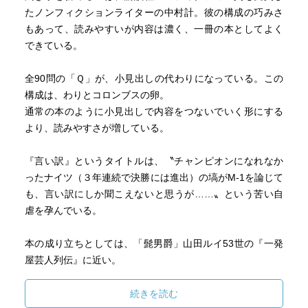
たノンフィクションライターの中村計。彼の構成の巧みさ
もあって、読みやすいが内容は濃く、一冊の本としてよく
できている。
全90問の「Ｑ」が、小見出しの代わりになっている。この
構成は、わりとコロンブスの卵。
通常の本のように小見出しで内容をつないでいく形にする
より、読みやすさが増している。
『言い訳』というタイトルは、〝チャンピオンになれなか
ったナイツ（３年連続で決勝には進出）の塙がM-1を論じて
も、言い訳にしか聞こえないと思うが……〟という苦い自
虐を孕んでいる。
本の成り立ちとしては、「髭男爵」山田ルイ53世の『一発
屋芸人列伝』に近い。
自らも一発屋芸人である山田が、自分たちを含む一発屋芸
人たちを描いた同書は、彼にしか書き得ない本であった。
続きを読む