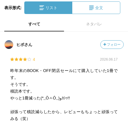
表示形式:
リスト
全文
すべて
ネタバレ
ヒボさん
フォロー
4
2026.06.17
昨年末のBOOK・OFF閉店セールにて購入していた1冊で
す。
そうです。
積読本です。
やっと1冊減った(*,,ÒㅅÓ,,)وﾖｼｯ!!
頑張って積読減らしたから、レビューもちょっと頑張って
みる（笑）