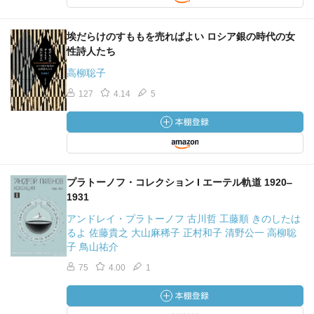
埃だらけのすももを売ればよい ロシア銀の時代の女
性詩人たち
高柳聡子
127
4.14
5
プラトーノフ・コレクション I エーテル軌道 1920‒
1931
アンドレイ・プラトーノフ 古川哲 工藤順 きのしたは
るよ 佐藤貴之 大山麻稀子 正村和子 清野公一 高柳聡
子 鳥山祐介
75
4.00
1