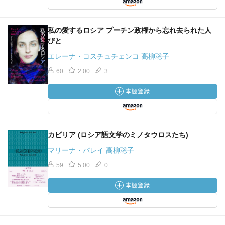
私の愛するロシア プーチン政権から忘れ去られた人
びと
エレーナ・コスチュチェンコ 高柳聡子
60
2.00
3
カビリア (ロシア語文学のミノタウロスたち)
マリーナ・パレイ 高柳聡子
59
5.00
0