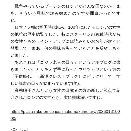
戦争やっているプーチンのロシアがどんな国なのか、ま
あ、そういう興味で読み始めたのですが面白かったです
ね。
ロマノフ朝の帝国時代以来、100年にわたるロシアの女性
の抵抗の歴史総覧でした。特にスターリンの独裁時代から
の女性たちのライン・アップには読みたいお名前が次々と
登場して、まあ、何の興味も失っていたことを反省しちゃ
いました。
あれこれは「ゴジラ老人の日々」というアホブログに書
きましたが、とりあえず手に取ったウリツカヤという方の
「子供時代」（新潮クレストブック）にビックリして、忙
しい読書の日々が始まっています(笑)。
高柳聡子さんという女性の研究者の方の新しい視点で紹
介されたロシアの女性たち、実に興味深いですね。
https://plaza.rakuten.co.jp/simakumakun/diary/2026013100
00/