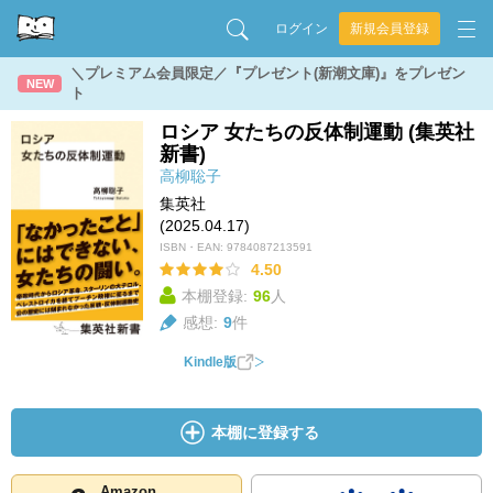
ログイン
新規会員登録
＼プレミアム会員限定／『プレゼント(新潮文庫)』をプレゼン
NEW
ト
ロシア 女たちの反体制運動 (集英社
新書)
高柳聡子
集英社
(2025.04.17)
ISBN・EAN:
9784087213591
4.50
本棚登録:
96
人
感想:
9
件
Kindle版
本棚に登録する
Amazon