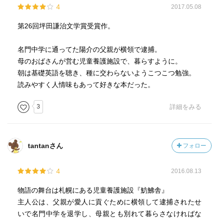
4
2017.05.08
第26回坪田謙治文学賞受賞作。
名門中学に通ってた陽介の父親が横領で逮捕。
母のおばさんが営む児童養護施設で、暮らすように。
朝は基礎英語を聴き、種に交わらないようこつこつ勉強。
読みやすく人情味もあって好きな本だった。
3
詳細をみる
tantanさん
フォロー
4
2016.08.13
物語の舞台は札幌にある児童養護施設『魴鮄舎』
主人公は、父親が愛人に貢ぐために横領して逮捕されたせ
いで名門中学を退学し、母親とも別れて暮らさなければな