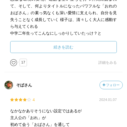
て、そして、何よりタイトルになったパワフルな「おれの
おばさん」の素っ気なくも深い愛情に支えられ、自分を見
失うことなく成長していく 様子は、清々しく大人に感動す
ら与えてくれる
中学二年生ってこんなにしっかりしていたっけ？と
小野寺史宜さんの作品に似たものを感じるが、この作品に
続きを読む
は、大人も子供も、みんな悩みや悲しみを抱えてはいる
が、少しでも現状を打開しようと奮闘・奔走する姿が読む
17
詳細をみる
者に力を与えてくれている気がする
そばさん
フォロー
4
2024.01.07
なかなかありそうにない設定ではあるが
主人公の「おれ」が
初めて会う「おばさん」を通して