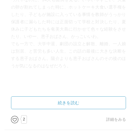
の卵が割れてしまった時に、ホットケーキ大食い選手権を
したり、子どもが施設に入っている事情を教師がうっかり
保護者に漏らした時には正面切って学校と対決したり、夏
休みに子どもたちを奄美大島に行かせて色々な経験をさせ
たり、いやー、恵子おばさん、かっこいいわ。
でも一方で、大学中退、劇団の設立と解散、離婚、一人娘
は別居、と苦労も多い人生。この話の最後に大きな決断を
する恵子おばさん。陽介よりも恵子おばさんのその後のほ
うが気になるのはなぜだろう。
続きを読む
2
詳細をみる