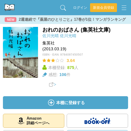
ログイン
新規会員登録
2週連続で『薬屋のひとりごと』17巻が1位！マンガランキング
NEW
おれのおばさん (集英社文庫)
佐川光晴
佐川光晴
集英社
(2013.03.19)
ISBN・EAN:
9784087450507
3.64
本棚登録:
875
人
感想:
106
件
本棚に登録する
Amazon
詳細ページへ