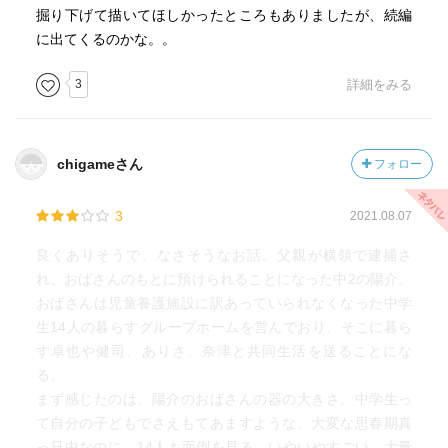
掘り下げて描いてほしかったところもありましたが、続編
に出てくるのかな。。
3
詳細をみる
chigameさん
フォロー
3
2021.08.07
良くありそうで、なさそうなお話。父親が横領で逮捕さ
れ、おばさんのもとに預けられることになった中2の陽介。
おばさんは児童養護施設に訳あっていられなくなった中学
生14人の暮らすグループホームを営んでおり、そこに暮ら
す卓也や健司、ありさ、奈津と共同生活を送ることにな
る。
まず感じたのは、陽介のおばさんの器の大きさ。中学生っ
て自分の子どもでさえもてあますような、大変な思春期真
っ只中なのに、14人も面倒を見る。いやいやすごい。大量