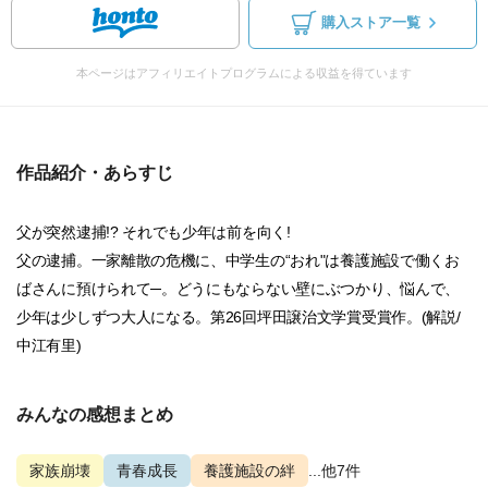
購入ストア一覧
本ページはアフィリエイトプログラムによる収益を得ています
作品紹介・あらすじ
父が突然逮捕!? それでも少年は前を向く!
父の逮捕。一家離散の危機に、中学生の“おれ"は養護施設で働くお
ばさんに預けられて─。どうにもならない壁にぶつかり、悩んで、
少年は少しずつ大人になる。第26回坪田譲治文学賞受賞作。(解説/
中江有里)
みんなの感想まとめ
家族崩壊
青春成長
養護施設の絆
...他7件