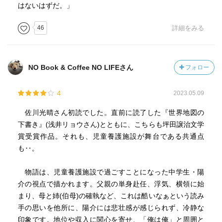
はないはずだ。」
46
詳細をみる
NO Book & Coffee NO LIFEさん
フォロー
4
2023.05.09
佐川光晴さん初読でした。直前に読了した『世界地図の
下書き』(浅井リョウさん)とともに、こちらも坪田譲治文学
賞受賞作品。それも、児童養護施設が舞台である共通点
も‥。
物語は、児童養護施設で過ごすことになった中学生・陽
介の視点で描かれます。父親の単身赴任、浮気、横領に始
まり、母と姉(伯母)の確執など、これは酷いなぁという読み
手の思いを他所に、陽介には悲壮感が感じられず、冷静な
印象です。地位や収入に関心を寄せ、「俺は俺」と周囲と