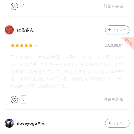
3
詳細をみる
はるさん
フォロー
5
2013.08.07
子どもから「大人の世界」を見たときに、どう見えるの
か、それに対して何を考えるのか。主人公のおれは、とて
も柔軟な頭を持っていて、白とも黒ともつかない頭の中
を、そのまま受け入れている。結論なんて出せない、それ
が人間のリアルな姿だと思う。
3
詳細をみる
iloveyogaさん
フォロー