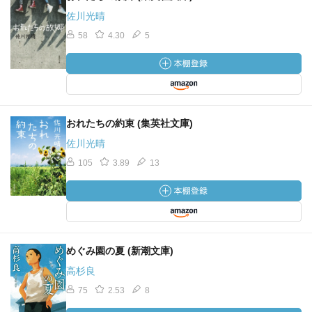
佐川光晴
58
4.30
5
おれたちの約束 (集英社文庫)
佐川光晴
105
3.89
13
めぐみ園の夏 (新潮文庫)
高杉良
75
2.53
8