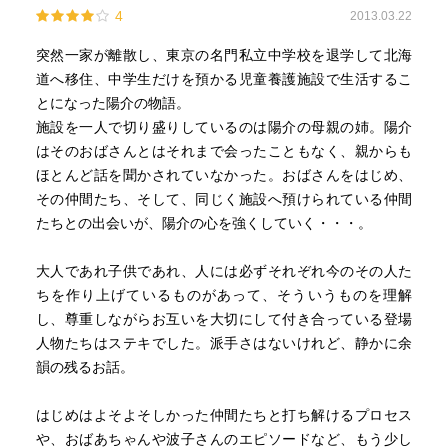
4
2013.03.22
突然一家が離散し、東京の名門私立中学校を退学して北海
道へ移住、中学生だけを預かる児童養護施設で生活するこ
とになった陽介の物語。
施設を一人で切り盛りしているのは陽介の母親の姉。陽介
はそのおばさんとはそれまで会ったこともなく、親からも
ほとんど話を聞かされていなかった。おばさんをはじめ、
その仲間たち、そして、同じく施設へ預けられている仲間
たちとの出会いが、陽介の心を強くしていく・・・。
大人であれ子供であれ、人には必ずそれぞれ今のその人た
ちを作り上げているものがあって、そういうものを理解
し、尊重しながらお互いを大切にして付き合っている登場
人物たちはステキでした。派手さはないけれど、静かに余
韻の残るお話。
はじめはよそよそしかった仲間たちと打ち解けるプロセス
や、おばあちゃんや波子さんのエピソードなど、もう少し