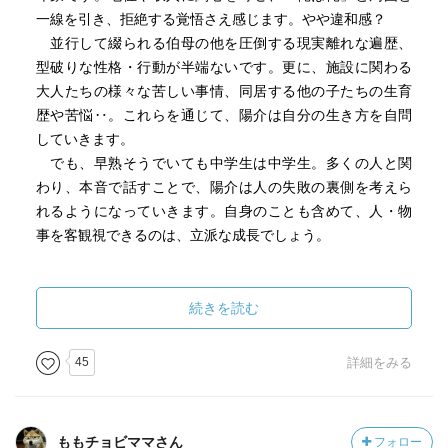
一線を引き、拒絶する覚悟さえ感じます。やや違和感？
並行して綴られる伯母の他を圧倒する現実離れな遍歴、
型破りな性格・行動が半端ないです。更に、施設に関わる
大人たちの様々な苦しい事情、同居する他の子たちの生育
歴や苦悩‥。これらを通じて、陽介は自分の生き方を自問
していきます。
でも、早熟そうでいても中学生は中学生。多くの人と関
わり、本音で話すことで、陽介は人の失敗の裏側を考えら
れるようになっていきます。自身のことも含めて、人・物
事を客観視できるのは、立派な成長でしょう。
タイトルもあって、主は陽介？ おばさん？ と怪訝に
思いますが、関わった多くの人たちで、好影響を与えた筆
続きを読む
頭が〝おばさん〟であることに間違いはありません。名セ
リフも多いです。
45
詳細をみる
シリーズ化で4作あるとのことですが、周囲の人との関わ
りや成長譚はどう展開するんでしょう？
題材は陰鬱になりがちなものにも関わらず、爽やかな読
ももチョビママさん
フォロー