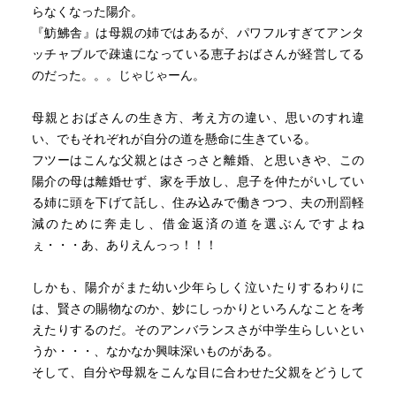
らなくなった陽介。
『魴鮄舎』は母親の姉ではあるが、パワフルすぎてアンタ
ッチャブルで疎遠になっている恵子おばさんが経営してる
のだった。。。じゃじゃーん。
母親とおばさんの生き方、考え方の違い、思いのすれ違
い、でもそれぞれが自分の道を懸命に生きている。
フツーはこんな父親とはさっさと離婚、と思いきや、この
陽介の母は離婚せず、家を手放し、息子を仲たがいしてい
る姉に頭を下げて託し、住み込みで働きつつ、夫の刑罰軽
減のために奔走し、借金返済の道を選ぶんですよね
ぇ・・・あ、ありえんっっ！！！
しかも、陽介がまた幼い少年らしく泣いたりするわりに
は、賢さの賜物なのか、妙にしっかりといろんなことを考
えたりするのだ。そのアンバランスさが中学生らしいとい
うか・・・、なかなか興味深いものがある。
そして、自分や母親をこんな目に合わせた父親をどうして
も憎めないのですねー。優しい父親らしいです。