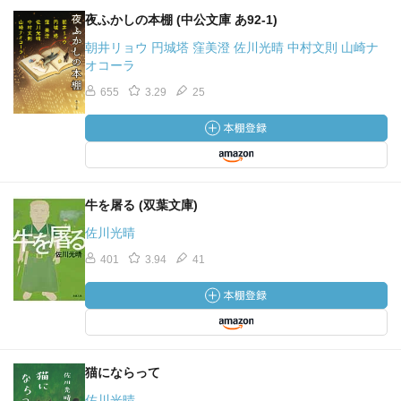
夜ふかしの本棚 (中公文庫 あ92-1)
朝井リョウ 円城塔 窪美澄 佐川光晴 中村文則 山崎ナ
オコーラ
655
3.29
25
牛を屠る (双葉文庫)
佐川光晴
401
3.94
41
猫にならって
佐川光晴