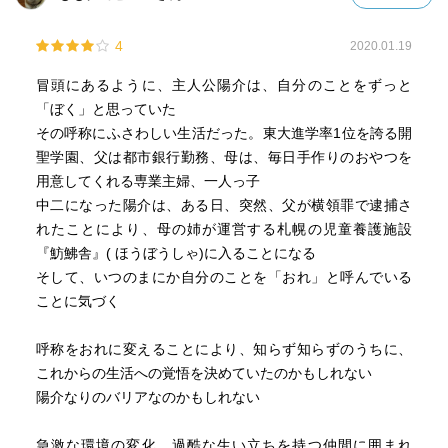
後感でした。
4
2020.01.19
冒頭にあるように、主人公陽介は、自分のことをずっと
「ぼく」と思っていた
その呼称にふさわしい生活だった。東大進学率1位を誇る開
聖学園、父は都市銀行勤務、母は、毎日手作りのおやつを
用意してくれる専業主婦、一人っ子
中二になった陽介は、ある日、突然、父が横領罪で逮捕さ
れたことにより、母の姉が運営する札幌の児童養護施設
『魴鮄舎』( ほうぼうしゃ)に入ることになる
そして、いつのまにか自分のことを「おれ」と呼んでいる
ことに気づく
呼称をおれに変えることにより、知らず知らずのうちに、
これからの生活への覚悟を決めていたのかもしれない
陽介なりのバリアなのかもしれない
急激な環境の変化、過酷な生い立ちを持つ仲間に囲まれ