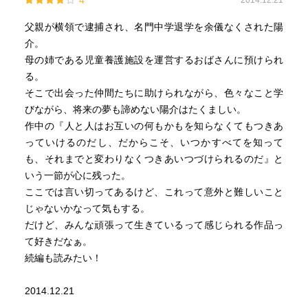
4
2014.12.21
つかの誰かとの思い出だったり、読んだ本の中にあった言
葉だったり。
父親が横領で逮捕され、名門中学退学を余儀なくされた陽
介。
そんなこんなでいろいろあるけど、ここはひとまず大団
母の姉である児童養護施設を運営するおばさんに預けられ
円・・・とはならない。おばさんはラストになってまたま
る。
た唐突な宣言をするｗ
そこで出会った仲間たちに助けられながら、色々なこと学
びながら、将来の夢も諦めない陽介はたくましい。
いくら頑張ってやってても、自分に嘘をついて生きている
作中の『人と人はお互いの何もかもを知らなくてもつきあ
んじゃしょうがない！
っていけるのだし、だからこそ、いつかすべてを知って
なーんて思ってはみても、なかなか実行には移せなかった
も、それまでと変わりなくつきあいつづけられるのだ』と
りするものですが、このおばさんはあくまでもパワフル！
いう一節が心に残った。
一度きりの人生、体を張って生き抜くつもりのご様子、波
ここでは言い切ってあるけど、これって意外と難しいこと
乱万丈どんとこいっ！ってなもんですｗｗ
じゃないかなって気もする。
だけど、みんな頑張って生きているって感じられる作品っ
あれ？前評判が高かったせいか、読んでる時は「それほど
て好きだなぁ。
でも？」って感じでしたが、結構語っちゃってますねｗｗ
続編も読みたい！
「おれのおばさん」には続きがあるみたい？
2014.12.21
とりあえず続けて読んでみよ～っと♪