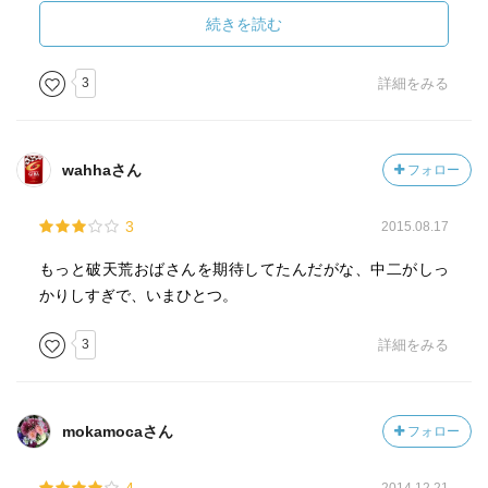
続きを読む
そんな父親が単身赴任先では愛人にマンション買ってあげ
るために横領までしちゃうんだから、人間ってホントわか
3
詳細をみる
らないですよねー。うわー、コワコワですぅ～ｗｗ
とはいえ、人は逆境に陥ってこそ真価を発揮するもの。
wahhaさん
フォロー
困難にあったときこそ、成長する最大のチャンス！
な～んて、まったく簡単なことではないけれど、そしてこ
3
2015.08.17
んな理不尽な目には遭いたくもないけれど、順風満帆な人
生なんて、ちょっとつまらないと思いません？ｗ
もっと破天荒おばさんを期待してたんだがな、中二がしっ
かりしすぎで、いまひとつ。
また『魴鮄舎』には、いろんな仲間がいる。問題も起き
る。でも、仲間と、支援してくれる人と一緒に、それらを
3
詳細をみる
も受け入れ、時には立ち向かい、糧としていくのだ。
負けない、折れない。
mokamocaさん
フォロー
でもそれは自分の力だけでなく、必ず誰かの助けがある。
具体的な手でなくても、いつかの誰かの言葉だったり、い