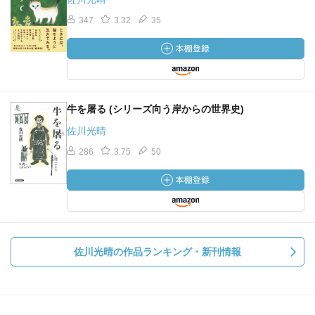
347
3.32
35
牛を屠る (シリーズ向う岸からの世界史)
佐川光晴
286
3.75
50
佐川光晴の作品ランキング・新刊情報