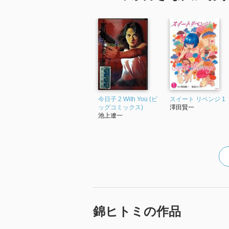
今日子 2 With You (ビ
スイート リベンジ 1
ッグコミックス)
澤田賢一
池上遼一
錦ヒトミの作品