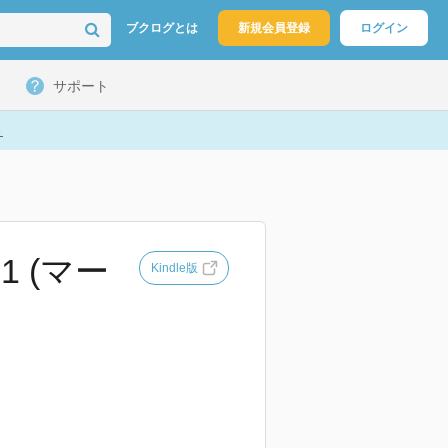
ブクログとは
新規会員登録
ログイン
サポート
ト
 (マー
Kindle版