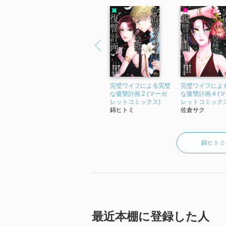
完璧ワイフによる完璧
完璧ワイフによ
な復讐計画 2 (マーガ
な復讐計画 4 (
レットコミックス)
レットコミックス
錦ヒトミ
佐倉サク
錦ヒトミ
最近本棚に登録した人