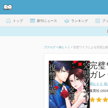
トップ
新刊ニュース
ランキング
ブ
ブクログ
>
錦ヒトミ
>
完璧ワイフによる完璧な復
完璧
ガレ
錦ヒトミ
佐
集英社
(202