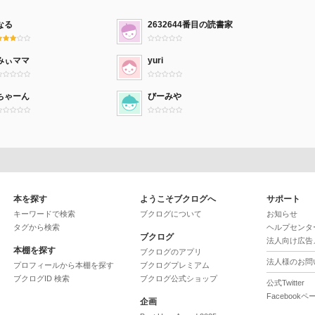
なる
2632644番目の読書家
みぃママ
yuri
ちゃーん
びーみや
本を探す
ようこそブクログへ
サポート
キーワードで検索
ブクログについて
お知らせ
タグから検索
ヘルプセンタ
ブクログ
法人向け広告
本棚を探す
ブクログのアプリ
法人様のお問
プロフィールから本棚を探す
ブクログプレミアム
ブクログID 検索
ブクログ公式ショップ
公式Twitter
Facebookペ
企画