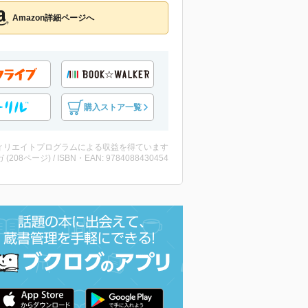
Amazon詳細ページへ
購入ストア一覧
ィリエイトプログラムによる収益を得ています
 (208ページ) / ISBN・EAN: 9784088430454