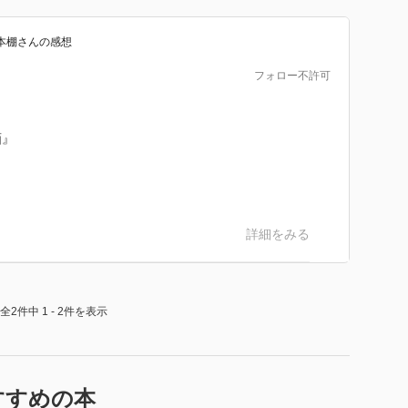
本棚
さん
の感想
フォロー不許可
画』
詳細をみる
全2件中 1 - 2件を表示
すすめの本