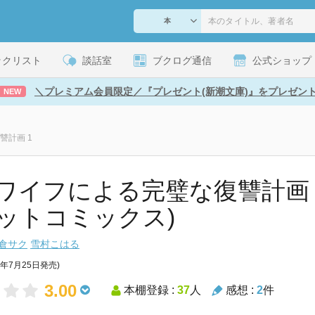
ックリスト
談話室
ブクログ通信
公式ショップ
＼プレミアム会員限定／『プレゼント(新潮文庫)』をプレゼン
NEW
讐計画 1
ワイフによる完璧な復讐計画 1
ットコミックス)
倉サク
雪村こはる
4年7月25日発売)
3.00
本棚登録 :
37
人
感想 :
2
件