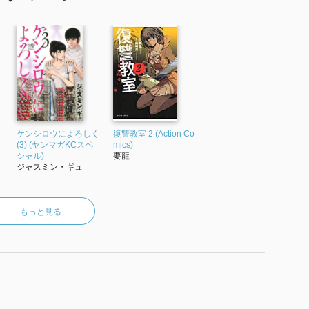
ケンシロウによろしく
復讐教室 2 (Action Co
(3) (ヤンマガKCスペ
mics)
シャル)
要龍
ジャスミン・ギュ
もっと見る