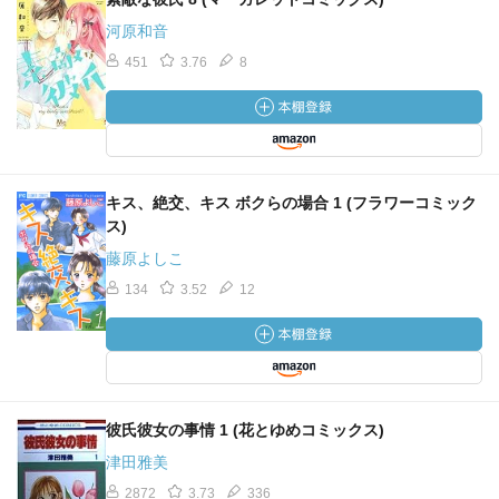
河原和音
451
3.76
8
キス、絶交、キス ボクらの場合 1 (フラワーコミック
ス)
藤原よしこ
134
3.52
12
彼氏彼女の事情 1 (花とゆめコミックス)
津田雅美
2872
3.73
336