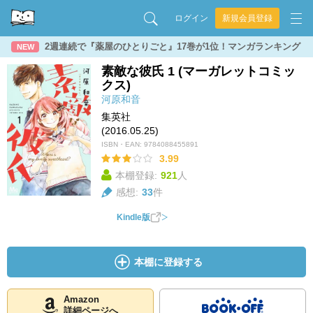
ログイン
新規会員登録
2週連続で『薬屋のひとりごと』17巻が1位！マンガランキング
NEW
素敵な彼氏 1 (マーガレットコミッ
クス)
河原和音
集英社
(2016.05.25)
ISBN・EAN:
9784088455891
3.99
本棚登録:
921
人
感想:
33
件
Kindle版
本棚に登録する
Amazon
詳細ページへ