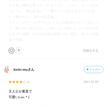
ょっと苦手だったので★3です。概ね★4。
子と遊ぶ機会を作ってくれることに。しかし、そこで出会
った一人、桐山直也に「一勝カレシできなさそうだなあ」
と一蹴され──。第1〜4話収録。
イケメンだろうが許可もなくキスは駄目だろ！と思いつ
つ、明らかに主人公のこと気に入り大切にしているのが分
かるので複雑。ののか自身も満更でない様子。元カノの態
度が不穏。
0
詳細をみる
kichi-muさん
フォロー
4
2017.07.05
主人公が素直で
可愛い(-ω-＊)