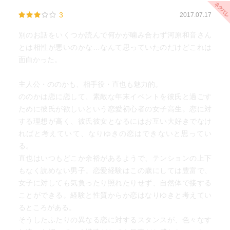
3
2017.07.17
別のお話をいくつか読んで何かが噛み合わず河原和音さん
とは相性が悪いのかな…なんて思っていたのだけどこれは
面白かった。
主人公・ののかも、相手役・直也も魅力的。
ののかは恋に恋して、素敵な年末イベントを彼氏と過ごす
ために彼氏が欲しいという恋愛初心者の女子高生。恋に対
する理想が高く、彼氏彼女となるにはお互い大好きでなけ
ればと考えていて、なりゆきの恋はできないと思ってい
る。
直也はいつもどこか余裕があるようで、テンションの上下
もなく読めない男子。恋愛経験はこの歳にしては豊富で、
女子に対しても気負ったり照れたりせず、自然体で接する
ことができる。経験と性質からか恋はなりゆきと考えてい
るところがある。
そうしたふたりの異なる恋に対するスタンスが、色々なす