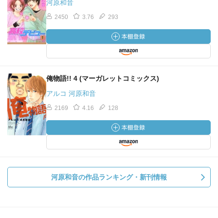
河原和音
2450
3.76
293
俺物語!! 4 (マーガレットコミックス)
アルコ 河原和音
2169
4.16
128
河原和音の作品ランキング・新刊情報