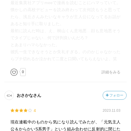
最近集英社アプリmeeで漫画を読むことにハマっていて。
懐かしの高校デビューを読み終わって次何読もうと思って
たら、浅丘さんみたいなキャラが主人公になってるお話が
あると知り手に取りました。
最初に読んだ時は、え、桐山くん意地悪…顔も意地悪そう
でタイプじゃない…何で評判良いんだろ？
とあまりハマらなかった。
彼氏一生できなそうとか失礼すぎる。ののかじゃなかった
らブチ切れるか泣かれて二度と口聞いてもらえないよ。笑
0
詳細をみる
おさかなさん
フォロー
4
2023.11.03
現在連載中のものから気になり読んでみたが、「元気主人
公＆からかいS系男子」という組み合わせに反射的に閉じた