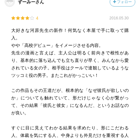
ずーみーさん
フォロー
4
2016.05.30
大好きな河原先生の新作！何気なく本屋で手に取って購
入。
やや「高校デビュー」をイメージさせる内容。
先生の漫画と言えば、主人公は明るく前向きで根性があ
り、基本的に落ち込んでも立ち直りが早く、みんなから愛
されている女の子。相手役はクールで達観しているような
ツッコミ役の男子。またこれがかっこいい！
この作品もその王道だが、根本的な「なぜ彼氏が欲しいの
か」についても触れていて、形だけじゃなく心が繋がっ
て、その結果「彼氏と彼女」になるんだ、というお話なの
が良い。
すぐに目に見えてわかる結果を求めたり、形にこだわる
人、体裁を気にする人、中身よりも外見だけを重視する人