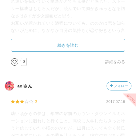
れ違いを招いていく構造がとても見事だと感じた。ストー
リー構成はもちろんだが、読んでいて胸がきゅっとなる切
なさはさすが少女漫画だと思う。
お互いが惹かれていく過程についても、ののかは恋を知ら
ないがために、なかなか自分の気持ちが恋や好きという言
葉に結び付かないのだが、だからこそ第一印象はよくなか
った直也に恋していく過程がじっくり描かれていて感情移
続きを読む
入しやすい。
「この人一生ヒマだったらいいのになあ」
0
詳細をみる
ののかのこの言葉は、恋の表現として今まで見てきたもの
の中でもとても好きな表現だった。
また、直也の心情はあまり描かれないものの、断片的な情
aoiさん
フォロー
報からこの時はこんな気持ちだったのかなと推察でき、表
情やワンカットなどがその推察を盛り立ててくれる。
3
2017.07.16
恋愛漫画はどうにもカップルが成立すると失速するイメー
幼い頃からの夢は、年末の駅前のカウントダウンイルミネ
ジが強いが、まだ未消化のフラグもあるように思うので続
ーションに涸れしと行くこと。高校に入学したらきっと叶
きも楽しみにしていようと思う。
うと信じていた小桜ののかだが、12月に入っても全く彼氏
2巻4巻の「好きー！」と「カレシー！」のテンションがち
ができずにいた。その夢を叶えるため、彼女の友だちが男