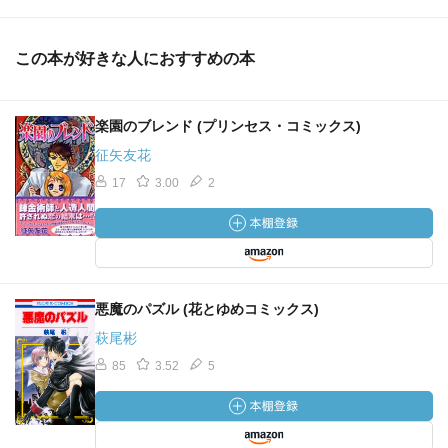
この本が好きな人におすすめの本
楽園のブレンド (プリンセス・コミックス)
征矢友花
17
3.00
2
悪魔のパズル (花とゆめコミックス)
萩尾彬
85
3.52
5