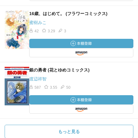
16歳、はじめて。 (フラワーコミックス)
蜜樹みこ
42
3.29
3
銀の勇者 (花とゆめコミックス)
渡辺祥智
587
3.55
50
もっと見る