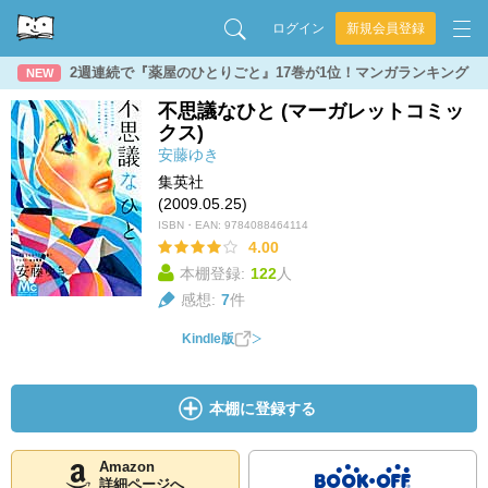
ログイン
新規会員登録
2週連続で『薬屋のひとりごと』17巻が1位！マンガランキング
NEW
不思議なひと (マーガレットコミッ
クス)
安藤ゆき
集英社
(2009.05.25)
ISBN・EAN:
9784088464114
4.00
本棚登録:
122
人
感想:
7
件
Kindle版
本棚に登録する
Amazon
詳細ページへ