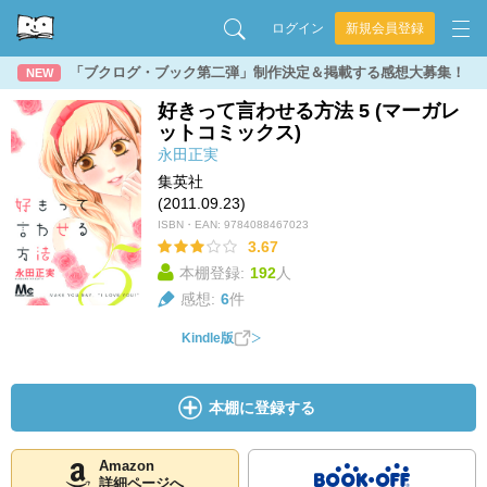
ログイン
新規会員登録
「ブクログ・ブック第二弾」制作決定＆掲載する感想大募集！
NEW
好きって言わせる方法 5 (マーガレ
ットコミックス)
永田正実
集英社
(2011.09.23)
ISBN・EAN:
9784088467023
3.67
本棚登録:
192
人
感想:
6
件
Kindle版
本棚に登録する
Amazon
詳細ページへ