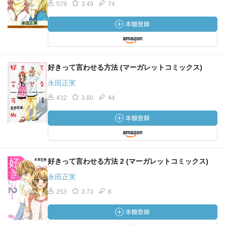
579
3.49
74
好きって言わせる方法 (マーガレットコミックス)
永田正実
432
3.60
44
好きって言わせる方法 2 (マーガレットコミックス)
永田正実
253
3.73
8