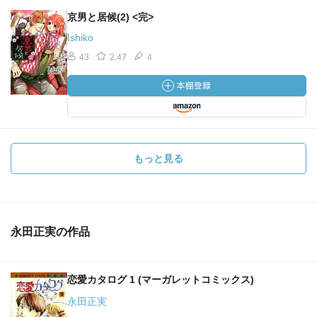
京男と居候(2) <完>
Ishiko
43
2.47
4
もっと見る
永田正実の作品
恋愛カタログ 1 (マーガレットコミックス)
永田正実