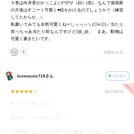
５巻は向井君がかっこよい(^O^)!（顔）(笑) なんで漫画家
の方達はすごーく可愛く♥絵をかけるのでしょうか？（練習
してたからか…）
私書いてみても全然可愛くねーしっっっ＼(◎o◎)／当たり
前っちゃあ当たり前なんですけど(@_@。 まあ、動物は
可愛く書きたいです。
0
詳細をみる
lovemusic718さん
フォロー
5
2012.04.03
新キャラ登場しました！
菜乃花、スキル高すぎ(´▼｀)
「西崎菜乃花のヒロイン的一日」勉強になりました☆笑