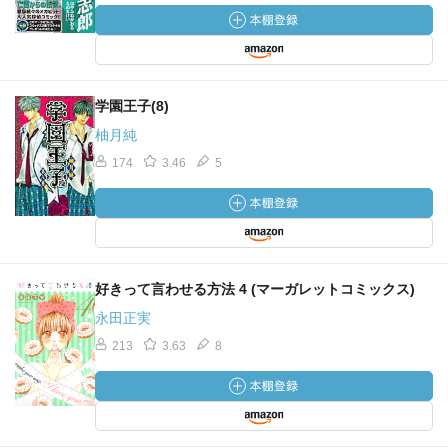
学園王子(8)
柚月純
174
3.46
5
好きって言わせる方法 4 (マーガレットコミックス)
永田正実
213
3.63
8