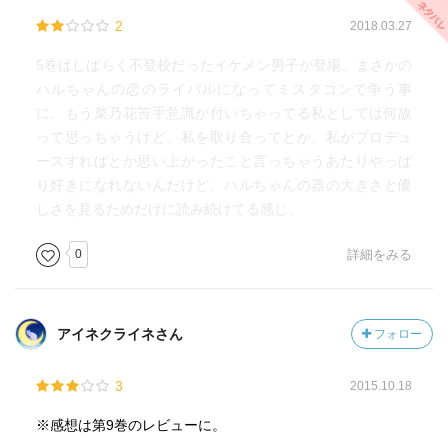
2
2018.03.27
5巻はしばらく不登校だったイケメン男子が登場。まさかの
ハルちゃんの恋のライバルになってミスタコンで争う事
に。もう菜乃花苦手意識が付いちゃってる私としては何故
って思っちゃうけど。私を取り合ってとか、私がプロデュ
ースすればとか思い上がったこと言っちゃうあたりやっぱ
り好きになれないんだけど、ハルちゃんの器の大きさと優
しさを見るためだけに読み続けてる感じ。
0
詳細をみる
アイネクライネさん
フォロー
3
2015.10.18
※感想は第9巻のレビューに。