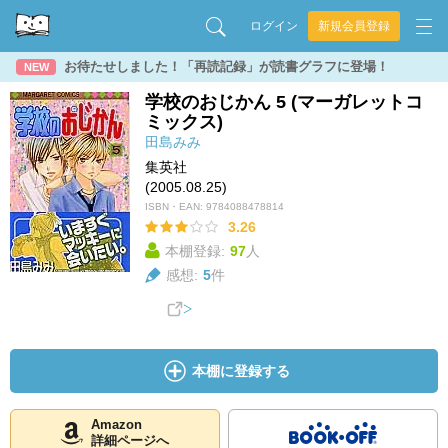
ログイン
新規会員登録
お待たせしました！「再読記録」が読書グラフに登場！
NEW
学校のおじかん 5 (マーガレットコ
ミックス)
田島みみ
集英社
(2005.08.25)
ISBN・EAN:
9784088478814
3.26
本棚登録:
97
人
感想:
5
件
本棚に登録する
Amazon
詳細ページへ