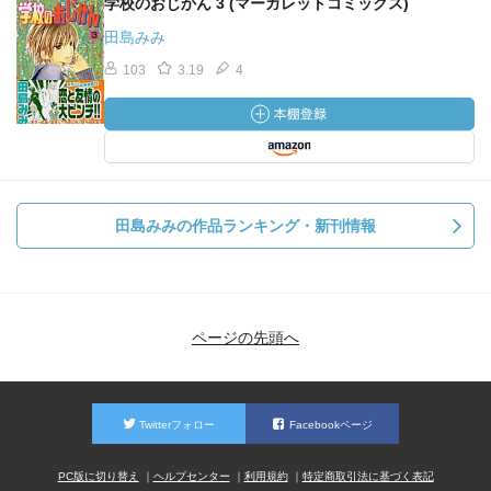
学校のおじかん 3 (マーガレットコミックス)
田島みみ
103
3.19
4
田島みみの作品ランキング・新刊情報
ページの先頭へ
Twitterフォロー
Facebookページ
PC版に切り替え
ヘルプセンター
利用規約
特定商取引法に基づく表記