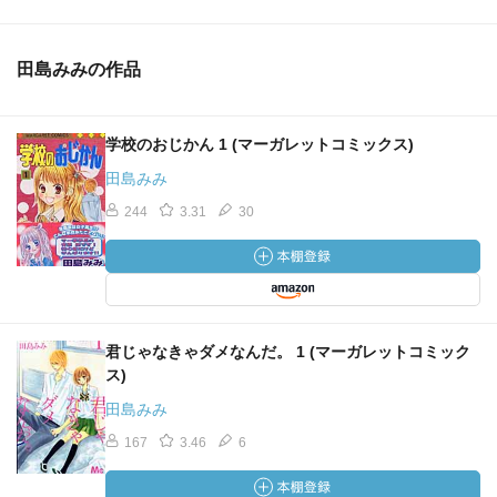
田島みみの作品
学校のおじかん 1 (マーガレットコミックス)
田島みみ
244
3.31
30
君じゃなきゃダメなんだ。 1 (マーガレットコミック
ス)
田島みみ
167
3.46
6