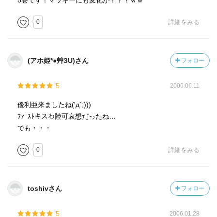
5巻です！マッキーにも変化が！？？ｗｗ
0
詳細をみる
(アホ姫*●艸ЗU)さん
フォロー
5
2006.06.11
優利亜来ましたね('д`;)))
ﾌｧｰｽﾄキスわ陸可哀想だったね…
でも・・・
0
詳細をみる
toshivさん
フォロー
5
2006.01.28