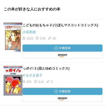
この本が好きな人におすすめの本
こどものおもちゃ 2 (りぼんマスコットコミックス)
小花美穂
1015
3.56
25
っポイ! 2 (花とゆめコミックス)
やまざき貴子
375
3.41
3