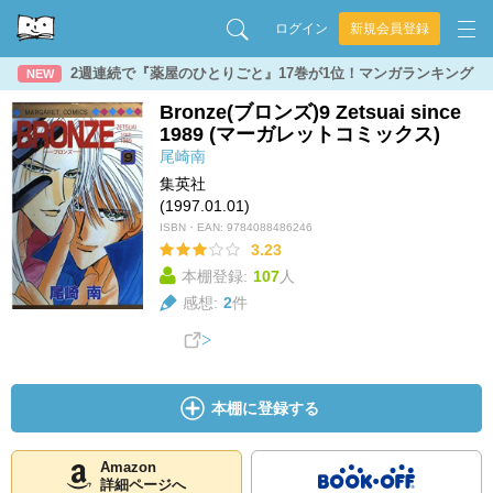
ログイン
新規会員登録
2週連続で『薬屋のひとりごと』17巻が1位！マンガランキング
NEW
Bronze(ブロンズ)9 Zetsuai since
1989 (マーガレットコミックス)
尾崎南
集英社
(1997.01.01)
ISBN・EAN:
9784088486246
3.23
本棚登録:
107
人
感想:
2
件
本棚に登録する
Amazon
詳細ページへ