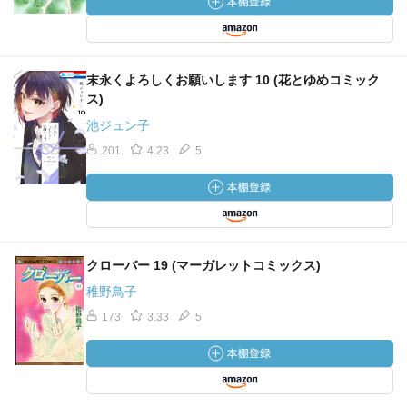
末永くよろしくお願いします 10 (花とゆめコミック
ス)
池ジュン子
201
4.23
5
クローバー 19 (マーガレットコミックス)
稚野鳥子
173
3.33
5