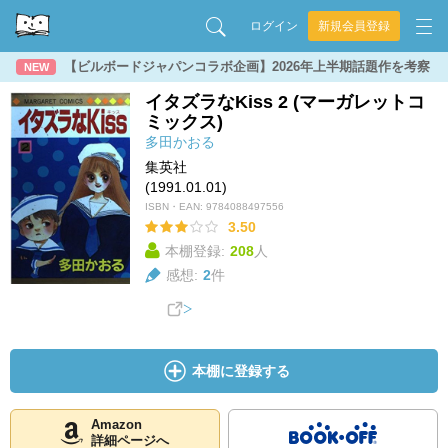
ログイン
新規会員登録
【ビルボードジャパンコラボ企画】2026年上半期話題作を考察
NEW
イタズラなKiss 2 (マーガレットコ
ミックス)
多田かおる
集英社
(1991.01.01)
ISBN・EAN:
9784088497556
3.50
本棚登録:
208
人
感想:
2
件
本棚に登録する
Amazon
詳細ページへ