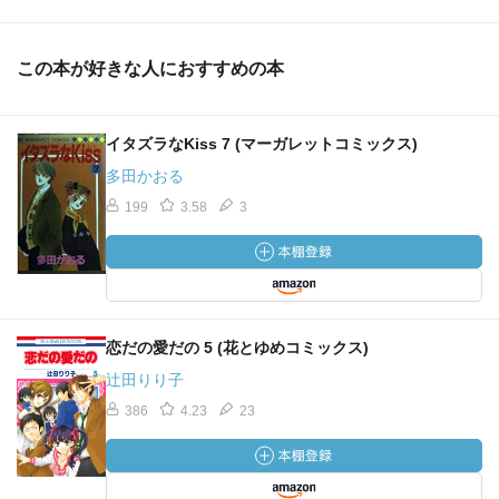
この本が好きな人におすすめの本
イタズラなKiss 7 (マーガレットコミックス)
多田かおる
199
3.58
3
恋だの愛だの 5 (花とゆめコミックス)
辻田りり子
386
4.23
23