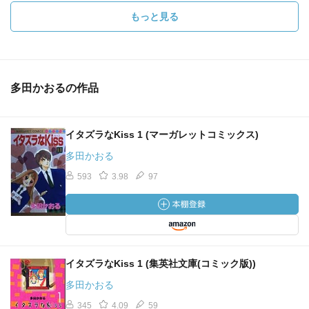
もっと見る
多田かおるの作品
イタズラなKiss 1 (マーガレットコミックス)
多田かおる
593
3.98
97
イタズラなKiss 1 (集英社文庫(コミック版))
多田かおる
345
4.09
59