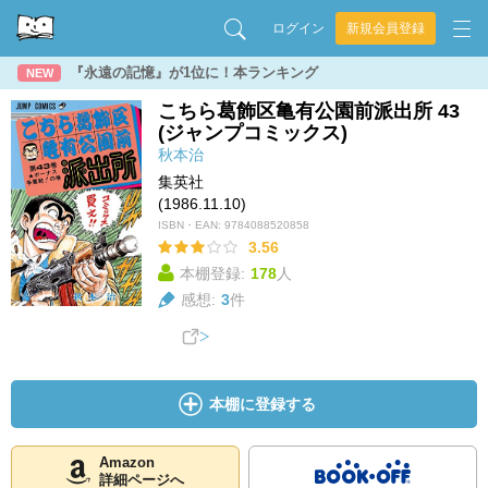
ログイン
新規会員登録
『永遠の記憶』が1位に！本ランキング
NEW
こちら葛飾区亀有公園前派出所 43
(ジャンプコミックス)
秋本治
集英社
(1986.11.10)
ISBN・EAN:
9784088520858
3.56
本棚登録:
178
人
感想:
3
件
本棚に登録する
Amazon
詳細ページへ