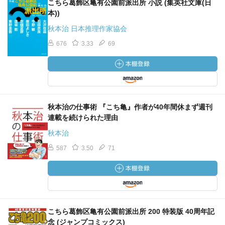
こちら葛飾区亀有公園前派出所 小説 (集英社文庫(日
本))
秋本治 日本推理作家協会
676
3.33
69
秋本治の仕事術 『こち亀』作者が40年間休まず週刊
連載を続けられた理由
秋本治
587
3.50
71
こちら葛飾区亀有公園前派出所 200 特装版 40周年記
念 (ジャンプコミックス)