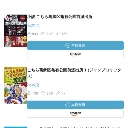
小説 こちら葛飾区亀有公園前派出所
秋本治
803
3.32
156
こちら葛飾区亀有公園前派出所 1 (ジャンプコミック
ス)
秋本治
739
3.59
77