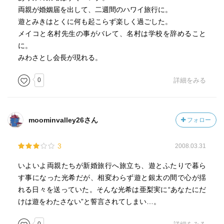
両親が婚姻届を出して、二週間のハワイ旅行に。
遊とみきはとくに何も起こらず楽しく過ごした。
メイコと名村先生の事がバレて、名村は学校を辞めること
に。
みわさとし会長が現れる。
0
詳細をみる
moominvalley26さん
フォロー
3
2008.03.31
いよいよ両親たちが新婚旅行へ旅立ち、遊とふたりで暮ら
す事になった光希だが、相変わらず遊と銀太の間で心が揺
れる日々を送っていた。そんな光希は亜梨実に“あなたにだ
けは遊をわたさない”と誓言されてしまい…。