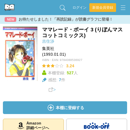
ログイン
新規会員登録
お待たせしました！「再読記録」が読書グラフに登場！
NEW
ママレード・ボーイ 3 (りぼんマス
コットコミックス)
吉住渉
集英社
(1993.01.01)
ISBN・EAN:
9784088536927
3.24
本棚登録:
527
人
感想:
7
件
本棚に登録する
Amazon
詳細ページへ