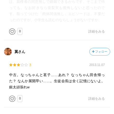
は、親権者の同意無しで婚姻できるからです。そこまで待
っても、なお好きなら亜梨実も後悔しないと思ったので
す。取ってつけた「肉体関係無し」エピソードは、不要だ
ったのですが、小学生も読むのならしょうがないですか。
0
詳細をみる
翼さん
フォロー
3
2013.11.07
中古。なっちゃんと茗子……あれ？ なっちゃん田舎帰っ
た？ なんか展開早い……。生徒会長は全く記憶にないよ。
銀太頑張れw
0
詳細をみる