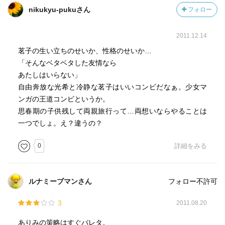
nikukyu-pukuさん
フォロー
2011.12.14
茗子の生い立ちのせいか、性格のせいか…
「そんなベタベタした友情なら
あたしはいらない」
自由奔放な光希と冷静な茗子はいいコンビだなぁ。少女マ
ンガの王道コンビというか。
思春期の子供残して両親旅行って…両想いならやることは
一つでしょ。え？違うの？
0
詳細をみる
ルナミーブマンさん
フォロー不許可
3
2011.08.20
ありみの策略はすぐバレタ。