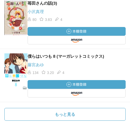
苺田さんの話(3)
小沢真理
80
3.83
4
僕らはいつも 8 (マーガレットコミックス)
藤宮あゆ
134
3.20
4
もっと見る