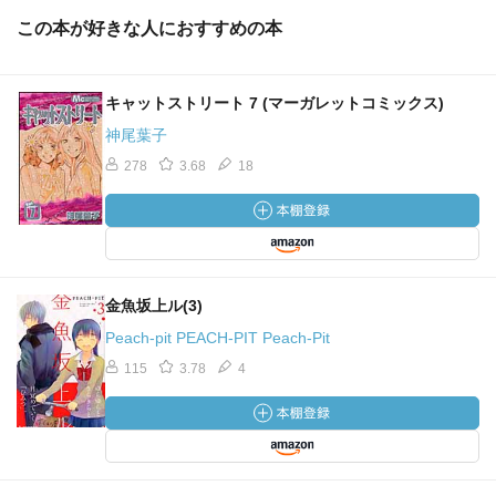
この本が好きな人におすすめの本
キャットストリート 7 (マーガレットコミックス)
神尾葉子
278
3.68
18
金魚坂上ル(3)
Peach-pit PEACH-PIT Peach-Pit
115
3.78
4