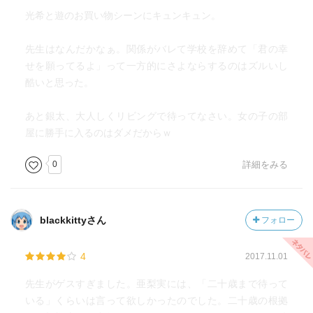
光希と遊のお買い物シーンにキュンキュン。
先生はなんだかなぁ。関係がバレて学校を辞めて「君の幸
せを願ってるよ」って一方的にさよならするのはズルいし
酷いと思った。
あと銀太、大人しくリビングで待ってなさい。女の子の部
屋に勝手に入るのはダメだからｗ
0
詳細をみる
blackkittyさん
フォロー
4
2017.11.01
先生がゲスすぎました。亜梨実には、「二十歳まで待って
いる」くらいは言って欲しかったのでした。二十歳の根拠