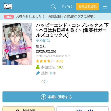
ログイン
新規会員登録
お待たせしました！「再読記録」が読書グラフに登場！
NEW
ハッピーエンド・コンプレックス 下
~本日はお日柄も良く~ (集英社ガー
ルズコミックス)
冬乃郁也
集英社
(2025.02.25)
ISBN・EAN:
9784088552415
4.00
本棚登録:
10
人
感想:
0
件
本棚に登録する
Amazon