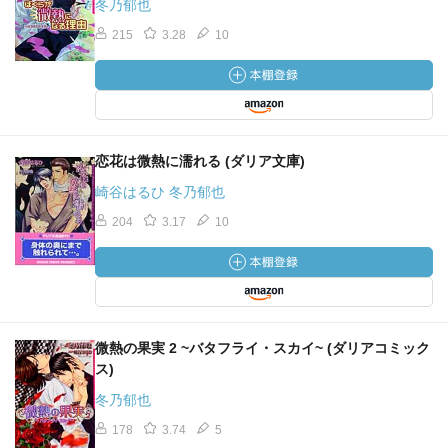
冬乃郁也
215
3.28
10
恋花は微熱に濡れる (ダリア文庫)
崎谷はるひ 冬乃郁也
204
3.17
10
微熱の果実 2 ~バタフライ・スカイ~ (ダリアコミック
ス)
冬乃郁也
178
3.74
5