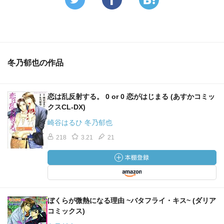
冬乃郁也の作品
恋は乱反射する。 0 or 0 恋がはじまる (あすかコミッ
クスCL-DX)
崎谷はるひ 冬乃郁也
218
3.21
21
ぼくらが微熱になる理由 ~バタフライ・キス~ (ダリア
コミックス)