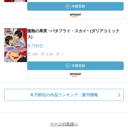
微熱の果実 ~バタフライ・スカイ~ (ダリアコミック
ス)
冬乃郁也
166
3.45
7
冬乃郁也の作品ランキング・新刊情報
ページの先頭へ