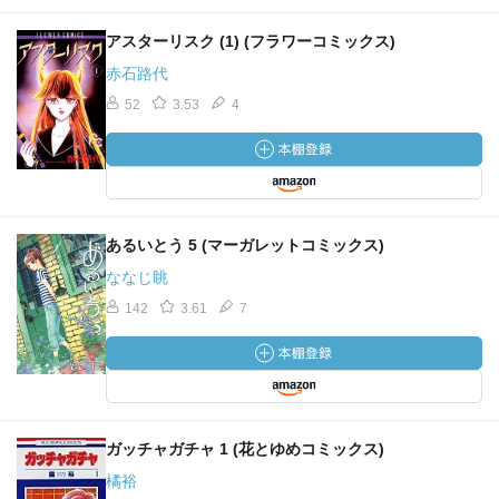
アスターリスク (1) (フラワーコミックス)
赤石路代
52
3.53
4
あるいとう 5 (マーガレットコミックス)
ななじ眺
142
3.61
7
ガッチャガチャ 1 (花とゆめコミックス)
橘裕