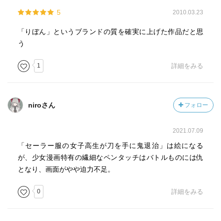
5
2010.03.23
「りぼん」というブランドの質を確実に上げた作品だと思
う
1
詳細をみる
niroさん
フォロー
2021.07.09
「セーラー服の女子高生が刀を手に鬼退治」は絵になる
が、少女漫画特有の繊細なペンタッチはバトルものには仇
となり、画面がやや迫力不足。
0
詳細をみる