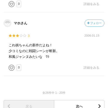
0
詳細をみる
マホさん
フォロー
3
2006.01.15
これ槙ちゃんの新作だよね！
少コミなのに戦闘シーンが斬新。
和風ジャンヌみたいな ﾜﾗ
0
詳細をみる
全26件中 1 - 20件
戻る
次へ