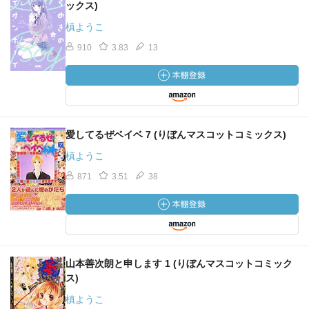
ックス)
槙ようこ
910
3.83
13
愛してるぜベイベ 7 (りぼんマスコットコミックス)
槙ようこ
871
3.51
38
山本善次朗と申します 1 (りぼんマスコットコミック
ス)
槙ようこ