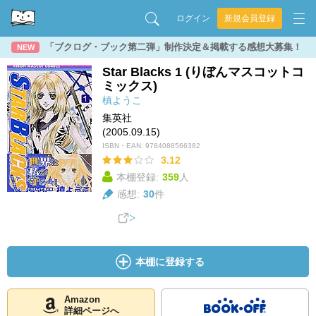
ログイン
新規会員登録
「ブクログ・ブック第二弾」制作決定＆掲載する感想大募集！
NEW
Star Blacks 1 (りぼんマスコットコ
ミックス)
槙ようこ
集英社
(2005.09.15)
ISBN・EAN:
9784088566382
3.12
本棚登録:
359
人
感想:
30
件
本棚に登録する
Amazon
詳細ページへ