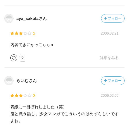
aya_sakulaさん
フォロー
3
2006.02.21
内容てきにかっこぃぃо
0
詳細をみる
らいむさん
フォロー
3
2006.02.05
表紙に一目ぼれしました（笑）
鬼と戦う話し。少女マンガでこういうのはめずらしいです
よね。