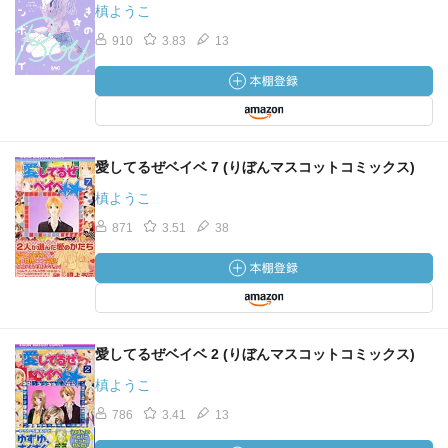
槙ようこ
910
3.83
13
愛してるぜベイベ 7 (りぼんマスコットコミックス)
槙ようこ
871
3.51
38
愛してるぜベイベ 2 (りぼんマスコットコミックス)
槙ようこ
786
3.41
13