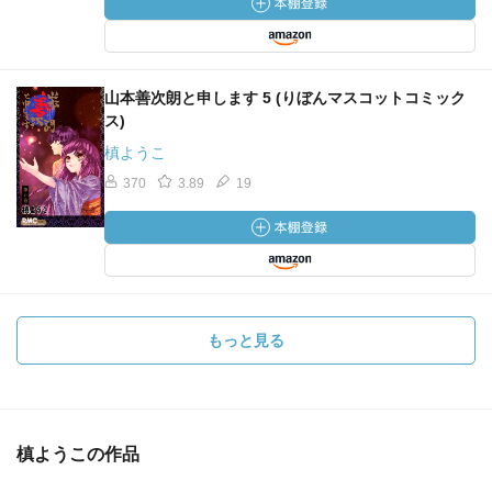
山本善次朗と申します 5 (りぼんマスコットコミック
ス)
槙ようこ
370
3.89
19
もっと見る
槙ようこの作品