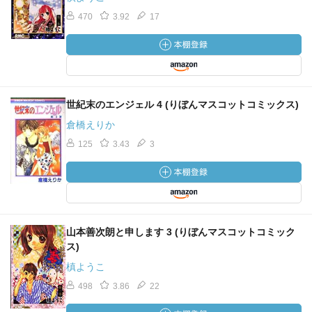
470
3.92
17
世紀末のエンジェル 4 (りぼんマスコットコミックス)
倉橋えりか
125
3.43
3
山本善次朗と申します 3 (りぼんマスコットコミック
ス)
槙ようこ
498
3.86
22