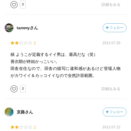
0
詳細をみる
tammyさん
フォロー
2
2012.07.26
槙 ようこが定義するイイ男は、最高だな（笑）
善次朗が終始かっこいい。
田舎在住なので、田舎の描写に違和感があるけど登場人物
がカワイイ＆カッコイイなので全然許容範囲。
0
詳細をみる
京路さん
フォロー
2
2012.07.22