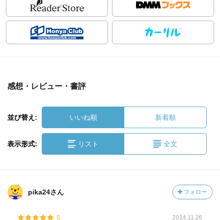
感想・レビュー・書評
並び替え:
いいね順
新着順
表示形式:
リスト
全文
pika24さん
フォロー
5
2014.11.26