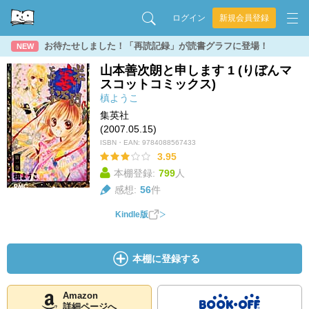
ログイン
新規会員登録
お待たせしました！「再読記録」が読書グラフに登場！
NEW
山本善次朗と申します 1 (りぼんマ
スコットコミックス)
槙ようこ
集英社
(2007.05.15)
ISBN・EAN:
9784088567433
3.95
本棚登録:
799
人
感想:
56
件
Kindle版
本棚に登録する
Amazon
詳細ページへ