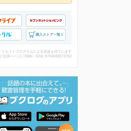
購入ストア一覧
ィリエイトプログラムによる収益を得ています
 (226ページ) / ISBN・EAN: 9784088573762