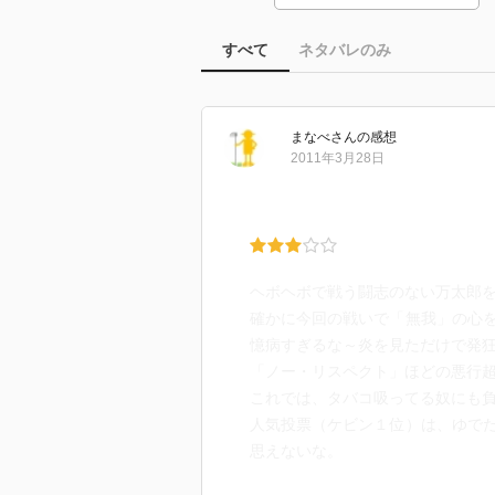
すべて
ネタバレのみ
まなべ
さん
の感想
2011年3月28日
ヘボヘボで戦う闘志のない万太郎
確かに今回の戦いで「無我」の心
憶病すぎるな～炎を見ただけで発
「ノー・リスペクト」ほどの悪行
これでは、タバコ吸ってる奴にも
人気投票（ケビン１位）は、ゆで
思えないな。