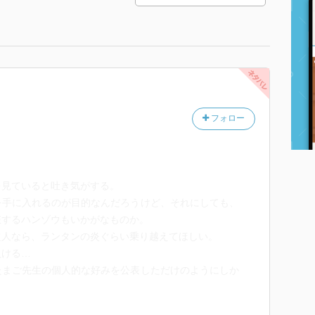
フォロー
を見ていると吐き気がする。
を手に入れるのが目的なんだろうけど、それにしても、
狂するハンゾウもいかがなものか。
超人なら、ランタンの炎ぐらい乗り越えてほしい。
負ける…
たまご先生の個人的な好みを公表しただけのようにしか