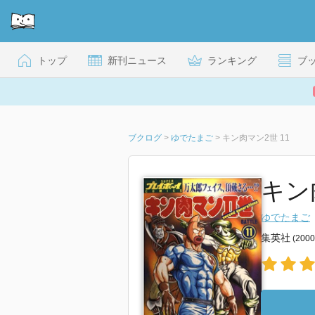
トップ
新刊ニュース
ランキング
ブ
ブクログ
>
ゆでたまご
>
キン肉マン2世 11
キン
ゆでたまご
集英社
(200