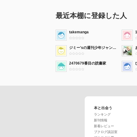
最近本棚に登録した人
takemanga
ジミー'sの週刊少年ジャンプとその他
2470679番目の読書家
本と出会う
ランキング
新刊情報
新着レビュー
ブクログ談話室