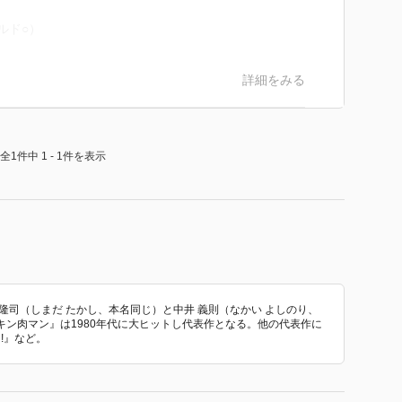
ルド○）
詳細をみる
全1件中 1 - 1件を表示
隆司（しまだ たかし、本名同じ）と中井 義則（なかい よしのり、
ン肉マン』は1980年代に大ヒットし代表作となる。他の代表作に
!』など。