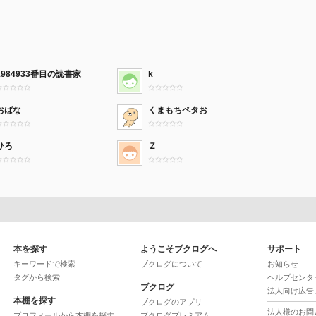
1984933番目の読書家
k
おばな
くまもちペタお
ひろ
Ｚ
本を探す
ようこそブクログへ
サポート
キーワードで検索
ブクログについて
お知らせ
タグから検索
ヘルプセンタ
ブクログ
法人向け広告
本棚を探す
ブクログのアプリ
法人様のお問
プロフィールから本棚を探す
ブクログプレミアム