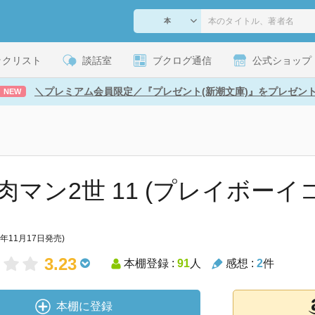
ックリスト
談話室
ブクログ通信
公式ショップ
＼プレミアム会員限定／『プレゼント(新潮文庫)』をプレゼン
NEW
肉マン2世 11 (プレイボーイ
0年11月17日発売)
3.23
本棚登録 :
91
人
感想 :
2
件
本棚に登録