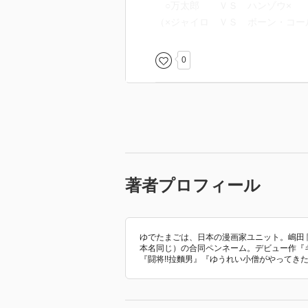
○万太郎 ＶＳ ハンゾウ×
（×ジャイロ ＶＳ ボーン・コー
0
著者プロフィール
ゆでたまごは、日本の漫画家ユニット。嶋田 
本名同じ）の合同ペンネーム。デビュー作『キ
『闘将!!拉麵男』『ゆうれい小僧がやってきた