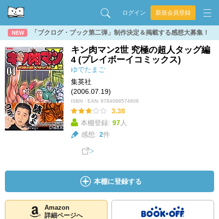
ログイン
新規会員登録
「ブクログ・ブック第二弾」制作決定＆掲載する感想大募集！
NEW
キン肉マン2世 究極の超人タッグ編
4 (プレイボーイコミックス)
ゆでたまご
集英社
(2006.07.19)
ISBN・EAN:
9784088574608
3.38
本棚登録:
97
人
感想:
2
件
本棚に登録する
Amazon
詳細ページへ