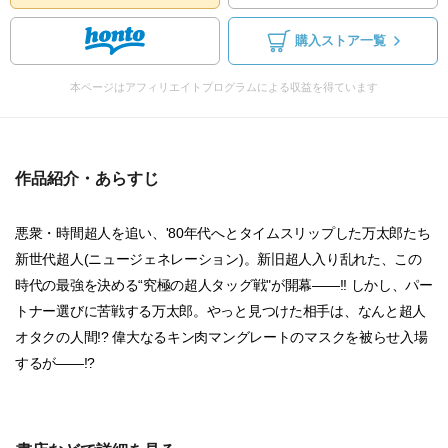
購入ストア一覧
本ページはアフィリエイトプログラムによる収益を得ています
作品紹介・あらすじ
悪衆・時間超人を追い、'80年代へとタイムスリップした万太郎たち
新世代超人(ニュージェネレーション)。新旧超人入り乱れた、この
時代の最強を決める“究極の超人タッグ戦"が開幕――!! しかし、パー
トナー選びに苦戦する万太郎。やっと見つけた相手は、なんと超人
オタクの人間!? 偉大なるキン肉マングレートのマスクを被らせ入場
するが――!?