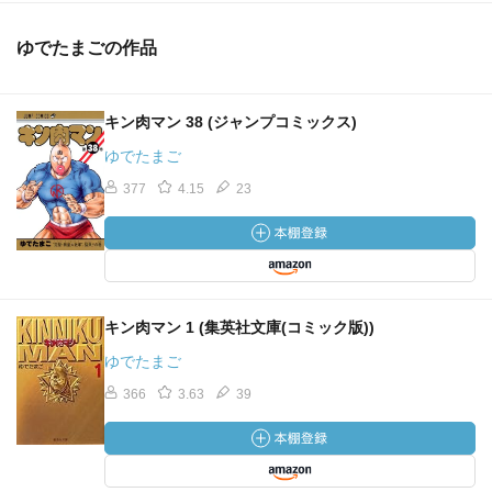
ゆでたまごの作品
キン肉マン 38 (ジャンプコミックス)
ゆでたまご
377
4.15
23
キン肉マン 1 (集英社文庫(コミック版))
ゆでたまご
366
3.63
39