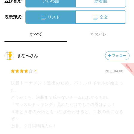
並び替え:
いいね順
新着順
表示形式:
リスト
全文
すべて
ネタバレ
まなべさん
フォロー
4
2011.04.08
決勝トーナメント進出のため、バトルロイヤルが始まっ
た。
どうみても、決勝まで残らないチームはわかるもの。
「マッスルドッキング」見れただけでもこの巻はよし！
４巻と５巻の表紙とをつなぎ合わせると、１枚の画になる
ぞ～
是非、２冊同時購入を！