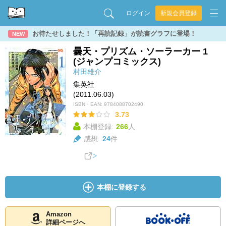
ログイン
新規会員登録
お待たせしました！「再読記録」が読書グラフに登場！
NEW
曇天・プリズム・ソーラーカー 1
(ジャンプコミックス)
村田雄介
集英社
(2011.06.03)
ISBN・EAN:
9784088702490
3.73
本棚登録:
266
人
感想:
24
件
本棚に登録する
Amazon
詳細ページへ