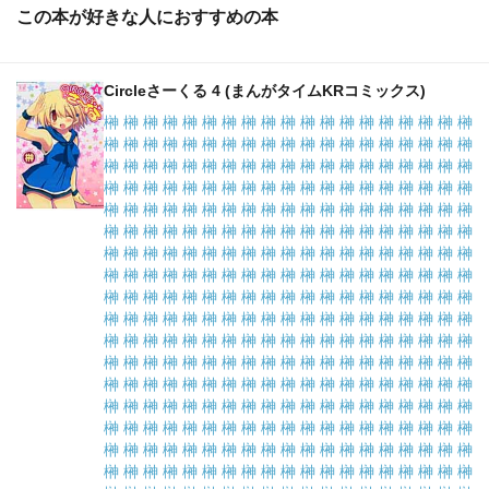
この本が好きな人におすすめの本
Circleさーくる 4 (まんがタイムKRコミックス)
榊 榊 榊 榊 榊 榊 榊 榊 榊 榊 榊 榊 榊 榊 榊 榊 榊 榊 榊
榊 榊 榊 榊 榊 榊 榊 榊 榊 榊 榊 榊 榊 榊 榊 榊 榊 榊 榊
榊 榊 榊 榊 榊 榊 榊 榊 榊 榊 榊 榊 榊 榊 榊 榊 榊 榊 榊
榊 榊 榊 榊 榊 榊 榊 榊 榊 榊 榊 榊 榊 榊 榊 榊 榊 榊 榊
榊 榊 榊 榊 榊 榊 榊 榊 榊 榊 榊 榊 榊 榊 榊 榊 榊 榊 榊
榊 榊 榊 榊 榊 榊 榊 榊 榊 榊 榊 榊 榊 榊 榊 榊 榊 榊 榊
榊 榊 榊 榊 榊 榊 榊 榊 榊 榊 榊 榊 榊 榊 榊 榊 榊 榊 榊
榊 榊 榊 榊 榊 榊 榊 榊 榊 榊 榊 榊 榊 榊 榊 榊 榊 榊 榊
榊 榊 榊 榊 榊 榊 榊 榊 榊 榊 榊 榊 榊 榊 榊 榊 榊 榊 榊
榊 榊 榊 榊 榊 榊 榊 榊 榊 榊 榊 榊 榊 榊 榊 榊 榊 榊 榊
榊 榊 榊 榊 榊 榊 榊 榊 榊 榊 榊 榊 榊 榊 榊 榊 榊 榊 榊
榊 榊 榊 榊 榊 榊 榊 榊 榊 榊 榊 榊 榊 榊 榊 榊 榊 榊 榊
榊 榊 榊 榊 榊 榊 榊 榊 榊 榊 榊 榊 榊 榊 榊 榊 榊 榊 榊
榊 榊 榊 榊 榊 榊 榊 榊 榊 榊 榊 榊 榊 榊 榊 榊 榊 榊 榊
榊 榊 榊 榊 榊 榊 榊 榊 榊 榊 榊 榊 榊 榊 榊 榊 榊 榊 榊
榊 榊 榊 榊 榊 榊 榊 榊 榊 榊 榊 榊 榊 榊 榊 榊 榊 榊 榊
榊 榊 榊 榊 榊 榊 榊 榊 榊 榊 榊 榊 榊 榊 榊 榊 榊 榊 榊