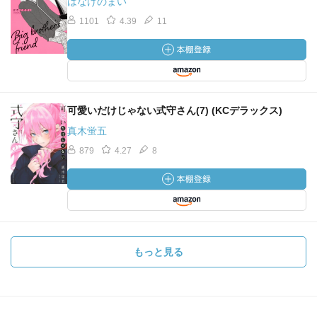
はなげのまい
1101
4.39
11
可愛いだけじゃない式守さん(7) (KCデラックス)
真木蛍五
879
4.27
8
もっと見る