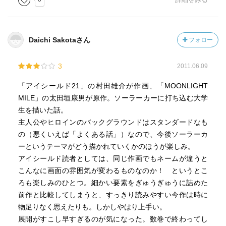
Daichi Sakotaさん
フォロー
3
2011.06.09
「アイシールド21」の村田雄介が作画、「MOONLIGHT
MILE」の太田垣康男が原作。ソーラーカーに打ち込む大学
生を描いた話。
主人公やヒロインのバックグラウンドはスタンダードなも
の（悪くいえば「よくある話」）なので、今後ソーラーカ
ーというテーマがどう描かれていくかのほうが楽しみ。
アイシールド読者としては、同じ作画でもネームが違うと
こんなに画面の雰囲気が変わるものなのか！ というとこ
ろも楽しみのひとつ。細かい要素をぎゅうぎゅうに詰めた
前作と比較してしまうと、すっきり読みやすい今作は時に
物足りなく思えたりも。しかしやはり上手い。
展開がすこし早すぎるのが気になった。数巻で終わってし