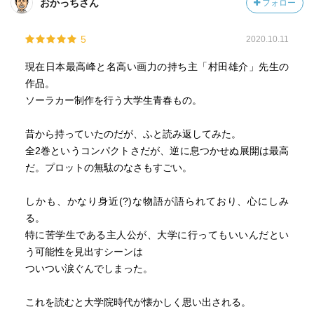
おかっちさん
フォロー
5
2020.10.11
現在日本最高峰と名高い画力の持ち主「村田雄介」先生の
作品。
ソーラカー制作を行う大学生青春もの。
昔から持っていたのだが、ふと読み返してみた。
全2巻というコンパクトさだが、逆に息つかせぬ展開は最高
だ。プロットの無駄のなさもすごい。
しかも、かなり身近(?)な物語が語られており、心にしみ
る。
特に苦学生である主人公が、大学に行ってもいいんだとい
う可能性を見出すシーンは
ついつい涙ぐんでしまった。
これを読むと大学院時代が懐かしく思い出される。