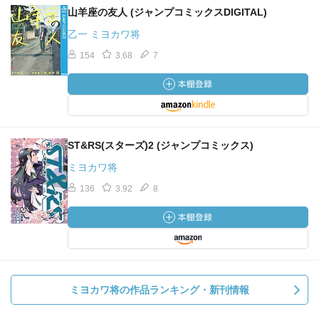
山羊座の友人 (ジャンプコミックスDIGITAL)
乙一 ミヨカワ将
154
3.68
7
ST&RS(スターズ)2 (ジャンプコミックス)
ミヨカワ将
136
3.92
8
ミヨカワ将の作品ランキング・新刊情報