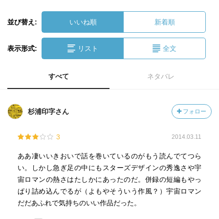
並び替え:
いいね順
新着順
表示形式:
リスト
全文
すべて
ネタバレ
杉浦印字さん
フォロー
3
2014.03.11
ああ凄いいきおいで話を巻いているのがもう読んでてつら
い。しかし急ぎ足の中にもスターズデザインの秀逸さや宇
宙ロマンの熱さはたしかにあったのだ。併録の短編もやっ
ぱり詰め込んでるが（よもやそういう作風？）宇宙ロマン
だだあふれで気持ちのいい作品だった。