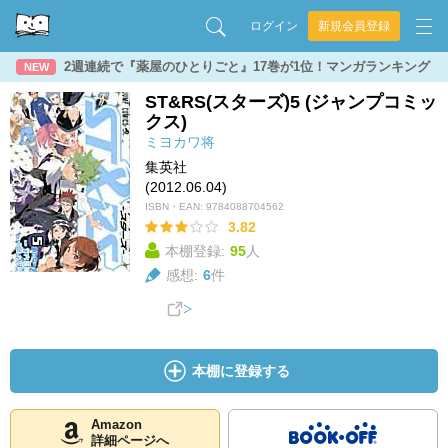
ログイン
新規会員登録
2週連続で『薬屋のひとりごと』17巻が1位！マンガランキング
NEW
ST&RS(スターズ)5 (ジャンプコミッ
クス)
ミヨカワ将
集英社
(2012.06.04)
ISBN・EAN:
9784088704562
3.82
本棚登録:
95
人
感想:
6
件
本棚に登録する
Amazon
詳細ページへ