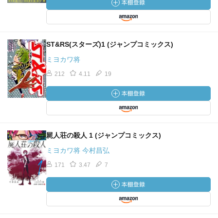
ST&RS(スターズ)1 (ジャンプコミックス)
ミヨカワ将
212
4.11
19
屍人荘の殺人 1 (ジャンプコミックス)
ミヨカワ将 今村昌弘
171
3.47
7