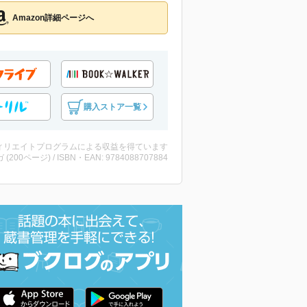
Amazon詳細ページへ
購入ストア一覧
ィリエイトプログラムによる収益を得ています
 (200ページ) / ISBN・EAN: 9784088707884