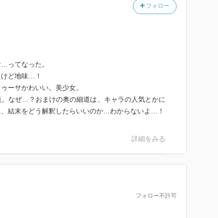
フォロー
お…ってなった。
えけど地味…！
ドゥーサかわいい。美少女。
談。なぜ…？おまけの奥の細道は、キャラの人気とかに
に、結末をどう解釈したらいいのか…わからないよ…！
詳細をみる
フォロー不許可