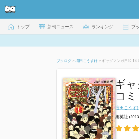
トップ
新刊ニュース
ランキング
ブ
ブクログ
>
増田こうすけ
>
ギャグマンガ日和 14
ギャ
コミ
増田こうす
集英社
(201