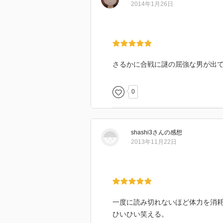
2014年1月26日
さるかに合戦に謎の屈強な男が出
0
shashi3
さん
の感想
2013年11月22日
一度に読み切れないほど体力を消
ひいひい笑える。