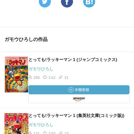
ガモウひろしの作品
とっても!ラッキーマン 1 (ジャンプコミックス)
ガモウひろし
280
3.62
31
とっても!ラッキーマン 1 (集英社文庫(コミック版))
ガモウひろし
131
3.92
13