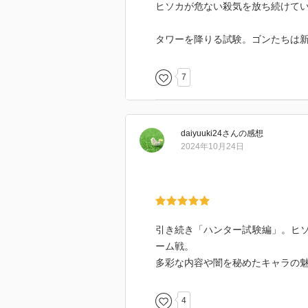
ヒソカが危ない殺気を放ち続けて
タワーを降りる試験。ゴンたちは
7
daiyuuki24
さん
の感想
2024年10月24日
引き続き「ハンター試験編」。ヒ
ーム戦。
多彩な内容や闇を秘めたキャラの
4