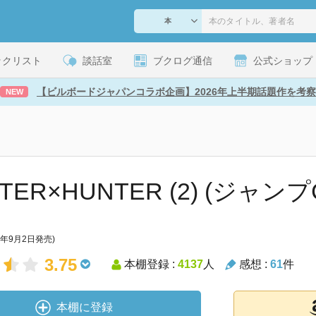
ックリスト
談話室
ブクログ通信
公式ショップ
【ビルボードジャパンコラボ企画】2026年上半期話題作を考察
NEW
TER×HUNTER (2) (ジャンプ
8年9月2日発売)
3.75
本棚登録 :
4137
人
感想 :
61
件
本棚に登録