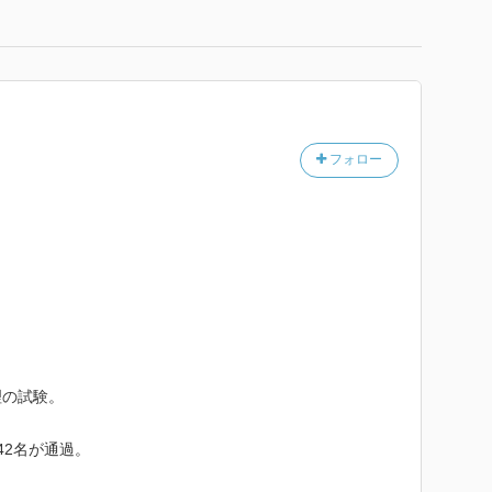
フォロー
理の試験。
42名が通過。