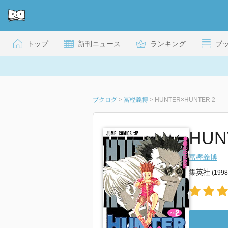
トップ
新刊ニュース
ランキング
ブ
ブクログ
>
冨樫義博
>
HUNTER×HUNTER 2
HUN
冨樫義博
集英社
(199