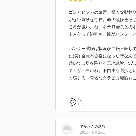
ゴンとヒソカの邂逅。様々な動物
がない奇妙な存在。命の危険を感
ころが強いよね。ネテロ会長との
主人公って純粋さ。彼がハンター
ハンター試験は状況が二転三転し
た(笑) 全員不合格になった時な
続いては塔を降りる三次試験。5人
テムが面白いね。不自由な選択と
と感じる。有名なクラピカ理論も
「確かに 行動学の見地からも 人
ケースが多いらしい」
なので、それを知っていたら左の
1
試練官との戦いは一癖あって波乱
でか
さん
の感想
2016年6月25日