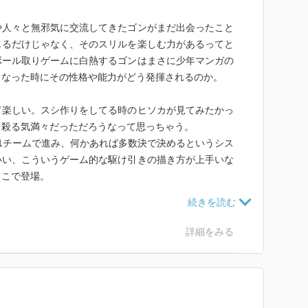
や人々と無邪気に交流してきたゴンがまだ出会ったこと
じるだけじゃなく、そのスリルを楽しむ力があるってと
ボール取りゲームに白熱するゴンはまさに少年マンガの
となった時にその性格や能力がどう発揮されるのか。
て楽しい。スシ作りをしてる時のヒソカが見てみたかっ
んて殺る気満々だっただろうなって思っちゃう。
1チームで進み、何かあれば多数決で決めるというシス
いい、こういうゲーム的な駆け引きの描き方が上手いな
ここで登場。
は迷ったり 未知の道を選ぶ時には 無意識に左を選択する
方が危険な罠を用意してるかもってことだね。
詳細をみる
がありそう。ハンターへの道はまだまだ遠い。