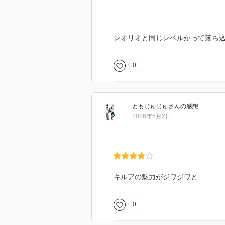
レオリオと同じレベルかって落ち
0
ともじゅじゅ
さん
の感想
2026年5月2日
キルアの魅力がジワジワと
0