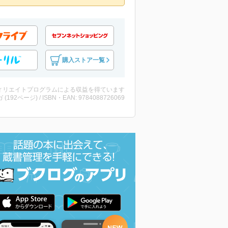
購入ストア一覧
ィリエイトプログラムによる収益を得ています
 (192ページ) / ISBN・EAN: 9784088726069