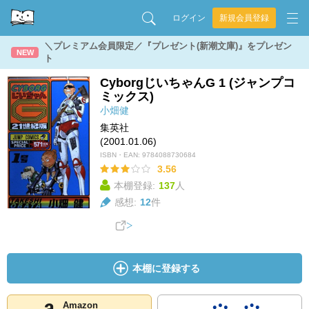
ログイン
新規会員登録
＼プレミアム会員限定／『プレゼント(新潮文庫)』をプレゼン
NEW
ト
CyborgじいちゃんG 1 (ジャンプコ
ミックス)
小畑健
集英社
(2001.01.06)
ISBN・EAN:
9784088730684
3.56
本棚登録:
137
人
感想:
12
件
本棚に登録する
Amazon