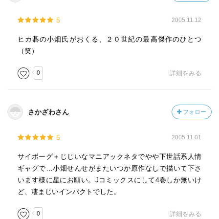
5
2005.11.12
ヒカ碁の小畑氏がおくる、２０世紀の最高傑作のひとつ
（笑）
0
詳細をみる
さかざわさん
フォロー
5
2005.11.01
サイボーグ＋じじいなマニアックネタでやや下世話系人情
ギャグで…小畑せんせがまたいつか原作なしで描いて下さ
います様に星にお願い。Jコミックスにして4巻しか無いけ
ど、凄まじいインパクトでした。
0
詳細をみる