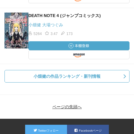
DEATH NOTE 4 (ジャンプコミックス)
小畑健 大場つぐみ
5264
3.47
173
小畑健の作品ランキング・新刊情報
ページの先頭へ
Twitterフォロー
Facebookページ