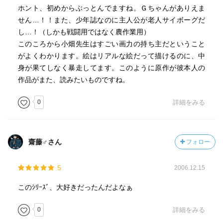
ホント、初めからぶっとんでますね。Ｇちゃんがありえま
せん…！！また、少年誌なのに主人公が老人サイボーグだ
し…！（しかも戦闘用ではなく農作業用）
このころから小畑先生はすごい画力の持ち主だということ
がよくわかります。絵はリアルな絵だって描けるのに、中
身が果てしなく暴走してます。このように原作が彼本人の
作品がまた、読みたいものですね。
0
詳細をみる
齋藤♂さん
フォロー
5
2006.12.15
このｼﾘｰｽﾞ、大好きだったんだよなぁ
0
詳細をみる