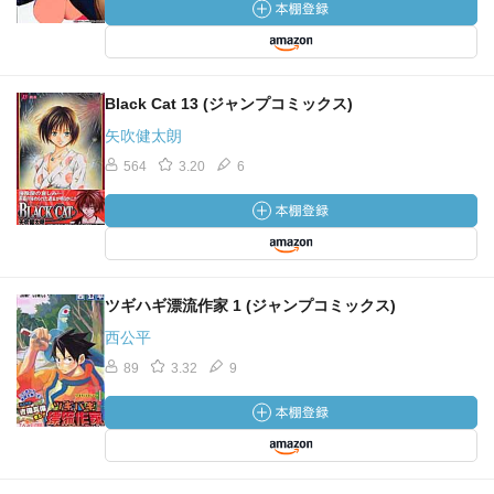
Black Cat 13 (ジャンプコミックス)
矢吹健太朗
564
3.20
6
ツギハギ漂流作家 1 (ジャンプコミックス)
西公平
89
3.32
9