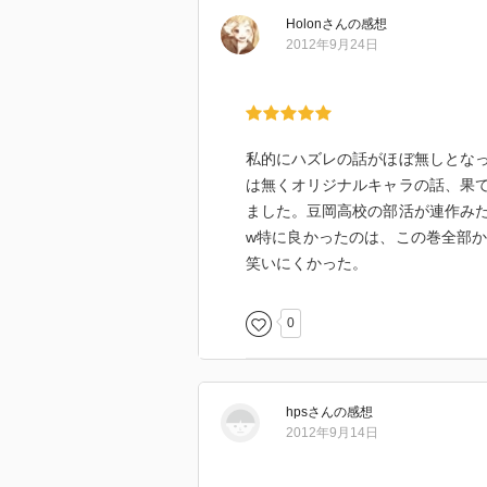
Holon
さん
の感想
2012年9月24日
私的にハズレの話がほぼ無しとな
は無くオリジナルキャラの話、果
ました。豆岡高校の部活が連作み
w特に良かったのは、この巻全部
笑いにくかった。
0
hps
さん
の感想
2012年9月14日