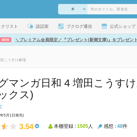
ックリスト
談話室
ブクログ通信
公式ショップ
＼プレミアム会員限定／『プレゼント(新潮文庫)』をプレゼン
NEW
増田こうすけ劇場
グマンガ日和 4 増田こうすけ
ックス)
け
3年5月1日発売)
3.54
本棚登録 :
1505
人
感想 :
48
件