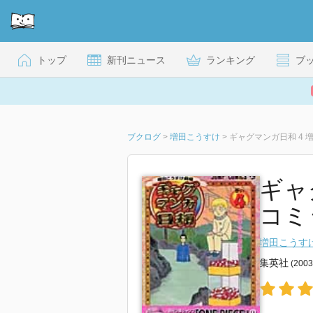
トップ
新刊ニュース
ランキング
ブ
ブクログ
>
増田こうすけ
>
ギャグマンガ日和 4 
ギャ
コミ
増田こうす
集英社
(200