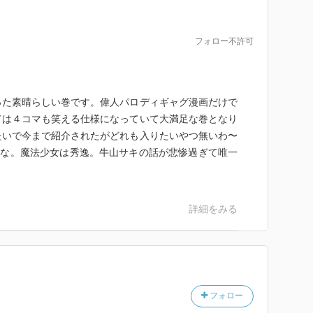
フォロー不許可
った素晴らしい巻です。偉人パロディギャグ漫画だけで
ては４コマも笑える仕様になっていて大満足な巻となり
たいで今まで紹介されたがどれも入りたいやつ無いわ〜
かな。魔法少女は秀逸。牛山サキの話が悲惨過ぎて唯一
詳細をみる
フォロー