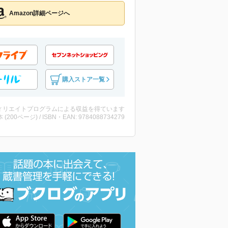
Amazon詳細ページへ
購入ストア一覧
ィリエイトプログラムによる収益を得ています
・本 (200ページ) / ISBN・EAN: 9784088734279