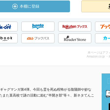
本棚に登録
本ページはアフ
Amazon.co.jp 
ギャグマンガ第4弾。今回も霊を死ぬ程怖がる陰陽師や妙な
たまた某高校で謎の活動に励む“半開き部"等々、新ネタてんこ