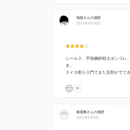
地獄
さん
の感想
2011年8月30日
シール２、宇宙鋼鉄戦士ボンゴレ
き。
スイカ割り入門でまた五郎がでて
0
猫屋敷
さん
の感想
2011年5月4日