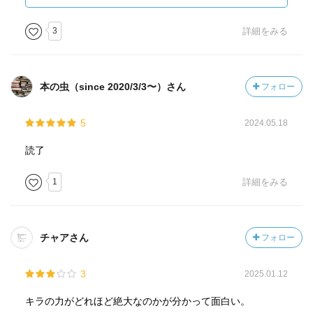
てきた意外な人物に驚いた。絶妙すぎるチョイス！月に運
が向いた流れになったが、ニアもメロも日本へ向かい、新
3
詳細をみる
しい局面へと進んでいくことに──！
本の虫（since 2020/3/3〜）さん
フォロー
5
2024.05.18
読了
1
詳細をみる
チャアさん
フォロー
3
2025.01.12
キラの力がどれほど絶大なのかが分かって面白い。