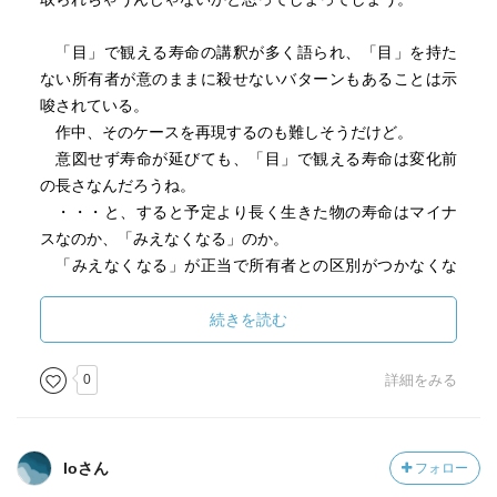
「目」で観える寿命の講釈が多く語られ、「目」を持た
ない所有者が意のままに殺せないバターンもあることは示
唆されている。
作中、そのケースを再現するのも難しそうだけど。
意図せず寿命が延びても、「目」で観える寿命は変化前
の長さなんだろうね。
・・・と、すると予定より長く生きた物の寿命はマイナ
スなのか、「みえなくなる」のか。
「みえなくなる」が正当で所有者との区別がつかなくな
るという抜け道もあるのかもしれない
続きを読む
デスノート解説読んで、いろいろなパターンを考えるの
も面白い。
0
詳細をみる
loさん
フォロー