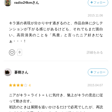
radio24kmさん
フォロー
2015.11.06
キラ派の表現が分かりやす過ぎるのと、作品自体に少しテ
ンションが下がる感じがあるけども、それでもまだ面白
い。高田清美のことを「馬鹿」と言ったニア好きだな
ぁ・・・！
0
詳細をみる
蒼樹さん
フォロー
4
2015.04.07
ニアがキラ＝ライト＝Ｌに気付き、魅上がキラの意志に従
って動き出す。
初読のときは展開を追いかけるだけで必死でしたが、再読