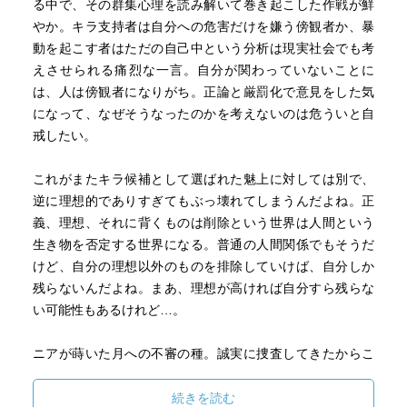
る中で、その群集心理を読み解いて巻き起こした作戦が鮮
やか。キラ支持者は自分への危害だけを嫌う傍観者か、暴
動を起こす者はただの自己中という分析は現実社会でも考
えさせられる痛烈な一言。自分が関わっていないことに
は、人は傍観者になりがち。正論と厳罰化で意見をした気
になって、なぜそうなったのかを考えないのは危ういと自
戒したい。
これがまたキラ候補として選ばれた魅上に対しては別で、
逆に理想的でありすぎてもぶっ壊れてしまうんだよね。正
義、理想、それに背くものは削除という世界は人間という
生き物を否定する世界になる。普通の人間関係でもそうだ
けど、自分の理想以外のものを排除していけば、自分しか
残らないんだよね。まあ、理想が高ければ自分すら残らな
い可能性もあるけれど…。
ニアが蒔いた月への不審の種。誠実に捜査してきたからこ
そ、引っかかりは生まれる。仲間に監視される中で、月は
日本へ戻って魅上との接触を図ろうとする。そこで登場し
続きを読む