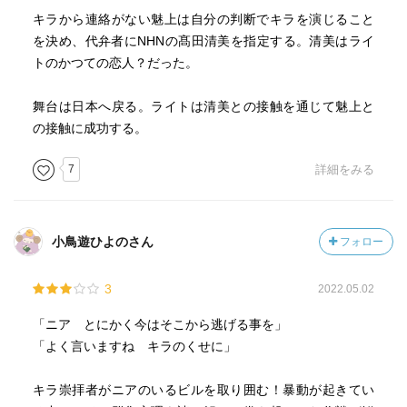
キラから連絡がない魅上は自分の判断でキラを演じること
を決め、代弁者にNHNの髙田清美を指定する。清美はライ
トのかつての恋人？だった。
舞台は日本へ戻る。ライトは清美との接触を通じて魅上と
の接触に成功する。
7
詳細をみる
小鳥遊ひよのさん
フォロー
3
2022.05.02
「ニア とにかく今はそこから逃げる事を」
「よく言いますね キラのくせに」
キラ崇拝者がニアのいるビルを取り囲む！暴動が起きてい