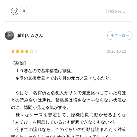
0
詳細をみる
猿山リムさん
フォロー
4
2020.10.22
【削除】
１０巻なので基本構造は割愛。
キラの支援者云々であり月の元カノ云々なあたり。
やはり、名探偵と名犯人がサシで知恵比べしていた時ほ
どの読み合いは薄れ、緊張感は増さなきゃならない状況な
のに、隙間が見える気がする。
様々なケースを想定して、臨機応変に動かせるような
「あそび」を用意しているとも解釈できなくもないが。
今までの流れなら、このぐらいの行動は読まれたり対策
取られちゃうんじゃないかと思ってしまってしまう。