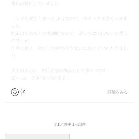
最初は禁止していました。
ドラマを見てしまったようなので、コミックを読んでみま
した。
結末はそれなりに教訓的なので、悪いものではないと思う
のですが、
全体に暗く、敢えてお勧めできないにさせていただきまし
た。
大人の人には、自己反省の機会として星５つです。
星4つは、子供向けの評価です。
0
詳細をみる
全104件中 1 - 20件