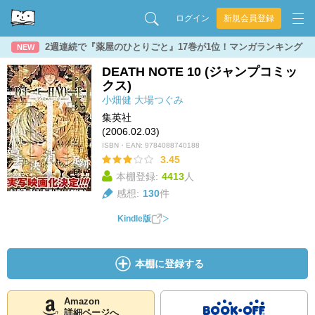
ログイン
新規会員登録
2週連続で『薬屋のひとりごと』17巻が1位！マンガランキング
NEW
DEATH NOTE 10 (ジャンプコミッ
クス)
小畑健
大場つぐみ
集英社
(2006.02.03)
ISBN・EAN:
9784088740188
3.45
本棚登録:
4413
人
感想:
130
件
Kindle版
本棚に登録する
Amazon
詳細ページへ