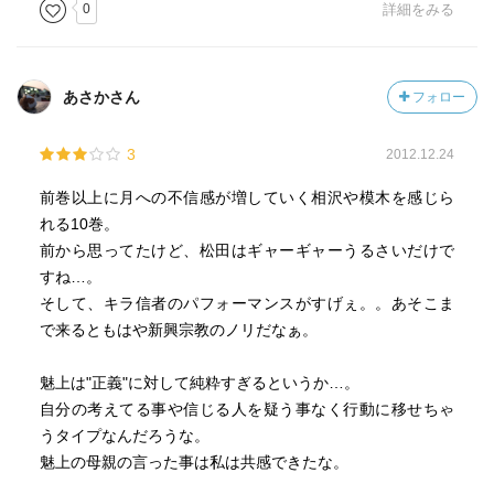
0
詳細をみる
あさかさん
フォロー
3
2012.12.24
前巻以上に月への不信感が増していく相沢や模木を感じら
れる10巻。
前から思ってたけど、松田はギャーギャーうるさいだけで
すね…。
そして、キラ信者のパフォーマンスがすげぇ。。あそこま
で来るともはや新興宗教のノリだなぁ。
魅上は"正義"に対して純粋すぎるというか…。
自分の考えてる事や信じる人を疑う事なく行動に移せちゃ
うタイプなんだろうな。
魅上の母親の言った事は私は共感できたな。