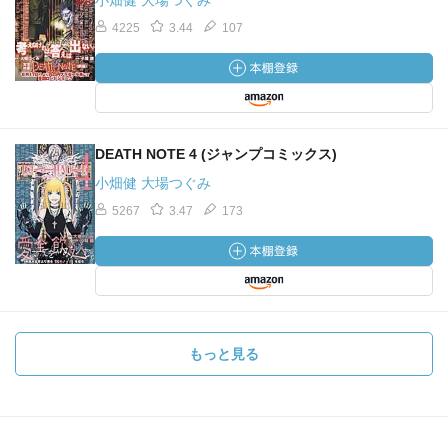
小畑健 大場つぐみ
4225
3.44
107
DEATH NOTE 4 (ジャンプコミックス)
小畑健 大場つぐみ
5267
3.47
173
もっと見る