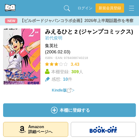
ログイン
新規会員登録
【ビルボードジャパンコラボ企画】2026年上半期話題作を考察
NEW
みえるひと 2 (ジャンプコミックス)
岩代俊明
集英社
(2006.02.03)
ISBN・EAN:
9784088740218
3.43
本棚登録:
309
人
感想:
10
件
Kindle版
本棚に登録する
Amazon
詳細ページへ