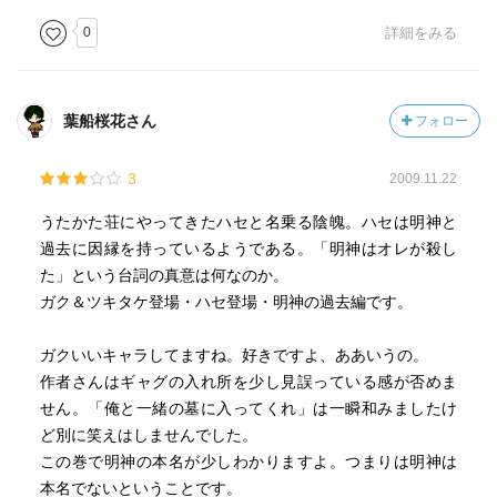
0
詳細をみる
葉船桜花さん
フォロー
3
2009.11.22
うたかた荘にやってきたハセと名乗る陰魄。ハセは明神と
過去に因縁を持っているようである。「明神はオレが殺し
た」という台詞の真意は何なのか。
ガク＆ツキタケ登場・ハセ登場・明神の過去編です。
ガクいいキャラしてますね。好きですよ、ああいうの。
作者さんはギャグの入れ所を少し見誤っている感が否めま
せん。「俺と一緒の墓に入ってくれ」は一瞬和みましたけ
ど別に笑えはしませんでした。
この巻で明神の本名が少しわかりますよ。つまりは明神は
本名でないということです。