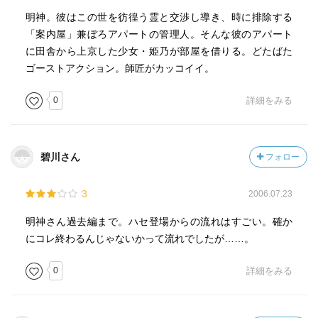
明神。彼はこの世を彷徨う霊と交渉し導き、時に排除する
「案内屋」兼ぼろアパートの管理人。そんな彼のアパート
に田舎から上京した少女・姫乃が部屋を借りる。どたばた
ゴーストアクション。師匠がカッコイイ。
0
詳細をみる
碧川さん
フォロー
3
2006.07.23
明神さん過去編まで。ハセ登場からの流れはすごい。確か
にコレ終わるんじゃないかって流れでしたが……。
0
詳細をみる