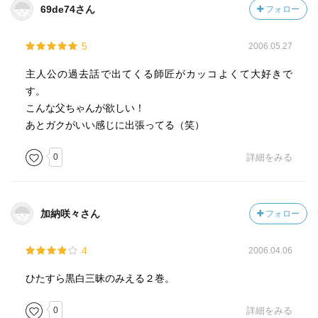
69de74さん
フォロー
5
2006.05.27
主人公の過去話で出てくる師匠がカッコよくて大好きで
す。
こんな父ちゃんが欲しい！
あとガクがいい感じに出張ってる（笑）
0
詳細をみる
加納咲々さん
フォロー
4
2006.04.06
ひたすら黒白三昧のみえる２巻。
0
詳細をみる