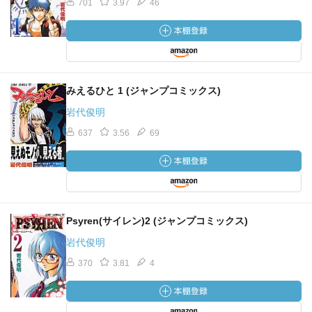
701
3.97
46
みえるひと 1 (ジャンプコミックス)
岩代俊明
637
3.56
69
Psyren(サイレン)2 (ジャンプコミックス)
岩代俊明
370
3.81
4