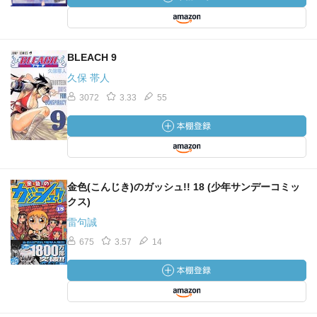
BLEACH 9
久保 帯人
3072
3.33
55
金色(こんじき)のガッシュ!! 18 (少年サンデーコミッ
クス)
雷句誠
675
3.57
14