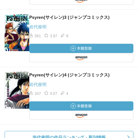
Psyren(サイレン)3 (ジャンプコミックス)
岩代俊明
361
3.97
8
Psyren(サイレン)4 (ジャンプコミックス)
岩代俊明
347
4.07
4
岩代俊明の作品ランキング・新刊情報