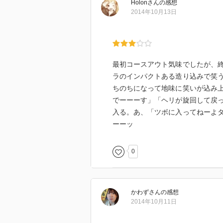
Holon
さん
の感想
2014年10月13日
最初コースアウト気味でしたが、
ラのインパクトある造り込みで笑
ちのちになって地味に笑いが込み
でーーーす」「ヘリが旋回して戻
入る。あ、「ツボに入ってねーよ
ーーッ
0
かわず
さん
の感想
2014年10月11日