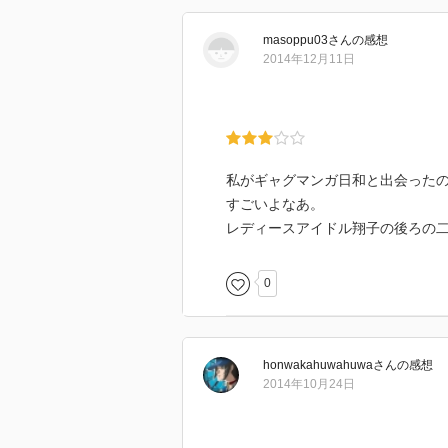
masoppu03
さん
の感想
2014年12月11日
私がギャグマンガ日和と出会ったの
すごいよなあ。
レディースアイドル翔子の後ろの
0
honwakahuwahuwa
さん
の感想
2014年10月24日