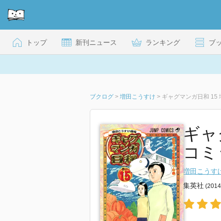
トップ
新刊ニュース
ランキング
ブ
ブクログ
>
増田こうすけ
>
ギャグマンガ日和 15
ギャ
コミ
増田こうす
集英社
(201