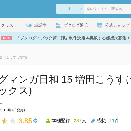
ックリスト
談話室
ブクログ通信
公式ショップ
「ブクログ・ブック第二弾」制作決定＆掲載する感想大募集！
NEW
 増田こうすけ劇場
グマンガ日和 15 増田こうす
ックス)
け
4年10月3日発売)
3.85
本棚登録 :
287
人
感想 :
11
件