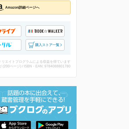
Amazon詳細ページへ
購入ストア一覧
ィリエイトプログラムによる収益を得ています
 (200ページ) / ISBN・EAN: 9784088801780