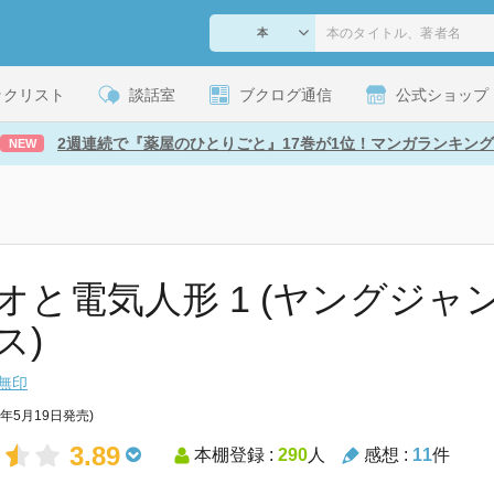
ックリスト
談話室
ブクログ通信
公式ショップ
2週連続で『薬屋のひとりごと』17巻が1位！マンガランキング
NEW
オと電気人形 1 (ヤングジャ
ス)
無印
3年5月19日発売)
3.89
本棚登録 :
290
人
感想 :
11
件