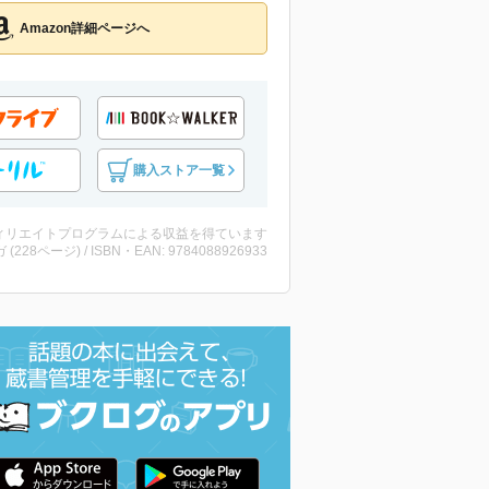
Amazon詳細ページへ
購入ストア一覧
ィリエイトプログラムによる収益を得ています
 (228ページ) / ISBN・EAN: 9784088926933