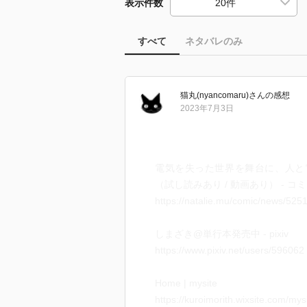
表示件数
すべて
ネタバレのみ
猫丸(nyancomaru)
さん
の感想
2023年7月3日
電気を失った世界を舞台に、人と
（試し読みあり / 動画あり） - 
https://natalie.mu/comic/news/525
しまざき@単行本発売中 - pixiv
https://www.pixiv.net/users/596062
Home | mysite
https://kuroimorith.wixsite.com/mys