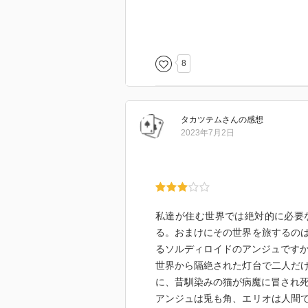
エリオと電気人形 1／黒イ森／島崎 無
https://www.shueisha.co.jp/books/
8
タカツテム
さん
の感想
2023年7月2日
私達が住む世界では絶対的に必要
る。おまけにその世界を旅するの
るソルディロイドのアンジュです
世界から隔絶された灯台で二人だ
に、昔馴染みの猫が病魔に冒され
アンジュは兎も角、エリオは人間