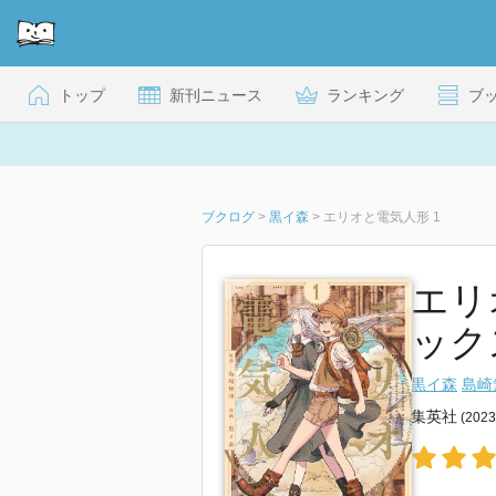
トップ
新刊ニュース
ランキング
ブ
ブクログ
>
黒イ森
>
エリオと電気人形 1
エリ
ック
黒イ森
島崎
集英社
(202