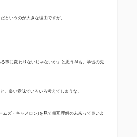
エネルギー」
ない領域が多分に含まれているようだし、様々な電気へ
んだというのが大きな理由ですが、
いくのか気になる第１巻だったかな
る事に変わりないじゃないか」と思うAIも、学習の先
。
ると、良い意味でいろいろ考えてしまうな。
ームズ・キャメロン)を見て相互理解の未来って良いよ