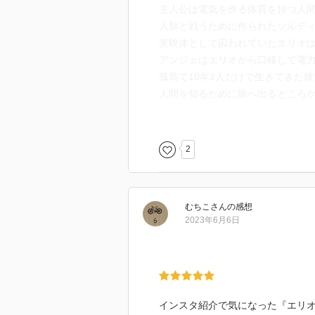
主人公は電気を作る体質を持つ人
そこで出会ったのは新しい命の息
人類と戦うために作られたソルデ
では命の誕生に立ち会う事になっ
実験体として囚われていたエリオ
アンジェはエリオから口移しで電
元々は栄えていたが、AIメティス
孤島で10年2人だけで生きてきた
した側、いわば命を奪う者。そん
人間を知るために旅へ出るところ
ちらかしか助けられないと当初は
スチームパンクって良いですよね
それを変えたのはエリオの純粋さ
い選択を提示させた
外の世界に求めた非合理な判断、
2
本作を読んでいる私達は電気が生
むちこ
さん
の感想
て有る事を感じない時すら多い
2023年6月6日
でも、本作のように電気の存在が
になっていくのかという点は目を
一方で面白いのは憎むべき電気へ
アレクは電気を「魔法の力」と表
インスタ紹介で気になった『エリオ