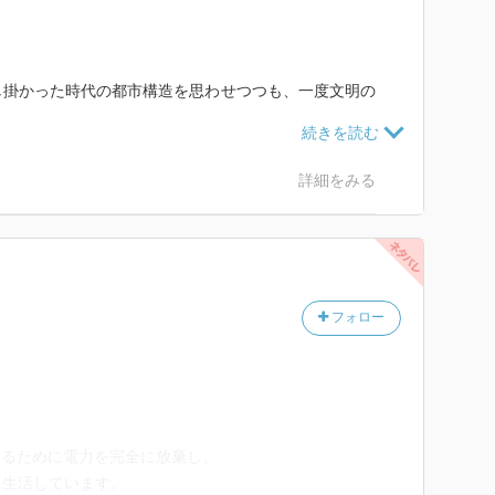
し掛かった時代の都市構造を思わせつつも、一度文明の
らか見られるね
若い兄弟が描かれる裏では、老人は大昔に会ったアンド
詳細をみる
いを感じさせるエピソードとなったね
ヌエット。この二人をエリオは「恋人同士だったのか
ありえないことなんだ」と切り捨てる
恋人なんて穏やかなものではなかったけど、かといって
フォロー
なる関係だけど、人間同士ではなかったというだけ
れた好意に全く気付いていなかったね(笑)
めるために電力を完全に放棄し、
に生活しています。