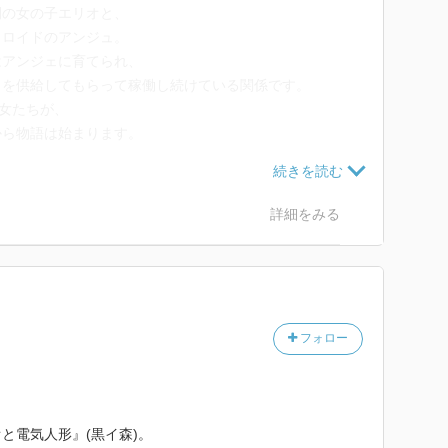
間の女の子エリオと、
吹だね。迫りゆく死を感じ取って始まった旅、その意味
ィロイドのアンジュ。
たのはエリオにとって大きな経験となったような
はアンジェに育てられ、
力を供給してもらって稼働し続けている関係です。
によって大勢の人が死んだ都市ではアンジュは滅びを齎
彼女たちが、
な彼女だからマリーと赤子が命の危機を迎えた際に、ど
から物語は始まります。
提示した
。
だね。彼女の無垢な諦めの悪さがアンジュに命を奪わな
それを遺憾なく発揮したシーンだったかな
詳細をみる
活に欠かせないものだと知っているし、欠かせなさ過ぎ
知られつつも、生活の中に存在しないとこのような認識
フォロー
見張る物があるかもしれない
の認識が人によってバラバラになっている点かな
現し、工場主のスミスは「強大な力」、シュプレヒコー
と電気人形』(黒イ森)。