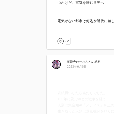
つわけだ、電気を憎む世界へ
電気がない都市は何処か近代に差
華を経由しているためか歪みが幾
電気を得るために危険な橋を渡る
ロイドに囚われ続けている
2
最初に訪れた都市では少し恋の匂
ストラウスが若い頃に出会ったメ
菫龍寺わーぷ
さん
の感想
な」と想像するけどアンジュは「
2023年6月6日
実際、ストラウスとメヌエットは
何もなかったわけじゃない。
人間同士であれば色恋を感じたく
表紙買いしたら当たりでした。
エリオの方は鈍すぎて自分に向けら
100年に及ぶAIとの戦争を経て
人類は集合知AI「メティス」を止
生き残った人類は蒸気機関を頼り
次は工場のお陰で景気の良い都市