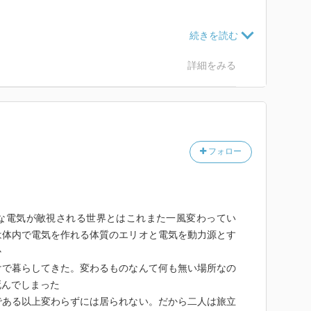
印 | 集英社 ― SHUEISHA ―
items/contents.html?isbn=978-4-08-892693-3
詳細をみる
フォロー
な電気が敵視される世界とはこれまた一風変わってい
は体内で電気を作れる体質のエリオと電気を動力源とす
か
けで暮らしてきた。変わるものなんて何も無い場所なの
死んでしまった
である以上変わらずには居られない。だから二人は旅立