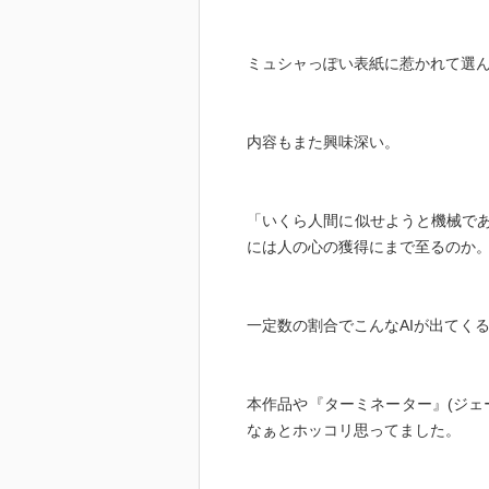
ルを上げる市民は「安全で便利な
まだ本作の物語には明かされてい
ミュシャっぽい表紙に惹かれて選
の認識が今後の物語をどう彩って
内容もまた興味深い。
「いくら人間に似せようと機械であ
には人の心の獲得にまで至るのか
一定数の割合でこんなAIが出てく
本作品や『ターミネーター』(ジェ
なぁとホッコリ思ってました。