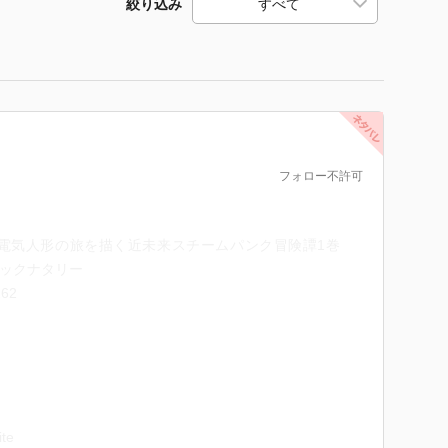
絞り込み
フォロー不許可
電気人形の旅を描く近未来スチームパンク冒険譚1巻
コミックナタリー
162
ite