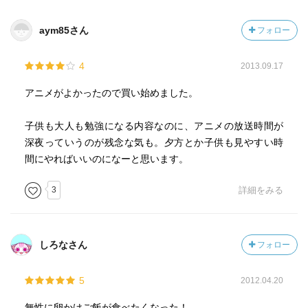
獣医さんが、大切なのは殺れるかどうか、
aym85さん
フォロー
それができなくてやめるひともいるし、
諦めた人がダメってことはない というところまで
4
2013.09.17
言ってくれているところが素晴らしい。
アニメがよかったので買い始めました。
人間の気持ち１つで一生を左右される動物たち。
その矛盾や不条理を常に頭の中において置かなければ
子供も大人も勉強になる内容なのに、アニメの放送時間が
いけないのだと思うのです。
深夜っていうのが残念な気も。夕方とか子供も見やすい時
間にやればいいのになーと思います。
学校まるごと自給自足が可能という環境、
考え方や生き方自体が変わりそうな気がします。
3
詳細をみる
作りたい、やりたいという生徒の声を
相談したら大抵挑戦させてくれるというのは
かなり凄い環境です。とても羨ましい。
しろなさん
フォロー
八軒君ではないですが、まず否定され
そんな暇があるのかと言われる環境にいた身としては
5
2012.04.20
本当に心から羨ましいです。
無性に卵かけご飯が食べたくなった！