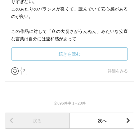
りすぎない。
このあたりのバランスが良くて、読んでいて安心感がある
のが良い。
この作品に対して「命の大切さがうんぬん」みたいな安直
な言葉は自分には違和感があって
むしろ「どこにでもある普通のことを再認識させてくれ
る」というところに
続きを読む
この作品の良さがひとつあるような気がしています。
2
詳細をみる
ずっと読みます。
全696件中 1 - 20件
戻る
次へ