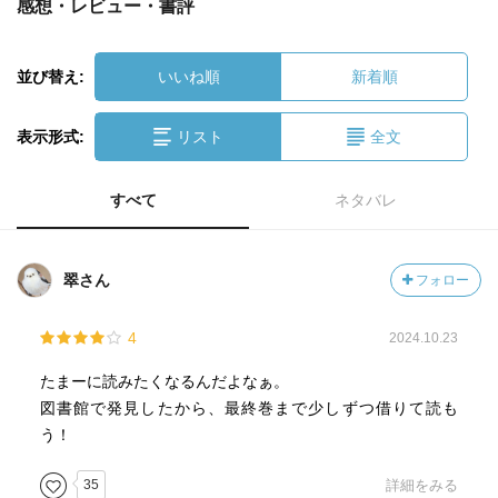
感想・レビュー・書評
並び替え:
いいね順
新着順
表示形式:
リスト
全文
すべて
ネタバレ
翠さん
フォロー
4
2024.10.23
たまーに読みたくなるんだよなぁ。
図書館で発見したから、最終巻まで少しずつ借りて読も
う！
35
詳細をみる