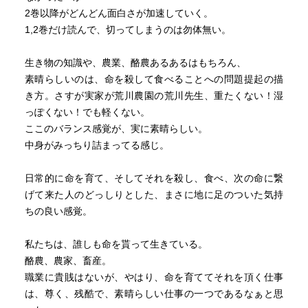
2巻以降がどんどん面白さが加速していく。
1,2巻だけ読んで、切ってしまうのは勿体無い。
生き物の知識や、農業、酪農あるあるはもちろん、
素晴らしいのは、命を殺して食べることへの問題提起の描
き方。さすが実家が荒川農園の荒川先生、重たくない！湿
っぽくない！でも軽くない。
ここのバランス感覚が、実に素晴らしい。
中身がみっちり詰まってる感じ。
日常的に命を育て、そしてそれを殺し、食べ、次の命に繋
げて来た人のどっしりとした、まさに地に足のついた気持
ちの良い感覚。
私たちは、誰しも命を貰って生きている。
酪農、農家、畜産。
職業に貴賎はないが、やはり、命を育ててそれを頂く仕事
は、尊く、残酷で、素晴らしい仕事の一つであるなぁと思