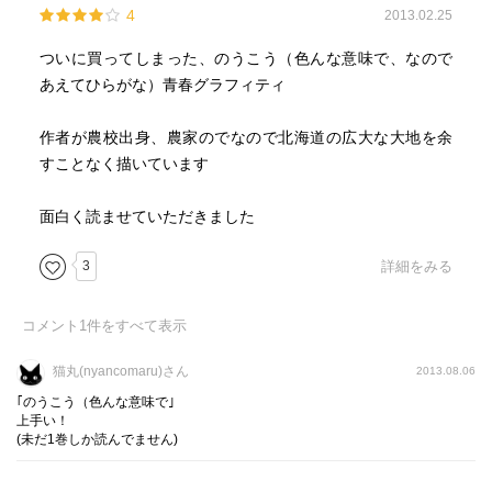
4
2013.02.25
ついに買ってしまった、のうこう（色んな意味で、なので
あえてひらがな）青春グラフィティ
作者が農校出身、農家のでなので北海道の広大な大地を余
すことなく描いています
面白く読ませていただきました
3
詳細をみる
コメント
1
件をすべて表示
猫丸(nyancomaru)さん
2013.08.06
｢のうこう（色んな意味で｣
上手い！
(未だ1巻しか読んでません)