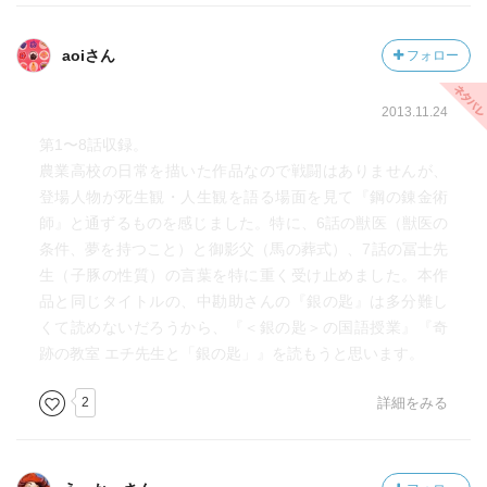
aoiさん
フォロー
2013.11.24
第1〜8話収録。
農業高校の日常を描いた作品なので戦闘はありませんが、
登場人物が死生観・人生観を語る場面を見て『鋼の錬金術
師』と通ずるものを感じました。特に、6話の獣医（獣医の
条件、夢を持つこと）と御影父（馬の葬式）、7話の冨士先
生（子豚の性質）の言葉を特に重く受け止めました。本作
品と同じタイトルの、中勘助さんの『銀の匙』は多分難し
くて読めないだろうから、『＜銀の匙＞の国語授業』『奇
跡の教室 エチ先生と「銀の匙」』を読もうと思います。
2
詳細をみる