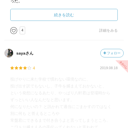
った。
荒川先生の漫画は「漫画として普通に面白い!」ので、農業
続きを読む
などに興味がなくても、かなりおすすめ。
食べた後は肉が食べたくなるので、可能ならば焼肉屋さん
4
詳細をみる
などを予約してから読みましょう◎
sayaさん
フォロー
4
2019.08.18
投げやりに来た学校で慣れない環境なのに、
投げ出す訳でもないし、子牛を捕まえておかないと、
という発想になるあたり、やっぱり八軒君は登場時から
ずっといい人なんだなと思います。
何になりたいの？ と訊かれて適当にごまかすのではなく
別に何も と答えるところや
常盤君にできるまで付き合うよと言ってしまうところ、
ニワトリ捕まえるの手伝ってくれないと言われて