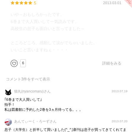
5
2013.03.01
いや～おもしろかったです。
6巻まで大人買いして一気読みです。
高校生の息子も面白いと言ってました～
ところどころ、感動して涙がでちゃいました。
いいこと言いますねぇ・・・・
6
詳細をみる
コメント
3
件をすべて表示
猫丸(nyancomaru)さん
2013.07.19
｢6巻まで大人買いして｣
拍手！
私は図書館に予約した2巻を3ヵ月待ってる。。。
あんてぃーく・ろーずさん
2013.07.20
息子（大学生）と折半して買いました(^_^;)新刊は息子が買ってきてくれてま