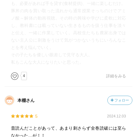
も、必要があれば手を貸す(食材提供)、一緒に楽しむだけ。
豚丼の肉を買い取った流れから通常授業そっちのけでアミ
ノ酸～解体の動画視聴。その時の興味や学びに柔軟に対応
し、教科書には載っていない生きるものを扱う仕事を淡々
と伝え、一緒に作業していく。高校生たちも農家出身では
ない主人公に刺激をうけて気がつかないうちにいろんなこ
とを考え悩んでいく。
その子たちを優しい眼差しで見守る大人。
私もこんな大人になりたいと思った。
4
詳細をみる
本棚さん
フォロー
5
2024.12.03
昔読んだことがあって、あまり刺さらず全巻読破には至ら
なかった…が！！