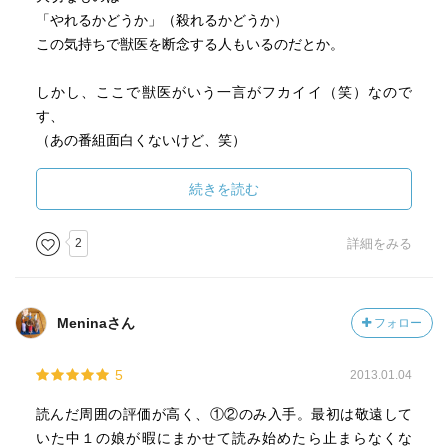
「やれるかどうか」（殺れるかどうか）
この気持ちで獣医を断念する人もいるのだとか。
しかし、ここで獣医がいう一言がフカイイ（笑）なので
す、
（あの番組面白くないけど、笑）
「どんな事でもね、
続きを読む
叶うにしろ、叶わないにしろ、
夢を持つという事は、
2
詳細をみる
同時に現実と
闘う事になるのを
覚悟する事だと思うよ」
Meninaさん
フォロー
この、叶う叶わなくても覚悟することだというのがいいで
5
2013.01.04
すね。
読んだ周囲の評価が高く、①②のみ入手。最初は敬遠して
夢がないという若者がたくさんいると思います。
いた中１の娘が暇にまかせて読み始めたら止まらなくな