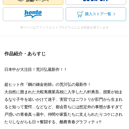
詳細ページへ
購入ストア一覧
本ページはアフィリエイトプログラムによる収益を得ています
作品紹介・あらすじ
日本中が大注目！荒川弘最新作！！
超ヒット作『鋼の錬金術師』の荒川弘の最新作！
大自然に囲まれた大蝦夷農業高校に入学した八軒勇吾。授業が始ま
るなり子牛を追いかけて迷子、実習ではニワトリが肛門から生まれ
ると知って驚愕…などなど、都会育ちには想定外の事態が多すぎて
戸惑いの青春真っ最中。仲間や家畜たちに支えられたりコケにされ
たりしながらも日々奮闘する、酪農青春グラフィティ!!