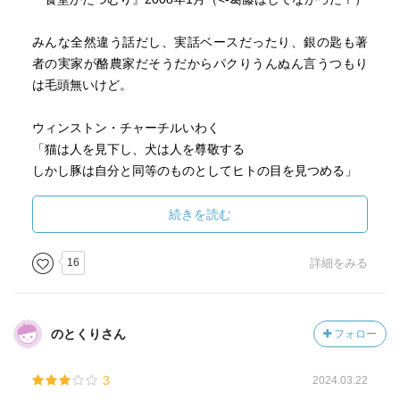
みんな全然違う話だし、実話ベースだったり、銀の匙も著
者の実家が酪農家だそうだからパクりうんぬん言うつもり
は毛頭無いけど。
ウィンストン・チャーチルいわく
「猫は人を見下し、犬は人を尊敬する
しかし豚は自分と同等のものとしてヒトの目を見つめる」
“I am fond of pigs. Dogs look up to us. Cats look down on
us. Pigs treat us as equals.”
続きを読む
これ好き。
16
詳細をみる
のとくりさん
フォロー
3
2024.03.22