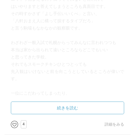
はいやりますと答えてしまうところも真面目です。
その時すかさず「よし手伝いいくべ」と言い、
「八軒おまえ人に構って損するタイプだろ」
と言う駒場もなかなかの観察眼です。
わざわざ一般入試で札幌からってみんなに言われつつも
本当は家から出られて遠いところならどこでもいい
と思ってきた学校。
それでもスモークチキンひとつとっても
先入観はいけないと前を向こうとしているところが偉いで
す。
一位にこだわってしまったり、
努力が報われないってのはなんかやだな
と思ってしまうのも八軒君の心の傷なのだと思います。
続きを読む
駒場君も踏み込みすぎでしたが、
4
詳細をみる
お互いに謝り合うシーンがあってよかったです。