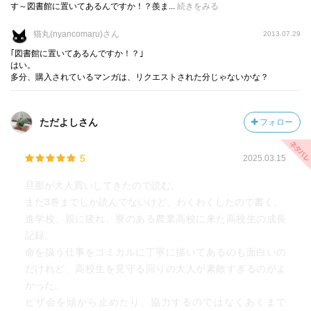
す～図書館に置いてあるんですか！？羨ま...
続きをみる
猫丸(nyancomaru)さん
2013.07.29
｢図書館に置いてあるんですか！？｣
はい。
多分、購入されているマンガは、リクエストされた分じゃないかな？
ただよしさん
フォロー
5
2025.03.15
旦那が大人買いしてきたので読む。
まだ3巻までしか読んでないけど、わくわくしたので書く。
進学校、親に疲れ、寮のある農業高校に来た高校生の成長
記録。
命を扱う仕事をコミカルに丁寧に描いてあるのも面白いの
だけれど、高校生を見守る回りの大人が素敵すぎるのがよ
かった。
ピザ会を頭から止めたり、協力するのではなくあくまで