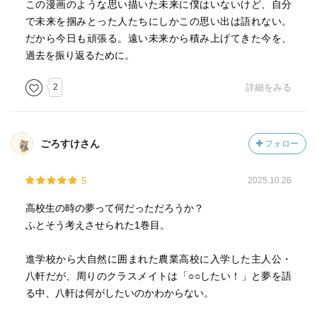
この漫画のような思い描いた未来に僕はいないけど、自分
で未来を掴みとった人たちにしかこの思い出は語れない。
だから今日も頑張る。遠い未来から積み上げてきた今を、
過去を振り返るために。
2
詳細をみる
ごろすけさん
フォロー
5
2025.10.26
高校生の時の夢って何だっただろうか？
ふとそう考えさせられた1巻目。
進学校から大自然に囲まれた農業高校に入学した主人公・
八軒だが、周りのクラスメイトは「○○したい！」と夢を語
る中、八軒は何がしたいのかわからない。