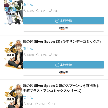
荒川弘
6285
4.20
336
銀の匙 Silver Spoon (3) (少年サンデーコミックス)
荒川弘
6488
4.24
366
銀の匙 Silver Spoon 3 銀のスプーンつき特別版 (小
学館プラス・アンコミックスシリーズ)
荒川弘
664
4.34
31