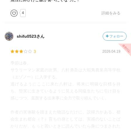
4
詳細をみる
shifu0523さん
フォロー
3
2026.04.19
季節は春。
サラリーマン家庭の次男、八軒勇吾は大蝦夷農業高等学校
（エゾノー）に入学する。
逃げるようにここに来た八軒は、将来に明確な目標を持
ち、堅実に生きているように見える同級生たちに引け目を
感じつつ、直面する出来事に全力で取り組んでいく。
作者の実体験を踏まえた物語なだけに、説得力がある。都
会生まれ都会（？）育ちの身としては、実感のないことば
かりだが、もっと若いときに読んでいたら身につまされた