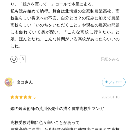
また若者でなくても夢がないといいます。
り、「続きを買って！」コールで本屋に走る。
私も読み始めて納得。舞台は北海道の全寮制農業高校。高
それは覚悟がないことなんだなと思います。
校生らしい将来への不安、自分とは？の悩みに加えて農業
高校らしい「いのちをいただくこと」や現在の農家の問題
成功失敗ではなく受け入れるということです。
にも触れていて奥が深い。「こんな高校に行きたい」と
娘。ほんとだね、こんな仲間がいる高校があったらいいの
失敗が嫌だということではなく
にね。
失敗を失敗のまま受け入れる覚悟があれば
3
詳細をみる
何だってできるのではないでしょうか。
タコさん
フォロー
（そうえば叶ってかいてて叶姉妹を思い出した、どこにい
ったんでしょうね、笑）
5
2026.01.10
鋼の錬金術師の荒川弘先生の描く農業高校生マンガ
高校受験時期に色々辛いことがあって
農業高校に進学した八軒君が愉快な仲間達に囲まれて高校