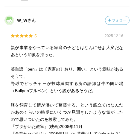
W_Wさん
フォロー
5
2025.12.16
親が事業をやっている家庭の子どもはなんにせよ大変だな
あという印象を持った。
英単語「pen」は〔家畜の〕おり、囲い、という意味がある
そうで、
野球でピッチャーが投球練習する所の語源は牛の囲い場
（Bullpenブルペン）という説があるそうだ。
豚を飼育して情が沸いて葛藤する、という筋立てはなんだ
かあのくらいの時期にいくつか見聞きしたような気がした
ので思いついたのを検索してみた。
『ブタがいた教室』(映画)2008年11月
『食堂かたつむり』2008年1月（<-葛藤はしてなかった？）