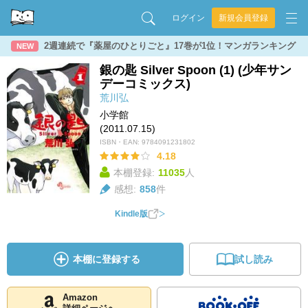
ログイン
新規会員登録
2週連続で『薬屋のひとりごと』17巻が1位！マンガランキング
NEW
銀の匙 Silver Spoon (1) (少年サン
デーコミックス)
荒川弘
小学館
(2011.07.15)
ISBN・EAN:
9784091231802
4.18
本棚登録:
11035
人
感想:
858
件
Kindle版
本棚に登録する
試し読み
Amazon