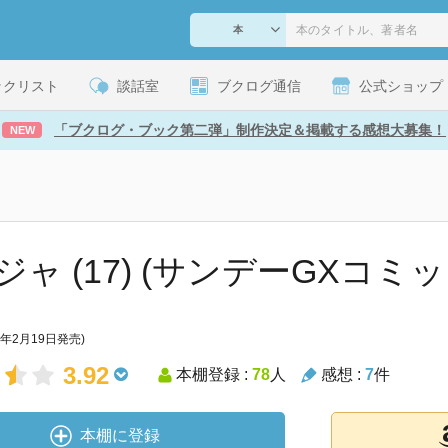
ックリスト
談話室
ブクログ通信
公式ショップ
「ブクログ・ブック第二弾」制作決定＆掲載する感想大募集！
NEW
ジャ (17) (サンデーGXコミッ
4年2月19日発売)
3.92
本棚登録 :
78
人
感想 :
7
件
本棚に登録