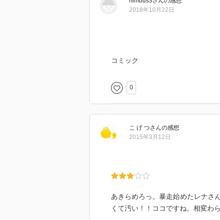
nimbus3
さん
の感想
2018年10月22日
コミック
0
こ げ つ
さん
の感想
2015年3月12日
あきらめろっ。暴走始めたレナさ
くて汚い！！ココですね。相変わ