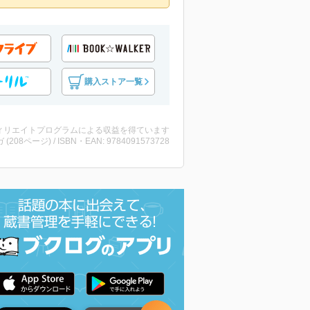
購入ストア一覧
ィリエイトプログラムによる収益を得ています
 (208ページ) / ISBN・EAN: 9784091573728