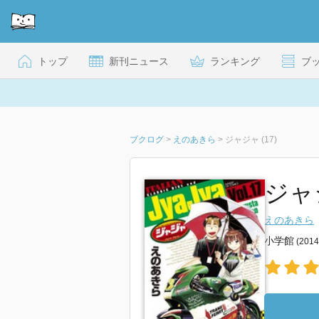
トップ
新刊ニュース
ランキング
ブ
ブクログ
>
えのあきら
>
ジャジャ (17)
ジャ
えのあきら
小学館
(201