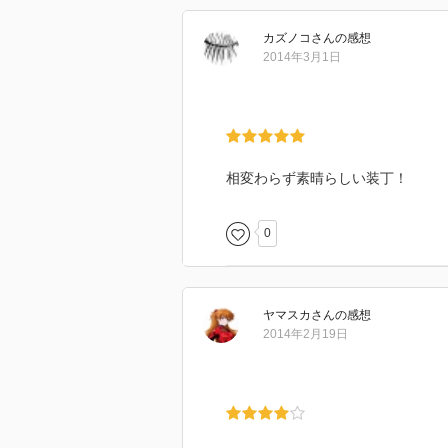
カズノコ
さん
の感想
2014年3月1日
相変わらず素晴らしい装丁！
0
ヤマスカ
さん
の感想
2014年2月19日