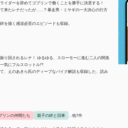
ライダーを辞めてゴブリンで働くことを勝手に決意する！
て来たレナだったが……? 暴走男・ミヤギの一大決心の行方
絆を描く感涙必至のエピソードも収録。
振り回されるレナ！ ゆるゆる、スローモーに進む二人の関係
一気にフルスロットル!?
て、えのあきら氏のディープなバイク解説も収録した、読み
ブリンの仲間たち
親子の絆と旧車
...他7件