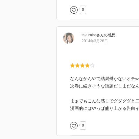
0
takumiss
さん
の感想
2014年3月28日
なんなかんやで結局働かないオチw
次巻に続きそうな話題だしまだなん
まぁでもこんな感じでグダグダと
漫画的にはやっぱ盛り上がる告白
0