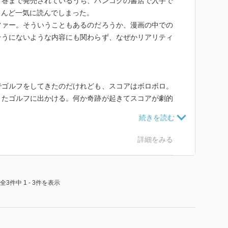
６巻まで発売されているうち、バンコクの書店で入手で
とんど一気に読んでしまった。
ファー。そういうこともあるのだろうか、漫画の中での
そうにないような内容にも関わらず、なぜかリアリティ
でゴルフをしてきたのだけれども、スコアはボロボロ。
またゴルフに出かける。何か奇跡が起きてスコアが劇的
うけれども、まぁ、そういうことはないだろう。
介に置き換えて、その中でハイレベルのゴルフを楽しむ
詳細をみる
全3件中 1 - 3件を表示