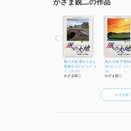
かざま鋭二の作品
風の大地 遅れてきた
風の大地 宇賀神
研修生 (1) (ビッグ コ
(4) (ビッグ コ
ミックス)
ス)
かざま鋭二
かざま鋭二
かざま鋭