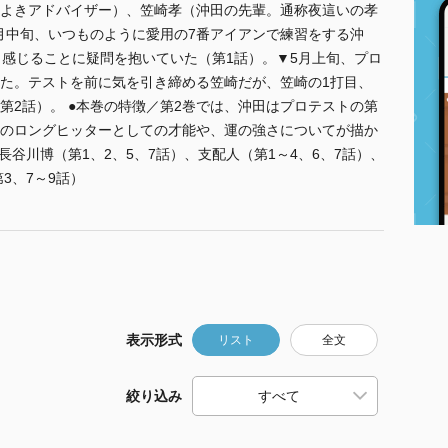
よきアドバイザー）、笠崎孝（沖田の先輩。通称夜這いの孝
4月中旬、いつものように愛用の7番アイアンで練習をする沖
く感じることに疑問を抱いていた（第1話）。▼5月上旬、プロ
た。テストを前に気を引き締める笠崎だが、笠崎の1打目、
第2話）。 ●本巻の特徴／第2巻では、沖田はプロテストの第
のロングヒッターとしての才能や、運の強さについてが描か
長谷川博（第1、2、5、7話）、支配人（第1～4、6、7話）、
3、7～9話）
表示形式
リスト
全文
絞り込み