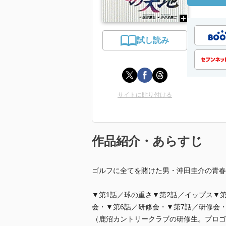
試し読み
サイトに貼り付ける
作品紹介・あらすじ
ゴルフに全てを賭けた男・沖田圭介の青春
▼第1話／球の重さ▼第2話／イップス▼
会・▼第6話／研修会・▼第7話／研修会・
（鹿沼カントリークラブの研修生。プロゴ