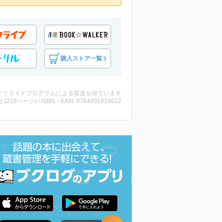
購入ストア一覧
ィリエイトプログラムによる収益を得ています
 (218ページ) / ISBN・EAN: 9784091824622