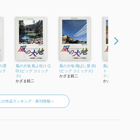
の雲
風の大地 風よ吹け (1
風の大地 飛ばし屋 (8)
風の大地 夢のショッ
ミック
0) (ビッグ コミック
(ビッグ コミックス)
ト (3) (ビッグ コミッ
ス)
かざま鋭二
クス)
かざま鋭二
かざま鋭二
二の作品ランキング・新刊情報へ