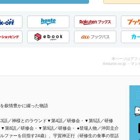
本ページはアフ
Amazon.co.jp ・マンガ
を叙情豊かに綴った物語
第3話／神様とのラウンド▼第4話／研修会・▼第5話／研修
▼第8話／研修会・▼第9話／研修会・ ●登場人物／沖田圭介
ルファーを目指す24歳）、宇賀神正行（研修生の食事の世話