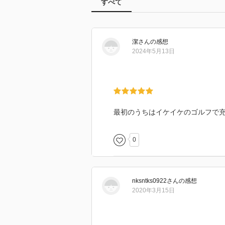
すべて
潔
さん
の感想
2024年5月13日
最初のうちはイケイケのゴルフで充分
0
nksntks0922
さん
の感想
2020年3月15日