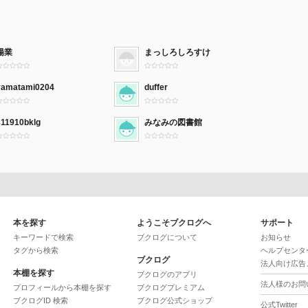
楊業
まっしろしろすけ
yamatami0204
duffer
311910bklg
みなみの図書館
本を探す
ようこそブクログへ
サポート
キーワードで検索
ブクログについて
お知らせ
タグから検索
ヘルプセンタ
ブクログ
法人向け広告
本棚を探す
ブクログのアプリ
法人様のお問
プロフィールから本棚を探す
ブクログプレミアム
ブクログID 検索
ブクログ公式ショップ
公式Twitter