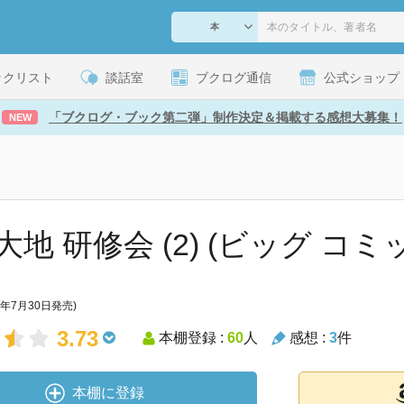
ックリスト
談話室
ブクログ通信
公式ショップ
「ブクログ・ブック第二弾」制作決定＆掲載する感想大募集！
NEW
大地 研修会 (2) (ビッグ コミ
1年7月30日発売)
3.73
本棚登録 :
60
人
感想 :
3
件
本棚に登録