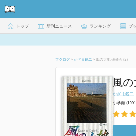
トップ
新刊ニュース
ランキング
ブ
ブクログ
>
かざま鋭二
>
風の大地 研修会 (2)
風の
かざま鋭二
小学館
(199