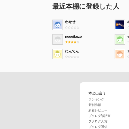
最近本棚に登録した人
わせせ
nogeikuzo
にんてん
本と出会う
ランキング
新刊情報
新着レビュー
ブクログ談話室
ブクログ大賞
ブクログ通信