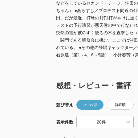
などをしているセカンド・チーフ。沖田の
ちゃん） ●あらすじ／プロテスト間近の
田。だが最近、打球の1打1打がやけに重
テストの予行演習が悪天候の中で行なわれ
突然の雷が彼のすぐ後ろの木を直撃した（
一関門である研修会に挑む。ここでは沖田
れている。 ●その他の登場キャラクター／
石原建（第1～4、6～9話）、小針春芳（第
感想・レビュー・書評
並び替え
いいね順
新着順
表示件数