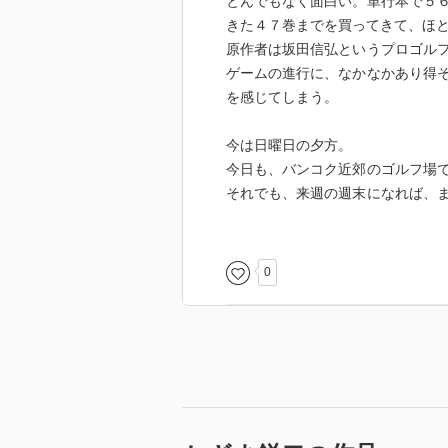
とんでもなく面白い。単行本で５
きた４７巻までを買ってきて、ほ
原作者は坂田信弘というプロゴル
ゲームの進行に、なかなかあり得
を感じてしまう。
今は日曜日の夕方。
今日も、バンコク近郊のゴルフ場
それでも、来週の週末になれば、
に良くならないものかな、とも思
せめて、自分を漫画の中の沖田圭
ことにしよう
0