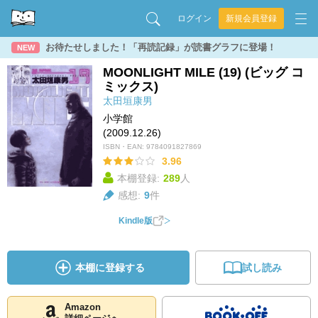
ログイン
新規会員登録
お待たせしました！「再読記録」が読書グラフに登場！
NEW
MOONLIGHT MILE (19) (ビッグ コ
ミックス)
太田垣康男
小学館
(2009.12.26)
ISBN・EAN:
9784091827869
3.96
本棚登録:
289
人
感想:
9
件
Kindle版
本棚に登録する
試し読み
Amazon