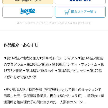
詳細ページへ
購入ストア一覧
本ページはアフィリエイトプログラムによる収益を得ています
作品紹介・あらすじ
▼第162話／地底の住人▼第163話／ガーディアン▼第164話／殲滅
のプログラム▼第165話／断絶▼第166話／レディ・ファントム▼第
167話／拒絶▼第168話／眠りの中▼第169話／ビレッジ▼第170話
／僕にしかできない事
●主な登場人物／猿渡吾郎（宇宙飛行士として数々のミッションで
活躍した元・民間建設作業員。現在はSGポリス長官）、猿渡歩（猿
渡吾郎と池内理代子の間に生まれた、人類初のムーン...