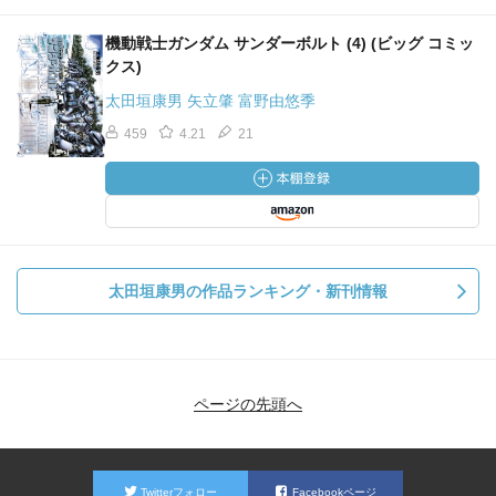
機動戦士ガンダム サンダーボルト (4) (ビッグ コミッ
クス)
太田垣康男 矢立肇 富野由悠季
459
4.21
21
太田垣康男の作品ランキング・新刊情報
ページの先頭へ
Twitterフォロー
Facebookページ