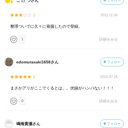
こ げ つさん
フォロー
3
2011.11.06
整理ついでに久々に発掘したので登録。
1
詳細をみる
edomurasaki1658さん
フォロー
5
2010.07.26
まさかアリがここでくるとは。。伏線がハンパない！！！
0
詳細をみる
鳴海貴瀬さん
フォロー