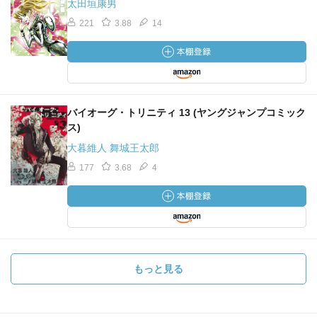
太田垣康男
221
3.88
14
バイオーグ・トリニティ 13 (ヤングジャンプコミック
ス)
大暮維人 舞城王太郎
177
3.68
4
もっと見る