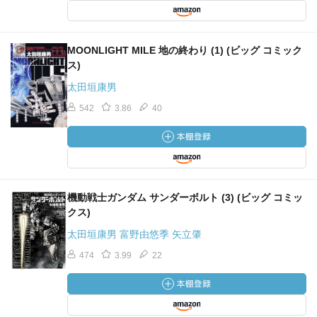
MOONLIGHT MILE 地の終わり (1) (ビッグ コミック
ス)
太田垣康男
542
3.86
40
機動戦士ガンダム サンダーボルト (3) (ビッグ コミッ
クス)
太田垣康男 富野由悠季 矢立肇
474
3.99
22