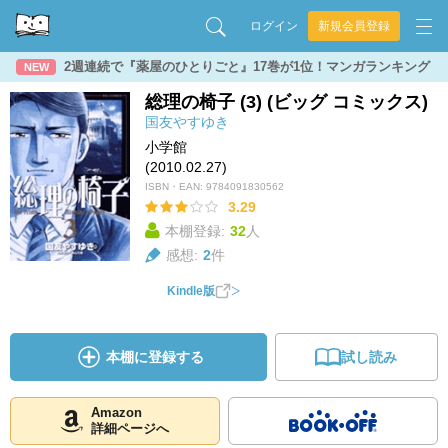
ログイン
新規会員登録
2週連続で『薬屋のひとりごと』17巻が1位！マンガランキング
NEW
総理の椅子 (3) (ビッグ コミックス)
国友やすゆき
小学館
(2010.02.27)
ISBN・EAN:
9784091830562
3.29
本棚登録:
32
人
感想:
2
件
Kindle版
本棚に登録する
試し読み
Amazon
詳細ページへ