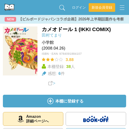
ログイン
新規会員登録
【ビルボードジャパンコラボ企画】2026年上半期話題作を考察
NEW
カメオドール 1 (IKKI COMIX)
田村てまり
小学館
(2008.04.26)
ISBN・EAN:
9784091884107
3.88
本棚登録:
38
人
感想:
6
件
本棚に登録する
Amazon
詳細ページへ