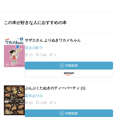
この本が好きな人におすすめの本
サザエさん よりぬきワカメちゃん
長谷川町子
21
3.60
2
ぶんぶくたぬきのティーパーティ (1)
森長あやみ
65
3.93
2