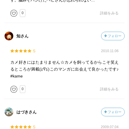
す。脳みそハジけたヘビさんが忘れられない…
0
詳細をみる
知さん
フォロー
5
2010.11.06
カメ好きにはたまりません☆カメを飼ってるからこそ笑え
るところが満載(≧∇≦)このマンガに出会えて良かったです♪
#kame
0
詳細をみる
はづきさん
フォロー
5
2009.07.04