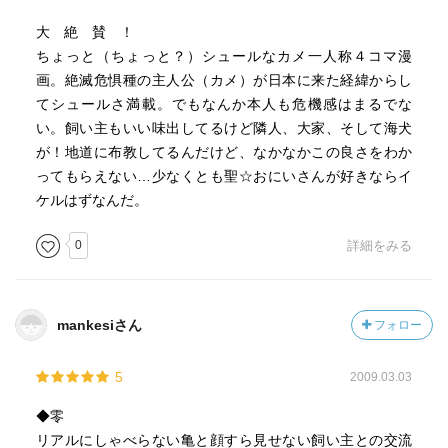
大 絶 賛 ！
ちょっと（ちょっと？）シュールなカメ一人称４コマ漫
画。絶滅危惧種の主人公（カメ）が日本に来た経緯からし
てシュールさ満載。でもなんか本人も危機感はまるでな
い。飼い主もいい味出してるけど隣人、大家、そして海犬
が！地道に布教してるんだけど、なかなかこの良さをわか
ってもらえない…少なくとも聖☆おにいさんが好きならイ
ケルはずなんだ。
0
詳細をみる
mankesiさん
フォロー
5
2009.03.03
◆零
リアルにしゃべらない亀と顔すら見せない飼い主との交流