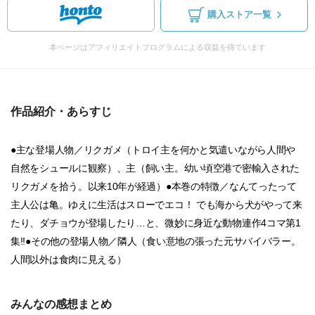
購入ストア一覧
本ページはアフィリエイトプログラムによる収益を得ています
作品紹介・あらすじ
●主な登場人物／リクガメ（トロイ主を何かと気遣いながら人間や
自然をシュールに観察）、主（飼い主。幼い頃空港で密輸入された
リクガメを拾う。以来10年が経過）●本巻の特徴／なんてったって
主人公は亀。ゆえに生活はスローでエコ！ でも海から犬がやって来
たり、ダチョウが登場したり…と、微妙に身近な動物連作4コマ第1
集!!●その他の登場人物／隣人（食い意地の張った元サバイバラー。
人間以外は食肉に見える）
みんなの感想まとめ