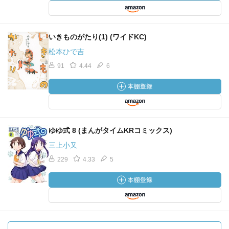
いきものがたり(1) (ワイドKC)
松本ひで吉
91
4.44
6
ゆゆ式 8 (まんがタイムKRコミックス)
三上小又
229
4.33
5