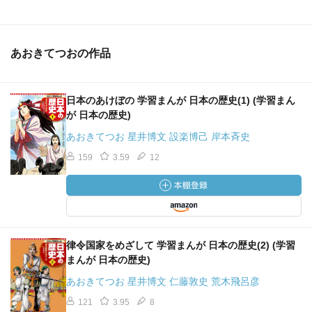
あおきてつおの作品
日本のあけぼの 学習まんが 日本の歴史(1) (学習まん
が 日本の歴史)
あおきてつお 星井博文 設楽博己 岸本斉史
159
3.59
12
律令国家をめざして 学習まんが 日本の歴史(2) (学習
まんが 日本の歴史)
あおきてつお 星井博文 仁藤敦史 荒木飛呂彦
121
3.95
8