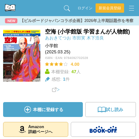
ログイン
新規会員登録
【ビルボードジャパンコラボ企画】2026年上半期話題作を考察
NEW
空海 (小学館版 学習まんが人物館)
あおきてつお
市田実
木下浩良
小学館
(2025.03.25)
ISBN・EAN:
9784092702028
4.00
本棚登録:
47
人
感想:
1
件
本棚に登録する
試し読み
Amazon
詳細ページへ