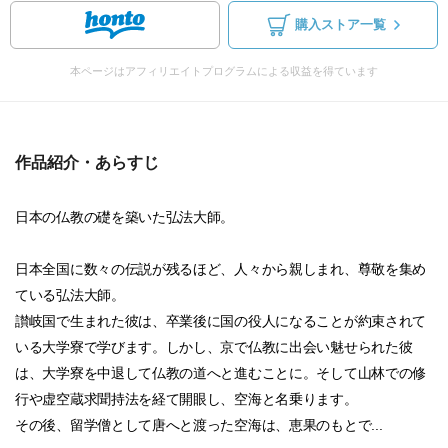
購入ストア一覧
本ページはアフィリエイトプログラムによる収益を得ています
作品紹介・あらすじ
日本の仏教の礎を築いた弘法大師。
日本全国に数々の伝説が残るほど、人々から親しまれ、尊敬を集め
ている弘法大師。
讃岐国で生まれた彼は、卒業後に国の役人になることが約束されて
いる大学寮で学びます。しかし、京で仏教に出会い魅せられた彼
は、大学寮を中退して仏教の道へと進むことに。そして山林での修
行や虚空蔵求聞持法を経て開眼し、空海と名乗ります。
その後、留学僧として唐へと渡った空海は、恵果のもとで...