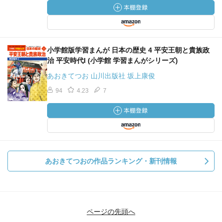
小学館版学習まんが 日本の歴史 4 平安王朝と貴族政
治 平安時代I (小学館 学習まんがシリーズ)
あおきてつお 山川出版社 坂上康俊
94
4.23
7
あおきてつおの作品ランキング・新刊情報
ページの先頭へ