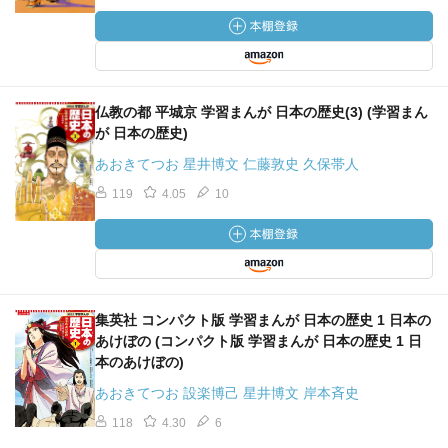
仏教の都 平城京 学習まんが 日本の歴史(3) (学習まん
が 日本の歴史)
あおきてつお 星井博文 仁藤敦史 久保帯人
119
4.05
10
集英社 コンパクト版 学習まんが 日本の歴史 1 日本の
あけぼの (コンパクト版 学習まんが 日本の歴史 1 日
本のあけぼの)
あおきてつお 設楽博己 星井博文 岸本斉史
118
4.30
6