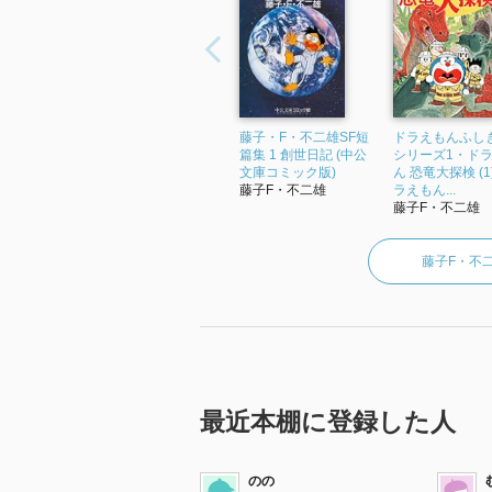
藤子・F・不二雄SF短
ドラえもんふし
篇集 1 創世日記 (中公
シリーズ1・ド
文庫コミック版)
ん 恐竜大探検 (1)
藤子F・不二雄
ラえもん...
藤子F・不二雄
藤子F・不
最近本棚に登録した人
のの