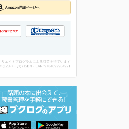
Amazon詳細ページへ
ィリエイトプログラムによる収益を得ています
・本 (128ページ) / ISBN・EAN: 9784092964921