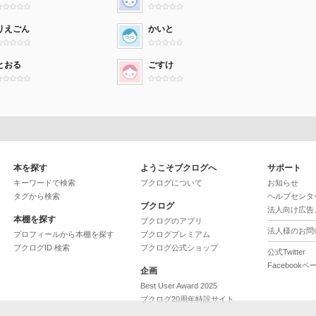
りえごん
かいと
とおる
ごすけ
本を探す
ようこそブクログへ
サポート
キーワードで検索
ブクログについて
お知らせ
タグから検索
ヘルプセンタ
ブクログ
法人向け広告
本棚を探す
ブクログのアプリ
法人様のお問
プロフィールから本棚を探す
ブクログプレミアム
ブクログID 検索
ブクログ公式ショップ
公式Twitter
Facebookペ
企画
Best User Award 2025
ブクログ20周年特設サイト