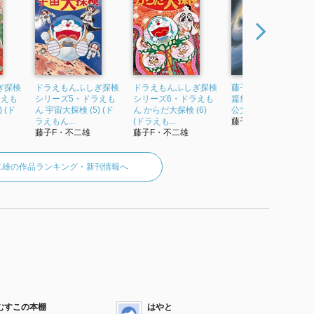
ぎ探検
ドラえもんふしぎ探検
ドラえもんふしぎ探検
藤子・F・不二雄SF短
ラえも
シリーズ5・ドラえも
シリーズ6・ドラえも
篇集 4 ぼくは神様 (中
 (ド
ん 宇宙大探検 (5) (ド
ん からだ大探検 (6)
公文庫コミック版)
ラえもん...
(ドラえも...
藤子F・不二雄
藤子F・不二雄
藤子F・不二雄
二雄の作品ランキング・新刊情報へ
むすこの本棚
はやと