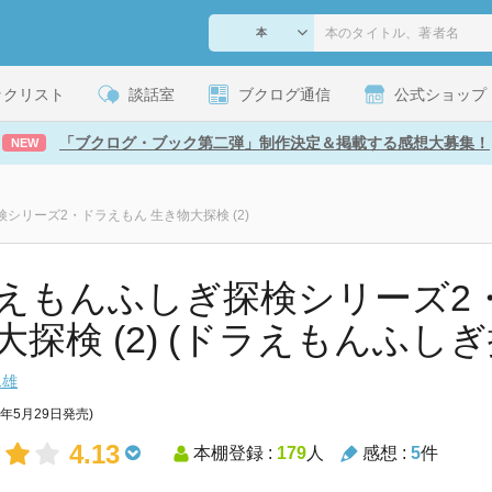
ックリスト
談話室
ブクログ通信
公式ショップ
「ブクログ・ブック第二弾」制作決定＆掲載する感想大募集！
NEW
シリーズ2・ドラえもん 生き物大探検 (2)
えもんふしぎ探検シリーズ2
大探検 (2) (ドラえもんふし
二雄
2年5月29日発売)
4.13
本棚登録 :
179
人
感想 :
5
件