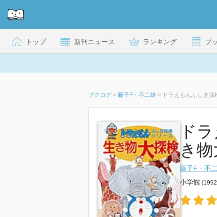
トップ
新刊ニュース
ランキング
ブ
ブクログ
>
藤子F・不二雄
>
ドラえもんふしぎ探検
ドラ
き物
藤子F・不
小学館
(199