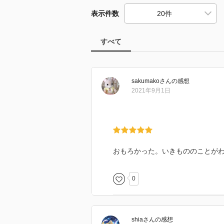
表示件数
すべて
sakumako
さん
の感想
2021年9月1日
おもろかった。いきもののことが
0
shia
さん
の感想